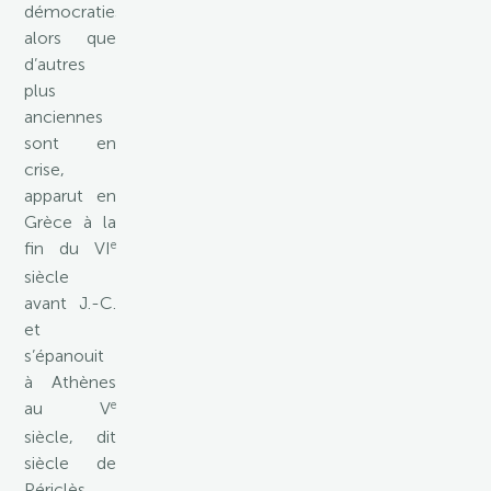
démocraties
alors que
d’autres
plus
anciennes
sont en
crise,
apparut en
Grèce à la
e
fin du VI
siècle
avant J.-C.
et
s’épanouit
à Athènes
e
au V
siècle, dit
siècle de
Périclès.