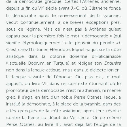
de la démocratie grecque. Certes l’Athènes ancienne,
e
depuis la fin du VI
siècle avant J.-C. où Clisthène fonda
la démocratie après le renversement de la tyrannie,
vécut continuellement, à de brèves exceptions près,
sous ce régime. Mais ce n’est pas à Athènes qu’est
apparu pour la première fois le mot « démocratie » (qui
signifie étymologiquement « le pouvoir du peuple »).
C’est chez l’historien Hérodote, lequel naquit sur la côte
asiatique dans la colonie dorienne d’Halicarnasse
(l’actuelle Bodrum en Turquie) et rédigea son
Enquête
non dans la langue attique, mais dans le dialecte ionien,
la langue savante de l’époque. Qui plus est, le mot
apparaît, au livre VI, dans un contexte étonnant où le
promoteur de la démocratie n’est ni athénien, ni même
grec. Il s’agit, en fait, d’un noble Perse Otanès, lequel a
installé la démocratie, à la place de la tyrannie, dans des
cités grecques de la côte asiatique, après leur révolte
contre la Perse au début du Ve siècle. Or ce même
Perse Otanès, au livre III, avait déjà fait l’éloge de la