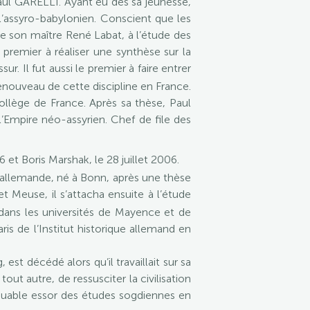
Paul GARELLI. Ayant eu dès sa jeunesse,
 l’assyro-babylonien. Conscient que les
de son maître René Labat, à l’étude des
 premier à réaliser une synthèse sur la
ur. Il fut aussi le premier à faire entrer
renouveau de cette discipline en France.
ollège de France. Après sa thèse, Paul
 l’Empire néo-assyrien. Chef de file des
et Boris Marshak, le 28 juillet 2006.
é allemande, né à Bonn, après une thèse
t Meuse, il s’attacha ensuite à l’étude
 dans les universités de Mayence et de
aris de l’Institut historique allemand en
st décédé alors qu’il travaillait sur sa
tout autre, de ressusciter la civilisation
rquable essor des études sogdiennes en