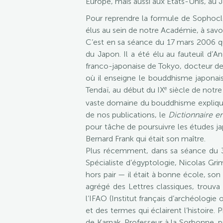
Europe, mais aussi aux États-Unis, au 
Pour reprendre la formule de Sophocle,
élus au sein de notre Académie, à savo
C’est en sa séance du 17 mars 2006 
du Japon. Il a été élu au fauteuil d’
franco-japonaise de Tokyo, docteur de 
où il enseigne le bouddhisme japonais
e
Tendaï, au début du IX
siècle de notre
vaste domaine du bouddhisme explique sa
de nos publications, le
Dictionnaire 
pour tâche de poursuivre les études j
Bernard Frank qui était son maître.
Plus récemment, dans sa séance du 
Spécialiste d’égyptologie, Nicolas Gr
hors pair — il était à bonne école, son
agrégé des Lettres classiques, trouva
l’IFAO (Institut français d’archéologie
et des termes qui éclairent l’histoire.
de Karnak. Professeur à la Sorbonne, pu