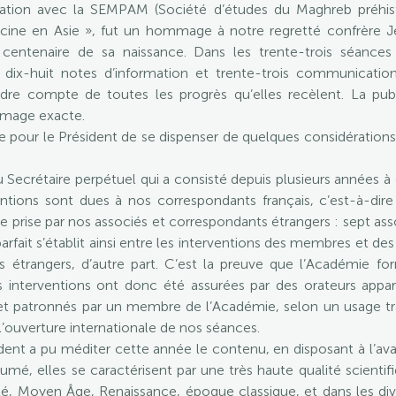
ation avec la SEMPAM (Société d’études du Maghreb préhisto
cine en Asie », fut un hommage à notre regretté confrère Jea
centenaire de sa naissance. Dans les trente-trois séance
r dix-huit notes d’information et trente-trois communication
ndre compte de toutes les progrès qu’elles recèlent. La pub
image exacte.
re pour le Président de se dispenser de quelques considérations 
du Secrétaire perpétuel qui a consisté depuis plusieurs années 
ventions sont dues à nos correspondants français, c’est-à-dir
te prise par nos associés et correspondants étrangers : sept as
arfait s’établit ainsi entre les interventions des membres et des
s étrangers, d’autre part. C’est la preuve que l’Académie for
s interventions ont donc été assurées par des orateurs appar
 et patronnés par un membre de l’Académie, selon un usage tra
l’ouverture internationale de nos séances.
dent a pu méditer cette année le contenu, en disposant à l’avan
é, elles se caractérisent par une très haute qualité scienti
té, Moyen Âge, Renaissance, époque classique, et dans les diver