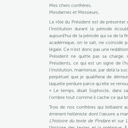
Mes chers confrères,
Mesdames et Messieurs,
Le rôle du Président est de présenter d
l’Institution durant la période écou
aujourd’hui de la période qui va de l
académique, on le sait, ne coïncide p
légale. Ce n’est donc pas une redditio
Président ne quitte pas sa charge, 
Présidents, ce qui est un signe de l’
l’Institution, maintenue, par delà la s
perpétuel que je qualifierai de démiu
laquelle perdure parce qu’elle se renou
« Le temps, disait Sophocle, dans sa 
l’ombre tout comme il cache ce qui brill
Trois de nos confrères qui brillaient
éminent helléniste dont l’œuvre a marq
L’histoire du texte de Pindare
et sur
L
l’histoire des textes et la métrique. À