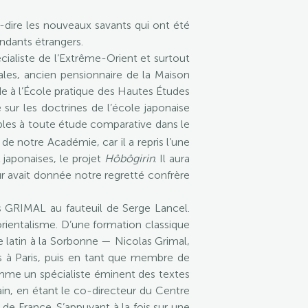
à-dire les nouveaux savants qui ont été
ndants étrangers.
liste de l’Extrême-Orient et surtout
ales, ancien pensionnaire de la Maison
de à l’École pratique des Hautes Études
sur les doctrines de l’école japonaise
ables à toute étude comparative dans le
de notre Académie, car il a repris l’une
 japonaises, le projet
Hôbôgirin
. Il aura
r avait donnée notre regretté confrère
GRIMAL au fauteuil de Serge Lancel.
rientalisme. D’une formation classique
de latin à la Sorbonne — Nicolas Grimal,
es à Paris, puis en tant que membre de
 comme un spécialiste éminent des textes
rain, en étant le co-directeur du Centre
 de France. S’appuyant à la fois sur une