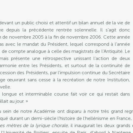
evant un public choisi et attentif un bilan annuel de la vie de
lée depuis la précédente rentrée solennelle. Il s’agit donc
a fin de novembre 2005 à la fin de novembre 2006. Cette année
as avec le mandat du Président, lequel correspond à l’année
n de compte analogue à celle des magistrats de l’Antiquité. Le
mais présente une rétrospective unissant l’action de deux
harmonie entre les Présidents, et surtout de la continuité de
uccession des Présidents, par l’impulsion continue du Secrétaire
rge œuvrant sans cesse à la recréation de notre Institution,
velle.
longue et interminable course fait voir ce qui restait dans
ait au jour. »
 au sein de notre Académie ont disparu à notre très grand re
ué durant un demi-siècle l’histoire de l’hellénisme en France, 
es mètres de la lyrique chorale
, il inaugurait les deux grands 
 l’Université de Poitiers, ensuite de Paris, d’abord à Nanterre