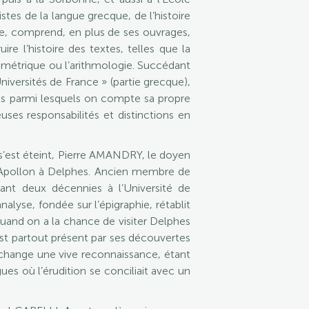
stes de la langue grecque, de l’histoire
nce, comprend, en plus de ses ouvrages,
e l’histoire des textes, telles que la
a métrique ou l’arithmologie. Succédant
iversités de France » (partie grecque),
es parmi lesquels on compte sa propre
ses responsabilités et distinctions en
e, s’est éteint, Pierre AMANDRY, le doyen
 d’Apollon à Delphes. Ancien membre de
ndant deux décennies à l’Université de
nalyse, fondée sur l’épigraphie, rétablit
 Quand on a la chance de visiter Delphes
 est partout présent par ses découvertes
échange une vive reconnaissance, étant
s où l’érudition se conciliait avec un