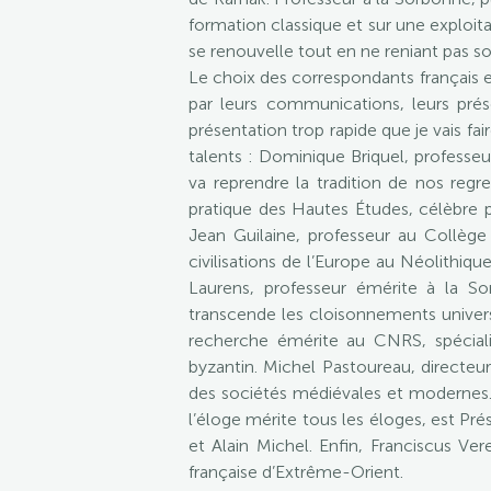
formation classique et sur une exploit
se renouvelle tout en ne reniant pas s
Le choix des correspondants français e
par leurs communications, leurs prés
présentation trop rapide que je vais f
talents : Dominique Briquel, professeu
va reprendre la tradition de nos reg
pratique des Hautes Études, célèbre p
Jean Guilaine, professeur au Collège
civilisations de l’Europe au Néolithiq
Laurens, professeur émérite à la Sor
transcende les cloisonnements universi
recherche émérite au CNRS, spéciali
byzantin. Michel Pastoureau, directeur
des sociétés médiévales et modernes. L
l’éloge mérite tous les éloges, est Pré
et Alain Michel. Enfin, Franciscus Ver
française d’Extrême-Orient.