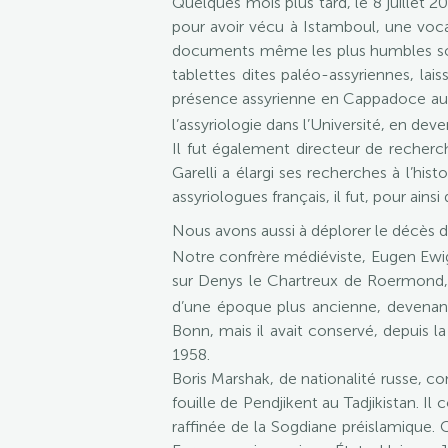
Quelques mois plus tard, le 8 juillet 
pour avoir vécu à Istamboul, une vocat
documents même les plus humbles sont s
tablettes dites paléo-assyriennes, lai
présence assyrienne en Cappadoce au
l’assyriologie dans l’Université, en de
Il fut également directeur de recherc
Garelli a élargi ses recherches à l’his
assyriologues français, il fut, pour ainsi
Nous avons aussi à déplorer le décès 
Notre confrère médiéviste, Eugen Ewig,
sur Denys le Chartreux de Roermond, f
d’une époque plus ancienne, devenant 
Bonn, mais il avait conservé, depuis la 
1958.
Boris Marshak, de nationalité russe, co
fouille de Pendjikent au Tadjikistan. Il 
raffinée de la Sogdiane préislamique.