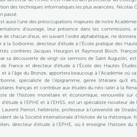
ation des techniques informatiques les plus avancées, Nicolas 
on passé.
st aussi l’une des préoccupations majeures de notre Académie. C
entations d’ouvrage, leur présence dans les commissions, et c
aire de chacun d’eux, en suivant l’ordre alphabétique, ne donne
r à la Sorbonne, directeur d’étude à l’École pratique des Hautes
rettés confrères Jacques Heurgon et Raymond Bloch. François
ar sa découverte de vingt-six sermons de Saint Augustin, est
 de France et directeur d’étude à l’École des Hautes Études 
ue et à l’âge du Bronze, apportera beaucoup à l’Académie où sa d
bonne, spécialiste de l’épigramme, genre littéraire qu’il étu
taires français et contribue aux études du néo-latin à la Rena
ste de l’histoire monétaire et économique, renouvelle sur d
 d’étude à l’EPHE et à l’EHSS, est un spécialiste novateur de l
aurent Pernot, helléniste, professeur à l’université de Strasbo
sident de la Société internationale d’Histoire de la rhétorique
ellen, directeur d’étude à l’EPHE, où il enseigne l’histoire du 