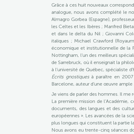
Grâce à ces huit nouveaux correspondan
analogue, nous avons complété le nom
Almagro Gorbea (Espagne), professeur 
les Celtes et les Ibères ; Manfred Biet
et dans le delta du Nil ; Giovanni Col
italiques ; Michael Crawford (Royaume-
économique et institutionnelle de la 
Nottingham, l’un des meilleurs spéciali
de Sarrebruck, où il enseignait la ph
à l’université de Québec, spécialiste 
Écrits gnostiques
à paraître en 2007 ;
Barcelone, auteur d’une œuvre ample 
Je viens de parler des hommes. Il me r
La première mission de l’Académie, co
documents, des langues et des cultures
européennes ». Les avancées de la sci
plus longues qui constituent la partie
Nous avons eu trente-cinq séances dont