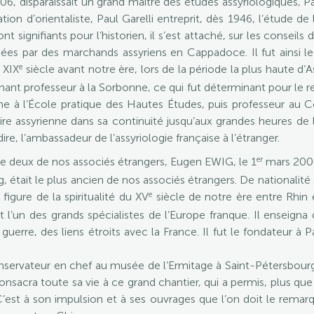
2006, disparaissait un grand maître des études assyriologiques, 
ion d’orientaliste, Paul Garelli entreprit, dès 1946, l’étude de
ignifiants pour l’historien, il s’est attaché, sur les conseils 
ssées par des marchands assyriens en Cappadoce. Il fut ainsi le
e
 XIX
siècle avant notre ère, lors de la période la plus haute d’Ass
venant professeur à la Sorbonne, ce qui fut déterminant pour le 
he à l’École pratique des Hautes Études, puis professeur au C
toire assyrienne dans sa continuité jusqu’aux grandes heures de
 dire, l’ambassadeur de l’assyriologie française à l’étranger.
er
de deux de nos associés étrangers, Eugen EWIG, le 1
mars 2006 
 était le plus ancien de nos associés étrangers. De nationalit
e
igure de la spiritualité du XV
siècle de notre ère entre Rhin e
l’un des grands spécialistes de l’Europe franque. Il enseigna
guerre, des liens étroits avec la France. Il fut le fondateur à P
nservateur en chef au musée de l’Ermitage à Saint-Pétersbourg, e
consacra toute sa vie à ce grand chantier, qui a permis, plus que 
 C’est à son impulsion et à ses ouvrages que l’on doit le rema