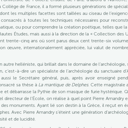
Collège de France, il a formé plusieurs générations de spéciali
 dont les multiples facettes sont taillées au ciseau de l’exige
consacrés à toutes les techniques nécessaires pour reconstruir
atique, ou pour comprendre la création poétique, telles que l
tes Études, mais aussi à la direction de la « Collection des Un
ant trente-cinq ans où sont parus deux cent trente-six volum
Son œuvre, internationalement appréciée, lui valut de nombreu
n autre helléniste, qui brillait dans le domaine de l’archéologi
n, c’est-à-dire un spécialiste de l’archéologie du sanctuaire
t aussi le Secrétaire général, puis, après avoir enseigné pe
 consacré sa thèse à
La mantique de Delphes
. Cette magistrale a
acle et débarrasse la Pythie de son masque de furie hystérique.
el directeur de l’École, on réalise à quel point Pierre Amandry
des monuments. Ayant lié son destin à la Grèce, il reçut en 
s. Avec Pierre Amandry s’éteint une génération d’archéologue
té et de lucidité.