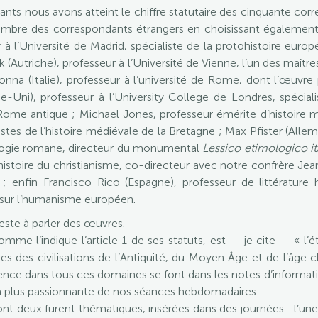
ts nous avons atteint le chiffre statutaire des cinquante cor
bre des correspondants étrangers en choisissant également 
à l’Université de Madrid, spécialiste de la protohistoire eur
ak (Autriche), professeur à l’Université de Vienne, l’un des maît
onna (Italie), professeur à l’université de Rome, dont l’œuvre 
Uni), professeur à l’University College de Londres, spécialis
Rome antique ; Michael Jones, professeur émérite d’histoire mé
stes de l’histoire médiévale de la Bretagne ; Max Pfister (Allem
ilologie romane, directeur du monumental
Lessico etimologico it
d’histoire du christianisme, co-directeur avec notre confrère J
 enfin Francisco Rico (Espagne), professeur de littérature h
sur l’humanisme européen.
este à parler des œuvres.
mme l’indique l’article 1 de ses statuts, est — je cite — « l
 des civilisations de l’Antiquité, du Moyen Âge et de l’âge cla
ence dans tous ces domaines se font dans les notes d’informa
 la plus passionnante de nos séances hebdomadaires.
 deux furent thématiques, insérées dans des journées : l’une 