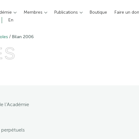
adémie
Membres
Publications
Boutique
Faire un do
En
/
oles
Bilan 2006
ES
e l’Académie
 perpétuels