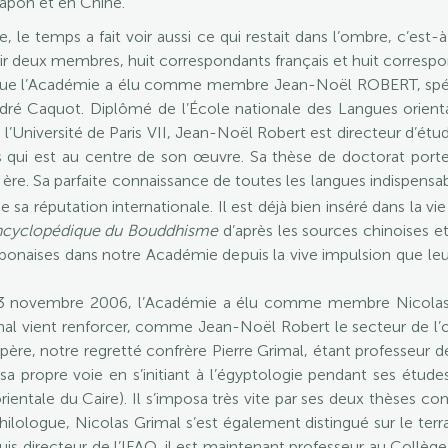
Japon et en Chine.
 le temps a fait voir aussi ce qui restait dans l’ombre, c’est-
ir deux membres, huit correspondants français et huit correspo
que l’Académie a élu comme membre Jean-Noël ROBERT, spécia
André Caquot. Diplômé de l’École nationale des Langues orient
l’Université de Paris VII, Jean-Noël Robert est directeur d’étu
 qui est au centre de son œuvre. Sa thèse de doctorat porte 
 ère. Sa parfaite connaissance de toutes les langues indispens
 réputation internationale. Il est déjà bien inséré dans la vie 
encyclopédique du Bouddhisme
d’après les sources chinoises et
aponaises dans notre Académie depuis la vive impulsion que leu
3 novembre 2006, l’Académie a élu comme membre Nicolas 
imal vient renforcer, comme Jean-Noël Robert le secteur de l’o
 père, notre regretté confrère Pierre Grimal, étant professeur 
 sa propre voie en s’initiant à l’égyptologie pendant ses étud
 orientale du Caire). Il s’imposa très vite par ses deux thèses
 Philologue, Nicolas Grimal s’est également distingué sur le ter
is directeur de l’IFAO, il est maintenant professeur au Collège