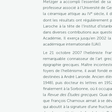
Metzger a accompli l’essentiel de sa ca
professeur associé à l’Université de G
e
la céramique attique au IV
siècle, il
dont les résultats ont régulièrement p
Laroche à la tête de l’Institut d’Istan
dans diverses contributions aux questio
Académie, Il exerça jusqu’en 2002 la
académique internationale (UAI).
Le 21 octobre 2007 l’helléniste Fran
remarquable connaisseur de l’art grec
épigraphie grecques. Maître incontesté 
foyers de l’hellénisme, il avait fondé 
destinées à André Laronde. Ancien élè
1948), puis docteur ès lettres en 1952
finalement à la Sorbonne, où il occupa, d
la
Revue des Études grecques
. Quai d
que François Chamoux aimait à se dév
qui aboutit à la signature d’une fruct