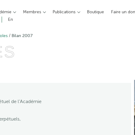
adémie
Membres
Publications
Boutique
Faire un do
En
/
oles
Bilan 2007
ES
étuel de l’Académie
erpétuels,