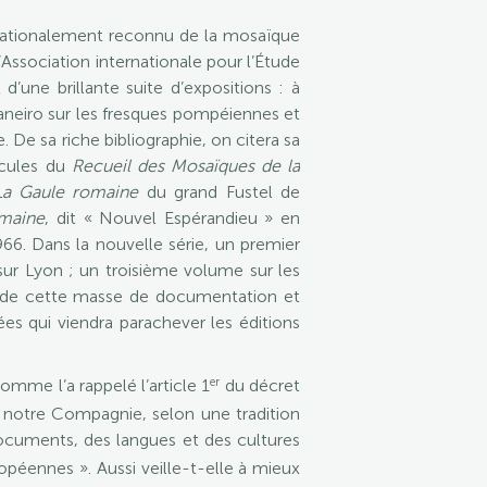
nternationalement reconnu de la mosaïque
Association internationale pour l’Étude
’une brillante suite d’expositions : à
Janeiro sur les fresques pompéiennes et
. De sa riche bibliographie, on citera sa
cicules du
Recueil des Mosaïques de la
La Gaule romaine
du grand Fustel de
omaine
, dit « Nouvel Espérandieu » en
6. Dans la nouvelle série, un premier
sur Lyon ; un troisième volume sur les
on de cette masse de documentation et
ées qui viendra parachever les éditions
er
mme l’a rappelé l’article 1
du décret
, notre Compagnie, selon une tradition
documents, des langues et des cultures
ropéennes ». Aussi veille-t-elle à mieux