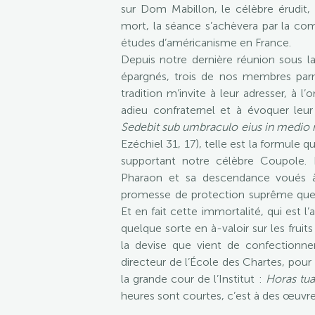
sur Dom Mabillon, le célèbre érudit,
mort, la séance s’achèvera par la co
études d’américanisme en France.
Depuis notre dernière réunion sous 
épargnés, trois de nos membres parm
tradition m’invite à leur adresser, à 
adieu confraternel et à évoquer leu
Sedebit sub umbraculo eius in medio
Ezéchiel 31, 17), telle est la formule 
supportant notre célèbre Coupole. 
Pharaon et sa descendance voués à 
promesse de protection suprême que l’
Et en fait cette immortalité, qui est 
quelque sorte en à-valoir sur les fruit
la devise que vient de confectionne
directeur de l’École des Chartes, pou
la grande cour de l’Institut :
Horas tua
heures sont courtes, c’est à des œuvres