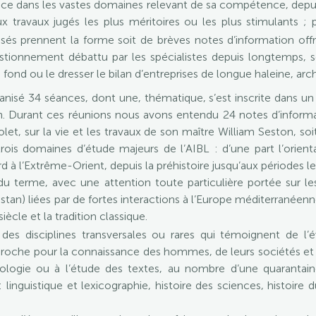
ence dans les vastes domaines relevant de sa compétence, depui
ux travaux jugés les plus méritoires ou les plus stimulants ;
és prennent la forme soit de brèves notes d’information offr
estionnement débattu par les spécialistes depuis longtemps, 
ond ou le dresser le bilan d’entreprises de longue haleine, arch
nisé 34 séances, dont une, thématique, s’est inscrite dans u
ach. Durant ces réunions nous avons entendu 24 notes d’inform
let, sur la vie et les travaux de son maître William Seston, so
trois domaines d’étude majeurs de l’AIBL : d’une part l’orien
 à l’Extrême-Orient, depuis la préhistoire jusqu’aux périodes les
u terme, avec une attention toute particulière portée sur le
stan) liées par de fortes interactions à l’Europe méditerranéen
siècle et la tradition classique.
des disciplines transversales ou rares qui témoignent de l’é
oche pour la connaissance des hommes, de leurs sociétés et de 
héologie ou à l’étude des textes, au nombre d’une quarantain
: linguistique et lexicographie, histoire des sciences, histoire d
.