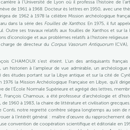
rrière à l’Université de Lyon où il professa l’histoire de l’art
enève de 1961 à 1968. Docteur ès lettres en 1950, avec une thè
 dirigea de 1962 à 1978 la célèbre Mission archéologique franç
aru dans la série des
Fouilles de Xanthos
. En 1975, il fut app
bul. Outre ses travaux relatifs aux fouilles de Xanthos et sur l
ns d’iconologie et aux problèmes relatifs à l’histoire religieus
 charge de directeur du
Corpus Vasorum Antiquorum
(CVA), 
çois CHAMOUX s’est éteint. L’un des antiquisants français l
, un historien à l’ampleur de vue admirable, un archéologue 
des études portant sur la Libye antique et sur la cité de Cyrèn
en 1976 la Mission Archéologique Française en Libye, qu’il dirig
ve de l’École Normale Supérieure et agrégé des lettres, membre
, François Chamoux, a été professeur d’archéologie et d’histo
e 1960 à 1983, la chaire de littérature et civilisation grecques. 
e Conti, notre regretté confrère siégea longtemps au sein de 
ouer à l’intérêt général : maître d’œuvre du rapprochement d
ueuse convention de coopération scientifique et éditoriale en 19