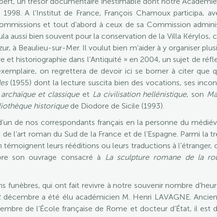
bert, un trésor documentaire inestimable dont notre Académie 
 en 1998. A l’Institut de France, François Chamoux participa
commissions et tout d’abord à ceux de sa Commission administr
 aussi bien souvent pour la conservation de la Villa Kérylos, c
ur, à Beaulieu-sur-Mer. Il voulut bien m’aider à y organiser plu
re et historiographie dans l’Antiquité » en 2004, un sujet de réfl
exemplaire, on regrettera de devoir ici se borner à citer que qu
des
(1955) dont la lecture suscita bien des vocations, ses inco
 archaïque et classique
et
La civilisation hellénistique
, son
Ma
liothèque historique
de Diodore de Sicile (1993).
’un de nos correspondants français en la personne du médiévist
s de l’art roman du Sud de la France et de l’Espagne. Parmi la tr
oignent leurs rééditions ou leurs traductions à l’étranger, o
ore son ouvrage consacré à
La sculpture romane de la ro
ons funèbres, qui ont fait revivre à notre souvenir nombre d’heur
i 22 décembre a été élu académicien M. Henri LAVAGNE. Ancien
embre de l’École française de Rome et docteur d’État, il est d