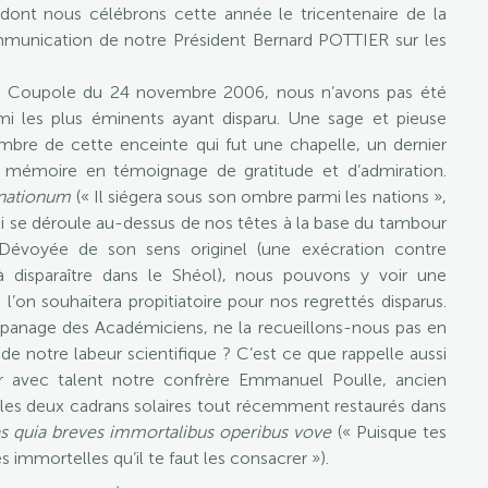
 dont nous célébrons cette année le tricentenaire de la
mmunication de notre Président Bernard POTTIER sur les
la Coupole du 24 novembre 2006, nous n’avons pas été
i les plus éminents ayant disparu. Une sage et pieuse
l’ombre de cette enceinte qui fut une chapelle, un dernier
r mémoire en témoignage de gratitude et d’admiration.
 nationum
(« Il siégera sous son ombre parmi les nations »,
qui se déroule au-dessus de nos têtes à la base du tambour
Dévoyée de son sens originel (une exécration contre
disparaître dans le Shéol), nous pouvons y voir une
on souhaitera propitiatoire pour nos regrettés disparus.
l’apanage des Académiciens, ne la recueillons-nous pas en
s de notre labeur scientifique ? C’est ce que rappelle aussi
r avec talent notre confrère Emmanuel Poulle, ancien
r les deux cadrans solaires tout récemment restaurés dans
s quia breves immortalibus operibus vove
(« Puisque tes
 immortelles qu’il te faut les consacrer »).