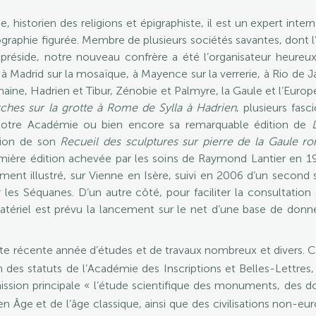
ne, historien des religions et épigraphiste, il est un expert i
ographie figurée. Membre de plusieurs sociétés savantes, dont l’
préside, notre nouveau confrère a été l’organisateur heureux d
à Madrid sur la mosaïque, à Mayence sur la verrerie, à Rio de 
aine, Hadrien et Tibur, Zénobie et Palmyre, la Gaule et l’Europe
ches sur la grotte à Rome de Sylla à Hadrien
, plusieurs fas
notre Académie ou bien encore sa remarquable édition de
ction de son
Recueil des sculptures sur pierre de la Gaule r
mière édition achevée par les soins de Raymond Lantier en 196
nt illustré, sur Vienne en Isère, suivi en 2006 d’un second 
r les Séquanes. D’un autre côté, pour faciliter la consultati
matériel est prévu la lancement sur le net d’une base de donn
e récente année d’études et de travaux nombreux et divers. Co
n des statuts de l’Académie des Inscriptions et Belles-Lettres
ission principale « l’étude scientifique des monuments, des 
yen Âge et de l’âge classique, ainsi que des civilisations non-eu