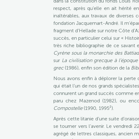
dans la constitution du fonds Louis Ro
respect, après qu’elle en ait hérité
inaltérables, aux travaux de diverses 
fondation Jacquemart-André. Il m’épaula
fragment d’Hellade sur notre Côte d’Az
succès, en particulier celui sur « Histoi
très riche bibliographie de ce savant 
Cyrène sous la monarchie des Battia
sur
La civilisation grecque à l’époque
grec
(1986), enfin son édition de la
Bib
Nous avons enfin à déplorer la perte d
qui était l’un de nos grands spécialiste
connurent un grand succès comme en tém
paru chez Mazenod (1982), ou enc
Compostelle
(1990, 1995²).
Après cette litanie d’une suite d’orais
se tourner vers l’avenir. Le vendred
agrégé de lettres classiques, ancien m