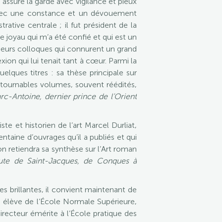
assure la garde avec vigilance et pieux
, avec une constance et un dévouement
ative centrale ; il fut président de la
e joyau qui m’a été confié et qui est un
sieurs colloques qui connurent un grand
exion qui lui tenait tant à cœur. Parmi la
elques titres : sa thèse principale sur
ntournables volumes, souvent réédités,
rc-Antoine, dernier prince de l’Orient
e et historien de l’art Marcel Durliat,
entaine d’ouvrages qu’il a publiés et qui
n retiendra sa synthèse sur l’Art roman
ute de Saint-Jacques, de Conques à
es brillantes, il convient maintenant de
 élève de l’École Normale Supérieure,
irecteur émérite à l’École pratique des