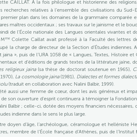
tte CAILLAT. À la fois philologue et historienne des religions
 recherches relatives à l’ensemble des civilisations du Sud-Est 
e premier plan dans les domaines de la grammaire comparée e
es rares maîtres occidentaux ; ses travaux sur le jainisme et le b
i de l’École nationale des Langues orientales vivantes et doc
me
, M
Colette Caillat avait professé à la Faculté des lettres de
pé la charge de directeur de la Section d’Études indiennes. 
 jaina », puis de l’URA 1058 de « Langues, Textes, Histoire et 
entaux et d’éditions de grands textes de la littérature jaïne, do
s religieux jaina
(sa thèse de doctorat soutenue en 1965),
C
(1970),
La cosmologie jaina
(1981),
Dialectes et formes dialecta
solu
(traduit en collaboration avec Nalini Balbir, 1999).
été aussi une femme de cœur, dont les avis généreux et impar
e son ouverture d’esprit continuera à témoigner la Fondation q
ini Balbir ; celle-ci, dotée des moyens financiers nécessaires, 
tudes indienne dans le sens le plus large.
tre doyen d’âge, l’archéologue, céramologue et helléniste H
es, membre de l’École française d’Athènes, puis de l’Institut f