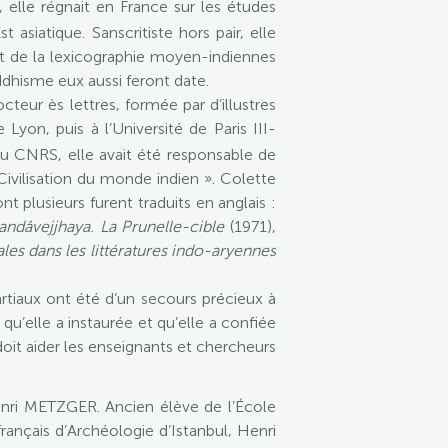
, elle régnait en France sur les études
asiatique. Sanscritiste hors pair, elle
t de la lexicographie moyen-indiennes
ouddhisme eux aussi feront date.
teur ès lettres, formée par d’illustres
 Lyon, puis à l’Université de Paris III-
Au CNRS, elle avait été responsable de
Civilisation du monde indien ». Colette
nt plusieurs furent traduits en anglais :
andâvejjhaya. La Prunelle-cible
(1971),
les dans les littératures indo-aryennes
tiaux ont été d’un secours précieux à
u’elle a instaurée et qu’elle a confiée
doit aider les enseignants et chercheurs
enri METZGER. Ancien élève de l’École
rançais d’Archéologie d’Istanbul, Henri