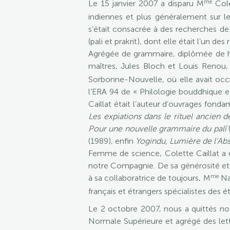
me
Le 15 janvier 2007 a disparu M
Cole
indiennes et plus généralement sur les
s’était consacrée à des recherches d
(pali et prakrit), dont elle était l’un d
Agrégée de grammaire, diplômée de hind
maîtres, Jules Bloch et Louis Renou
Sorbonne-Nouvelle, où elle avait occu
l’ERA 94 de « Philologie bouddhique et
Caillat était l’auteur d’ouvrages fondam
Les expiations dans le rituel ancien de
Pour une nouvelle grammaire du palī
(1989), enfin
Yogindu, Lumière de l’Ab
Femme de science, Colette Caillat a 
notre Compagnie. De sa générosité et d
me
à sa collaboratrice de toujours, M
Nal
français et étrangers spécialistes des é
Le 2 octobre 2007, nous a quittés no
Normale Supérieure et agrégé des lettr