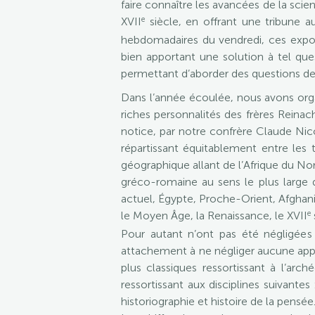
faire connaître les avancées de la sci
e
XVII
siècle, en offrant une tribune a
hebdomadaires du vendredi, ces expos
bien apportant une solution à tel qu
permettant d’aborder des questions de f
Dans l’année écoulée, nous avons orga
riches personnalités des frères Rein
notice, par notre confrère Claude Nico
répartissant équitablement entre les 
géographique allant de l’Afrique du Nord
gréco-romaine au sens le plus large d
actuel, Égypte, Proche-Orient, Afghani
e
le Moyen Âge, la Renaissance, le XVII
Pour autant n’ont pas été négligées 
attachement à ne négliger aucune appr
plus classiques ressortissant à l’arc
ressortissant aux disciplines suivantes 
historiographie et histoire de la pensée