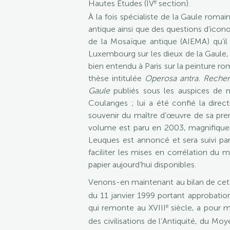
e
Hautes Études (IV
section).
À la fois spécialiste de la Gaule romai
antique ainsi que des questions d’icon
de la Mosaïque antique (AIEMA) qu’il 
Luxembourg sur les dieux de la Gaule, 
bien entendu à Paris sur la peinture rom
thèse intitulée
Operosa antra. Recher
Gaule
publiés sous les auspices de 
Coulanges ; lui a été confié la dire
souvenir du maître d’œuvre de sa pre
volume est paru en 2003, magnifiqueme
Leuques est annoncé et sera suivi pa
faciliter les mises en corrélation du 
papier aujourd’hui disponibles.
Venons-en maintenant au bilan de cett
du 11 janvier 1999 portant approbatio
e
qui remonte au XVIII
siècle, a pour m
des civilisations de l’Antiquité, du Mo