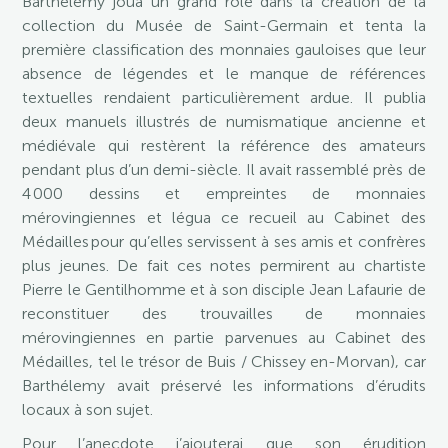
Barthélemy joua un grand rôle dans la création de la
collection du Musée de Saint-Germain et tenta la
première classification des monnaies gauloises que leur
absence de légendes et le manque de références
textuelles rendaient particulièrement ardue. Il publia
deux manuels illustrés de numismatique ancienne et
médiévale qui restèrent la référence des amateurs
pendant plus d’un demi-siècle. Il avait rassemblé près de
4 000 dessins et empreintes de monnaies
mérovingiennes et légua ce recueil au Cabinet des
Médailles pour qu’elles servissent à ses amis et confrères
plus jeunes. De fait ces notes permirent au chartiste
Pierre le Gentilhomme et à son disciple Jean Lafaurie de
reconstituer des trouvailles de monnaies
mérovingiennes en partie parvenues au Cabinet des
Médailles, tel le trésor de Buis / Chissey en-Morvan), car
Barthélemy avait préservé les informations d’érudits
locaux à son sujet.
Pour l’anecdote j’ajouterai que son érudition