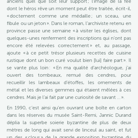
anciens quel que soit leur support ; l’image de la fée
dont le héros rêve un moment peut être traitée, écrit-il,
« doctement comme une médaille ; un sceau, une
fibule ou un jeton ». Dans le roman, l’archiviste retenu en
province passe une semaine « à visiter les églises, dont
quelques-unes renferment des inscriptions qui n’ont pas
encore été relevées correctement » et, au passage,
ajoute « à ce petit trésor plusieurs recettes de cuisine
rustique dont un bon curé voulut bien [lui] faire part ». Il
se vante plus loin : « En ma qualité d’archéologue, j’ai
ouvert des tombeaux, remué des cendres, pour
recueillir les lambeaux d’étoffes, les ornements de
métal et les diverses gemmes qui étaient mêlées à ces
cendres. Mais je l’ai fait par une curiosité de savant … ».
En 1990, c’est ainsi qu’en ouvrant une boîte en carton
dans les réserves du musée Saint-Remi, Jannic Durand
déplia la superbe soierie byzantine de plus de deux
mètres de long qui avait servi de linceul au saint, et fut
un des « clous » de la grande exposition byzantine du