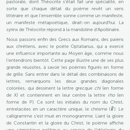
pastorale, dont Théocrite s’était fait une spécialité, en
sorte que chaque détail du poème revêt un sens
littéraire et que l’ensemble sonne comme un manifeste,
un manifeste métapoétique, dirait-on aujourd’hui. La
syrinx de Théocrite répond à la mandoline d’Apollinaire.
Nous passons enfin des Grecs aux Romains, des païens
aux chrétiens, avec le poète Optatianus, qui a exercé
une influence importante au Moyen âge, comme nous
l’entendrons bientôt. Cette page illustre une de ses plus
grande réussites, à savoir les poèmes figurés en forme
de grille. Sans entrer dans le détail des combinaisons de
lettres, remarquons les deux grandes diagonales
colorées, qui dessinent la lettre grecque
chi
(en forme
de X) et contiennent en leur centre la lettre
rho
(en
forme de P). Ce sont les initiales du nom du Christ,
entrelacées en un caractère unique, le chrisme (☧). Le
calligramme s’est mué en monogramme. Liant la gloire
de Constantin et la gloire du Christ, le poème affiche
une sémiotique politique au service de l’idéologie du