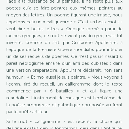
Face à la puissance de la peinture, il ne reste plus aux
poètes qu’à se faire peintres eux-mêmes, peintres au
moyen des lettres. Un poème figurant une image, nous
appelons cela un « calligramme ». C’est un beau mot : il
veut dire « belles lettres ». Quoique formé à partir de
racines grecques, ce mot ne vient pas du grec, mais fut
inventé, comme on sait, par Guillaume Apollinaire, à
l’époque de la Première Guerre mondiale, pour intituler
un de ses recueils de poèmes. Ce n’est pas un hasard si
pareil néologisme émane d’un ami des cubistes ; dans
une version préparatoire, Apollinaire déclarait, non sans
humour : « Et moi aussi je suis peintre. » Nous voyons à
l’écran, tiré du recueil, un calligramme dont le texte
commence par « ô batailles » et qui figure une
mandoline. L’instrument de musique est l’emblème de
la poésie amoureuse et patriotique composée au front
par le poète artilleur.
Si le mot « calligramme » est récent, la chose qu’il
désigne existait depuis longtemps, déjà dans l’Antiquité.