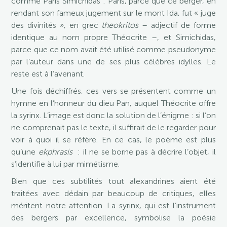
comme Pâris Simichidas : Pâris, parce que ce berger, en
rendant son fameux jugement sur le mont Ida, fut « juge
des divinités », en grec
theokritos
– adjectif de forme
identique au nom propre Théocrite –, et Simichidas,
parce que ce nom avait été utilisé comme pseudonyme
par l’auteur dans une de ses plus célèbres idylles. Le
reste est à l’avenant.
Une fois déchiffrés, ces vers se présentent comme un
hymne en l’honneur du dieu Pan, auquel Théocrite offre
la syrinx. L’image est donc la solution de l’énigme : si l’on
ne comprenait pas le texte, il suffirait de le regarder pour
voir à quoi il se réfère. En ce cas, le poème est plus
qu’une
ekphrasis
: il ne se borne pas à décrire l’objet, il
s’identifie à lui par mimétisme.
Bien que ces subtilités tout alexandrines aient été
traitées avec dédain par beaucoup de critiques, elles
méritent notre attention. La syrinx, qui est l’instrument
des bergers par excellence, symbolise la poésie