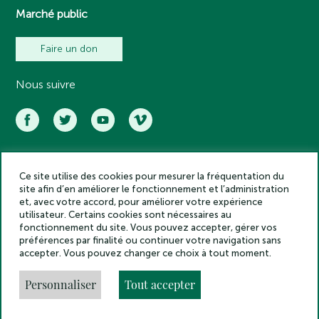
Marché public
Faire un don
Nous suivre
Ce site utilise des cookies pour mesurer la fréquentation du
Académie des inscriptions et belles lettres – Tous droits réservés
site afin d’en améliorer le fonctionnement et l’administration
2025
et, avec votre accord, pour améliorer votre expérience
Politique de confidentialité
utilisateur. Certains cookies sont nécessaires au
Mentions légales
fonctionnement du site. Vous pouvez accepter, gérer vos
préférences par finalité ou continuer votre navigation sans
Crédits
accepter. Vous pouvez changer ce choix à tout moment.
Gestion des cookies
Made by
Personnaliser
Tout accepter