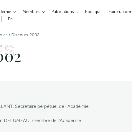
adémie
Membres
Publications
Boutique
Faire un do
En
/
oles
Discours 2002
ES
002
CLANT, Secrétaire perpétuel de l’Académie.
ean DELUMEAU, membre de l’Académie.