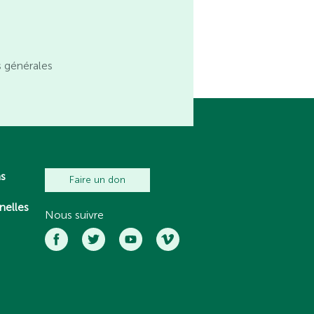
s générales
ns
Faire un don
nelles
Nous suivre