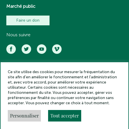
Marché public
Faire un don
Nous suivre
Ce site utilise des cookies pour mesurer la fréquentation du
Académie des inscriptions et belles lettres – Tous droits réservés
site afin d’en améliorer le fonctionnement et l’administration
2025
et, avec votre accord, pour améliorer votre expérience
Politique de confidentialité
utilisateur. Certains cookies sont nécessaires au
Mentions légales
fonctionnement du site. Vous pouvez accepter, gérer vos
préférences par finalité ou continuer votre navigation sans
Crédits
accepter. Vous pouvez changer ce choix à tout moment.
Gestion des cookies
Made by
Personnaliser
Tout accepter