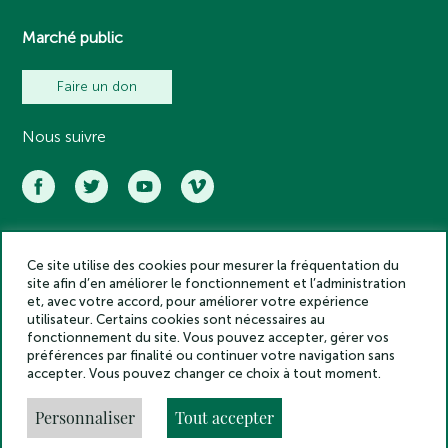
Marché public
Faire un don
Nous suivre
Ce site utilise des cookies pour mesurer la fréquentation du
Académie des inscriptions et belles lettres – Tous droits réservés
site afin d’en améliorer le fonctionnement et l’administration
2025
et, avec votre accord, pour améliorer votre expérience
Politique de confidentialité
utilisateur. Certains cookies sont nécessaires au
Mentions légales
fonctionnement du site. Vous pouvez accepter, gérer vos
préférences par finalité ou continuer votre navigation sans
Crédits
accepter. Vous pouvez changer ce choix à tout moment.
Gestion des cookies
Made by
Personnaliser
Tout accepter