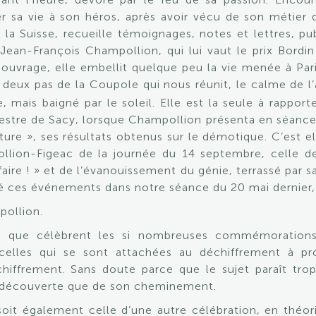
er sa vie à son héros, après avoir vécu de son métier 
t la Suisse, recueille témoignages, notes et lettres, p
Jean-François Champollion, qui lui vaut le prix Bordin
 ouvrage, elle embellit quelque peu la vie menée à Par
deux pas de la Coupole qui nous réunit, le calme de l
, mais baigné par le soleil. Elle est la seule à rapporte
estre de Sacy, lorsque Champollion présenta en séance
re », ses résultats obtenus sur le démotique. C’est ell
ion-Figeac de la journée du 14 septembre, celle de 
faire ! » et de l’évanouissement du génie, terrassé par 
 ces événements dans notre séance du 20 mai dernier, 
pollion.
ce que célèbrent les si nombreuses commémorations
celles qui se sont attachées au déchiffrement à pr
ffrement. Sans doute parce que le sujet paraît trop
 la découverte que de son cheminement.
it également celle d’une autre célébration, en théori