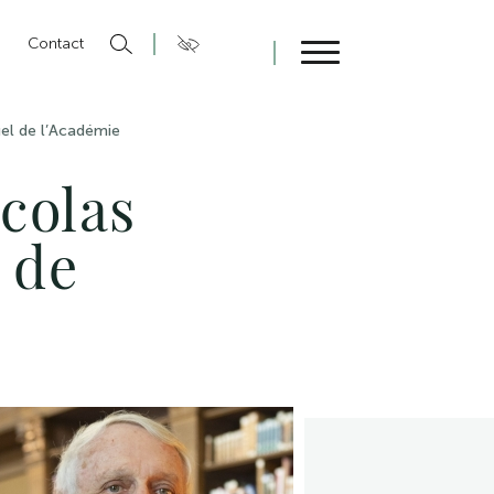
n
Contact
Fermer
uel de l’Académie
icolas
 de