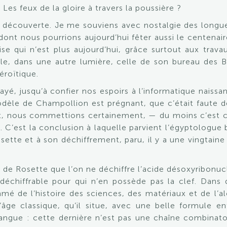
 Les feux de la gloire à travers la poussière ?
a découverte. Je me souviens avec nostalgie des longu
nt nous pourrions aujourd’hui fêter aussi le centenai
se qui n’est plus aujourd’hui, grâce surtout aux trava
ècle, dans une autre lumière, celle de son bureau des 
éroïtique.
ayé, jusqu’à confier nos espoirs à l’informatique naissa
odèle de Champollion est prégnant, que c’était faute de
ant, nous commettions certainement, — du moins c’est c
. C’est la conclusion à laquelle parvient l’égyptologue
osette et à son déchiffrement, paru, il y a une vingtain
e de Rosette que l’on ne déchiffre l’acide désoxyribonu
échiffrable pour qui n’en possède pas la clef. Dans 
mé de l’histoire des sciences, des matériaux et de l’a
’âge classique, qu’il situe, avec une belle formule en
langue : cette dernière n’est pas une chaîne combinatoi