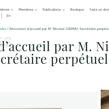
adémie
Membres
Publications
Boutique
Faire un do
En
/
oles
Allocution d’accueil par M. Nicolas GRIMAL Secrétaire perpét
ES
d’accueil par M. N
rétaire perpétuel