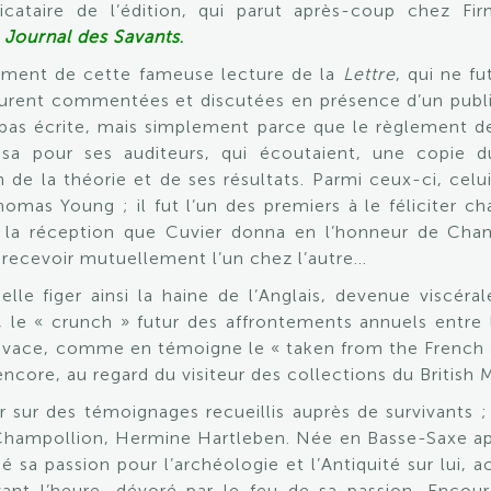
cataire de l’édition, qui parut après-coup chez Fir
e
Journal des Savants
.
ement de cette fameuse lecture de la
Lettre
, qui ne fu
urent commentées et discutées en présence d’un public 
t pas écrite, mais simplement parce que le règlement d
sa pour ses auditeurs, qui écoutaient, une copie d
n de la théorie et de ses résultats. Parmi ceux-ci, c
Thomas Young ; il fut l’un des premiers à le féliciter
de la réception que Cuvier donna en l’honneur de Cham
e recevoir mutuellement l’un chez l’autre…
lle figer ainsi la haine de l’Anglais, devenue viscér
 le « crunch » futur des affrontements annuels entre 
t vivace, comme en témoigne le « taken from the French a
 encore, au regard du visiteur des collections du British
sur des témoignages recueillis auprès de survivants ; 
Champollion, Hermine Hartleben. Née en Basse-Saxe aprè
isé sa passion pour l’archéologie et l’Antiquité sur lui
vant l’heure, dévoré par le feu de sa passion. Enco