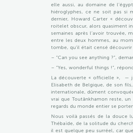
elle aussi, au domaine de l’égyp
hiéroglyphes, ce ne soit pas si 
dernier, Howard Carter « décou
roitelet obscur, alors quasiment 
semaines après l’avoir trouvée, m
entre les deux hommes, au momen
tombe, qu’il était censé découvrir 
– “Can you see anything ?”, dema
– “Yes, wonderful things !”, répon
La découverte « officielle », — je
Elisabeth de Belgique, de son fils
internationale, dûment convoquée.
vrai que Toutânkhamon reste, un si
regards du monde entier se portent
Nous voilà passés de la douce lu
Thébaïde, de la solitude du cherc
il est quelque peu surréel, car q