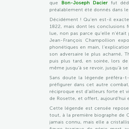
que
Bon-Joseph Dacier
fut dédi
préalablement été donnés dans l
Décidément ! Qu’en est-il exact
1822, mais dont les conclusions f
lue, non pas parce qu’elle n’étai
Jean-François Champollion expo
phonétiques en main, l’explicatio
son adversaire le plus acharné, 
puis plus tard, en soirée, lors 
même jusqu’à se revoir, jusqu’à s
Sans doute la légende préféra-t-e
préfigurer dans cet autre combat,
réciproque est d’ailleurs forte e
de Rosette, et offert, aujourd’hui
Cette légende est censée reposer 
tout, à la première biographe de 
jamais connu, mais elle a cristall
figure tragique de génie mort a