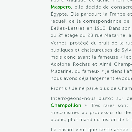
Maspero
, elle décide de consacr
Égypte. Elle parcourt la France e
recueil de la correspondance de 
Belles-Lettres en 1910. Dans son
e
du 2
étage du 28 rue Mazarine, à 
Vernet, protégé du bruit de la rue
publiques et chaleureuses de Sylv
mois donc avant la fameuse « lectu
Adolphe Rochas et Aimé Champoll
Mazarine, du fameux « je tiens l’af
nous avons déjà largement évoqué
Promis ! Je ne parle plus de Cham
Interrogeons-nous plutôt sur 
Champollion
». Très rares sont 
mécanisme, au processus du déchi
public, plus friand du frisson de
Le hasard veut que cette année so