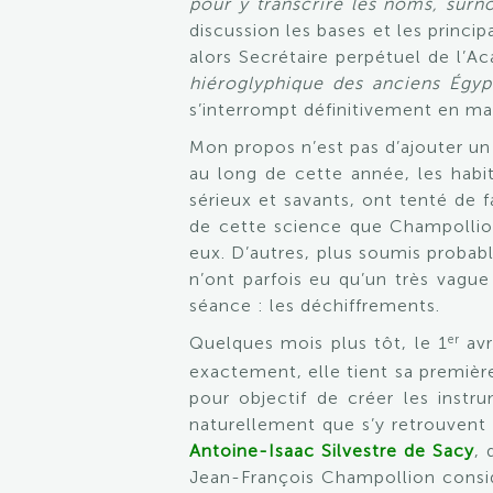
pour y transcrire les noms, surn
discussion les bases et les princi
alors Secrétaire perpétuel de l’Ac
hiéroglyphique des anciens Égyp
s’interrompt définitivement en ma
Mon propos n’est pas d’ajouter un 
au long de cette année, les habit
sérieux et savants, ont tenté de 
de cette science que Champollion
eux. D’autres, plus soumis proba
n’ont parfois eu qu’un très vag
séance : les déchiffrements.
er
Quelques mois plus tôt, le 1
avr
exactement, elle tient sa première
pour objectif de créer les instr
naturellement que s’y retrouvent
Antoine-Isaac Silvestre de Sacy
, 
Jean-François Champollion considè