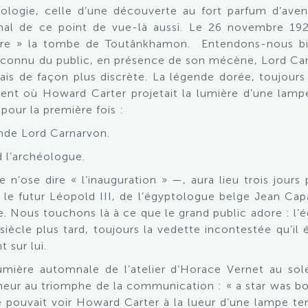
tologie, celle d’une découverte au fort parfum d’ave
mal de ce point de vue-là aussi. Le 26 novembre 192
vre » la tombe de Toutânkhamon. Entendons-nous bi
inconnu du public, en présence de son mécène, Lord Carna
ais de façon plus discrète. La légende dorée, toujours
t où Howard Carter projetait la lumière d’une lampe
pour la première fois :
nde Lord Carnarvon.
d l’archéologue.
 n’ose dire « l’inauguration » —, aura lieu trois jours
, le futur Léopold III, de l’égyptologue belge Jean Cap
 Nous touchons là à ce que le grand public adore : l’ég
ècle plus tard, toujours la vedette incontestée qu’il é
 sur lui.
mière automnale de l’atelier d’Horace Vernet au sol
heur au triomphe de la communication : « a star was b
ue pouvait voir Howard Carter à la lueur d’une lampe tem