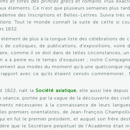
oms et titres des princes grecs et romains
. Plus exac
paux éléments. Ce n’est que plusieurs semaines plus tard
adémie des Inscriptions et Belles-Lettres. Suivra très v
tiens
. Tout le monde connaît la suite de cette si court
rs 1832.
élément de plus à la longue liste des célébrations de c
s de colloques, de publications, d’expositions, voire d
faire, comme il se doit dans de telles circonstances, u
 a à peine eu le temps d’esquisser ; notre Compagnie 
blement aux modes du moment qu’à une quelconque rigueu
ue rapport avec ce qu’ils étaient censés commémorer…
il 1822, naît la
Société asiatique
, elle aussi liée depu
 séance, portée par la vague de la découverte des civil
uments nécessaires à la connaissance de leurs langues
 les premiers orientalistes, de Jean-François Champoll
qui en fut le premier président, et auquel son frère des
re que le Secrétaire perpétuel de l’Académie était in