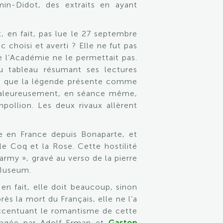
min-Didot, des extraits en ayant
t, en fait, pas lue le 27 septembre
choisi et averti ? Elle ne fut pas
e l’Académie ne le permettait pas.
u tableau résumant ses lectures
elui que la légende présente comme
 chaleureusement, en séance même,
pollion. Les deux rivaux allèrent
ale en France depuis Bonaparte, et
le Coq et la Rose. Cette hostilité
rmy », gravé au verso de la pierre
 Museum.
en fait, elle doit beaucoup, sinon
s la mort du Français, elle ne l’a
, accentuant le romantisme de cette
uragée par Adolf Erman et
Gaston