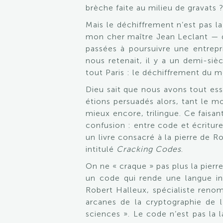
brèche faite au milieu de gravats ?
Mais le déchiffrement n’est pas l
mon cher maître Jean Leclant — do
passées à poursuivre une entrepri
nous retenait, il y a un demi-si
tout Paris : le déchiffrement du m
Dieu sait que nous avons tout ess
étions persuadés alors, tant le m
mieux encore, trilingue. Ce fais
confusion : entre code et écriture
un livre consacré à la pierre de R
intitulé
Cracking Codes
.
On ne « craque » pas plus la pierr
un code qui rende une langue ind
Robert Halleux, spécialiste renom
arcanes de la cryptographie de l
sciences ». Le code n’est pas la 