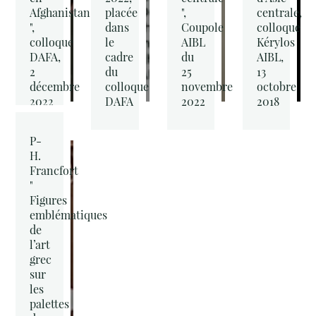
Afghanistan
placée
",
centrale,
",
dans
Coupole
colloque
colloque
le
AIBL
Kérylos
DAFA,
cadre
du
AIBL,
2
du
25
13
décembre
colloque
novembre
octobre
2022
DAFA
2022
2018
P-
H.
Francfort
"
Figures
emblématiques
de
l’art
grec
sur
les
palettes