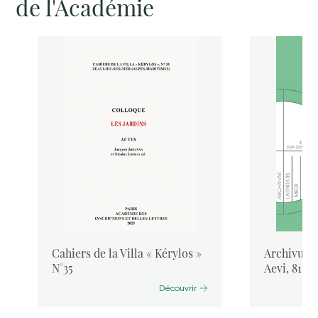
de l'Académie
Cahiers de la Villa « Kérylos »
Archivum L
N°35
Aevi, 81, 
Découvrir