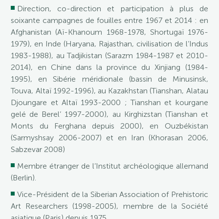
Direction, co-direction et participation à plus de
soixante campagnes de fouilles entre 1967 et 2014 : en
Afghanistan (Aï-Khanoum 1968-1978, Shortugaï 1976-
1979), en Inde (Haryana, Rajasthan, civilisation de l’Indus
1983-1988), au Tadjikistan (Sarazm 1984-1987 et 2010-
2014), en Chine dans la province du Xinjiang (1984-
1995), en Sibérie méridionale (bassin de Minusinsk,
Touva, Altaï 1992-1996), au Kazakhstan (Tianshan, Alatau
Djoungare et Altaï 1993-2000 ; Tianshan et kourgane
gelé de Berel’ 1997-2000), au Kirghizstan (Tianshan et
Monts du Ferghana depuis 2000), en Ouzbékistan
(Sarmyshsay 2006-2007) et en Iran (Khorasan 2006,
Sabzevar 2008)
Membre étranger de l’Institut archéologique allemand
(Berlin).
Vice-Président de la Siberian Association of Prehistoric
Art Researchers (1998-2005), membre de la Société
asiatique (Paris) depuis 1975.