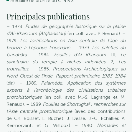
Médaille de bronze du C.N.R.S.
Principales publications
– 1978.
Études de géographie historique sur la plaine
d’Aï-Khanoum (Afghanistan)
(en coll. avec P. Bernard). –
1979.
Les fortifications en Asie centrale de l’âge du
bronze à l’époque kouchane
. – 1979.
Les palettes du
Gandhâra
. – 1984.
Fouilles d’Aï Khanoum.
III,
Le
sanctuaire du temple à niches indentées.
2,
Les
trouvailles
. – 1985.
Prospections Archéologiques au
Nord-Ouest de l’Inde. Rapport préliminaire 1983-1984
(dir.). – 1989.
Palamède. Application des systèmes
experts à l’archéologie des civilisations urbaines
protohistoriques
(en coll. avec M.-S. Lagrange et M.
Renaud). – 1989.
Fouilles de Shortughaï : recherches sur
l’Asie centrale protohistorique
(avec des contributions
de Ch. Boisset, L. Buchet, J. Desse, J.-C. Echallier, A.
Kermorvant, et G. Willcox). – 1990.
Nomades et