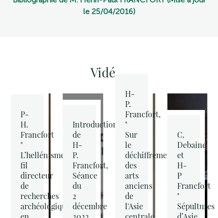
le 25/04/2016)
Vidéos
H-
P.
P-
Francfort,
H.
Introduction
"
Francfort
de
Sur
C.
"
H-
le
Debaine
L’hellénisme,
P.
déchiffrement
et
fil
Francfort,
des
H-
directeur
Séance
arts
P
de
du
anciens
Francfort
recherches
2
de
"
archéologiques
décembre
l'Asie
Sépultures
en
2022,
centrale
d’Asie