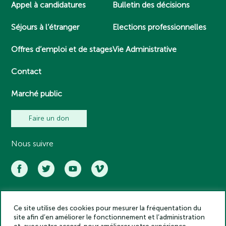
Appel à candidatures
Bulletin des décisions
Séjours à l’étranger
Elections professionnelles
Offres d’emploi et de stages
Vie Administrative
Contact
Marché public
Faire un don
Nous suivre
Ce site utilise des cookies pour mesurer la fréquentation du
Académie des inscriptions et belles lettres – Tous droits réservés
site afin d’en améliorer le fonctionnement et l’administration
2025