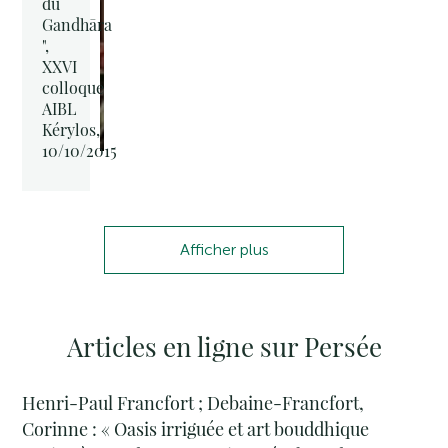
du
Gandhāra
",
XXVI
colloque
AIBL
Kérylos,
10/10/2015
Afficher plus
Articles en ligne sur Persée
Henri-Paul Francfort ; Debaine-Francfort,
Corinne : « Oasis irriguée et art bouddhique