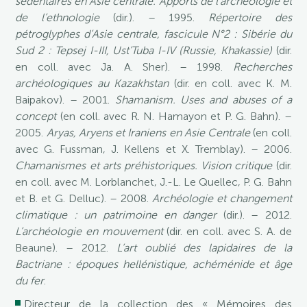
sédentaires en Asie centrale. Apports de l’archéologie et
de l’ethnologie
(dir.). – 1995.
Répertoire des
pétroglyphes d’Asie centrale, fascicule N°2 : Sibérie du
Sud 2 : Tepsej I-III, Ust’Tuba I-IV (Russie, Khakassie)
(dir.
en coll. avec Ja. A. Sher). – 1998.
Recherches
archéologiques au Kazakhstan
(dir. en coll. avec K. M.
Baipakov). – 2001.
Shamanism. Uses and abuses of a
concept
(en coll. avec R. N. Hamayon et P. G. Bahn). –
2005.
Aryas, Aryens et Iraniens en Asie Centrale
(en coll.
avec G. Fussman, J. Kellens et X. Tremblay). – 2006.
Chamanismes et arts préhistoriques. Vision critique
(dir.
en coll. avec M. Lorblanchet, J.-L. Le Quellec, P. G. Bahn
et B. et G. Delluc). – 2008.
Archéologie et changement
climatique : un patrimoine en danger
(dir.). – 2012.
L’archéologie en mouvement
(dir. en coll. avec S. A. de
Beaune). – 2012.
L’art oublié des lapidaires de la
Bactriane : époques hellénistique, achéménide et âge
du fer
.
Directeur de la collection des « Mémoires des