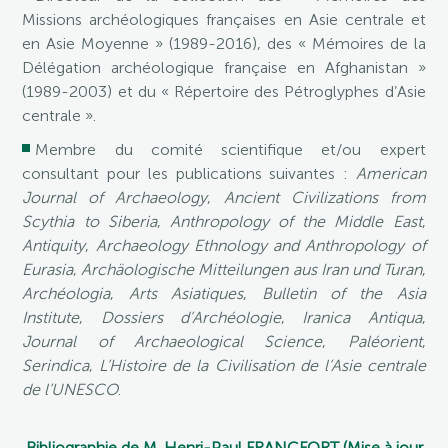
Missions archéologiques françaises en Asie centrale et
en Asie Moyenne » (1989-2016), des « Mémoires de la
Délégation archéologique française en Afghanistan »
(1989-2003) et du « Répertoire des Pétroglyphes d’Asie
centrale ».
Membre du comité scientifique et/ou expert
consultant pour les publications suivantes :
American
Journal of Archaeology
,
Ancient Civilizations from
Scythia to Siberia
,
Anthropology of the Middle East
,
Antiquity
,
Archaeology Ethnology and Anthropology of
Eurasia
,
Archäologische Mitteilungen aus Iran und Turan
,
Archéologia
,
Arts Asiatiques
,
Bulletin of the Asia
Institute
,
Dossiers d’Archéologie
,
Iranica Antiqua
,
Journal of Archaeological Science
,
Paléorient
,
Serindica
,
L’Histoire de la Civilisation de l’Asie centrale
de l’UNESCO
.
Bibliographie de M. Henri-Paul FRANCFORT (Mise à jour