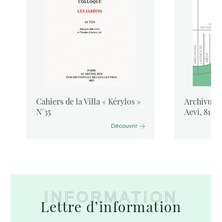
Cahiers de la Villa « Kérylos »
Archivum L
N°35
Aevi, 81, 
Découvrir
INFORMATION
Lettre d’information