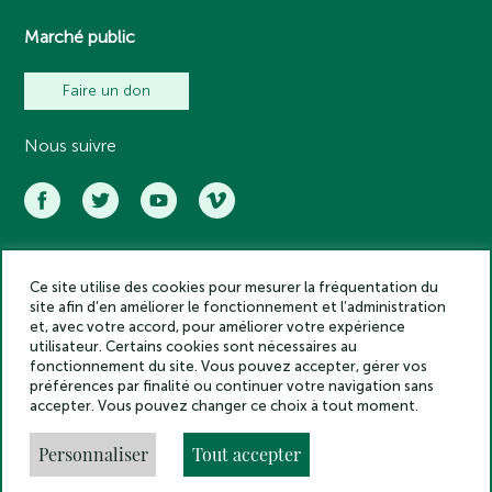
Marché public
Faire un don
Nous suivre
Ce site utilise des cookies pour mesurer la fréquentation du
Académie des inscriptions et belles lettres – Tous droits réservés
site afin d’en améliorer le fonctionnement et l’administration
2025
et, avec votre accord, pour améliorer votre expérience
Politique de confidentialité
utilisateur. Certains cookies sont nécessaires au
Mentions légales
fonctionnement du site. Vous pouvez accepter, gérer vos
préférences par finalité ou continuer votre navigation sans
Crédits
accepter. Vous pouvez changer ce choix à tout moment.
Gestion des cookies
Made by
Personnaliser
Tout accepter