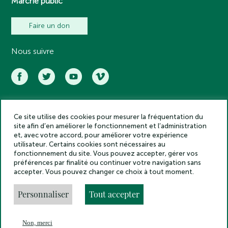
Marché public
Faire un don
Nous suivre
Ce site utilise des cookies pour mesurer la fréquentation du
Académie des inscriptions et belles lettres – Tous droits réservés
site afin d’en améliorer le fonctionnement et l’administration
2025
et, avec votre accord, pour améliorer votre expérience
Politique de confidentialité
utilisateur. Certains cookies sont nécessaires au
Mentions légales
fonctionnement du site. Vous pouvez accepter, gérer vos
préférences par finalité ou continuer votre navigation sans
Crédits
accepter. Vous pouvez changer ce choix à tout moment.
Gestion des cookies
Made by
Personnaliser
Tout accepter
Non, merci
En