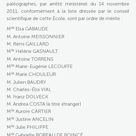
paléographes, par arrêté ministériel du 14 novembre
2011, conformément à la liste dressée par le conseil
scientifique de cette École, sont par ordre de mérite :
lle
M
Elsa GABAUDE
M. Antoine MEISSONNIER
M. Rémi GAILLARD
lle
M
Hélène GASNAULT
M. Antoine TORRENS
lle
M
Marie-Eugénie LECOUFFE
lle
M
Marie CHOULEUR
M. Julien BAUDRY
M. Charles-Éloi VIAL
M. Franz DOLVECK
M. Andrea COSTA (à titre étranger)
lle
M
Aurore CARTIER
lle
M
Justine ANCELIN
lle
M
Julie PHILIPPE
lle
M
Gabrielle BOREAU DE ROINCÉ