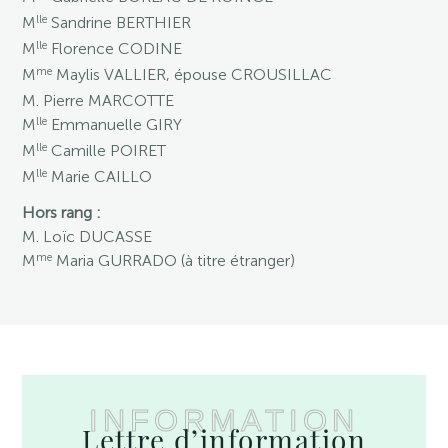
lle
M
Sandrine BERTHIER
lle
M
Florence CODINE
me
M
Maylis VALLIER, épouse CROUSILLAC
M. Pierre MARCOTTE
lle
M
Emmanuelle GIRY
lle
M
Camille POIRET
lle
M
Marie CAILLO
Hors rang :
M. Loïc DUCASSE
me
M
Maria GURRADO (à titre étranger)
INFORMATION
Lettre d’information