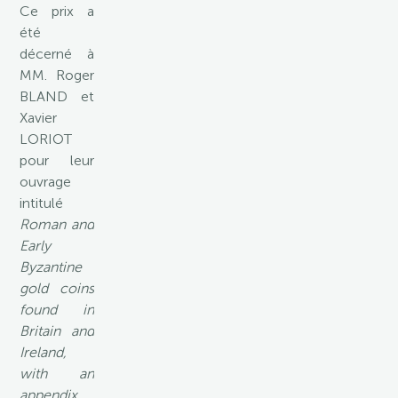
Ce prix a
été
décerné à
MM. Roger
BLAND et
Xavier
LORIOT
pour leur
ouvrage
intitulé
Roman and
Early
Byzantine
gold coins
found in
Britain and
Ireland,
with an
appendix