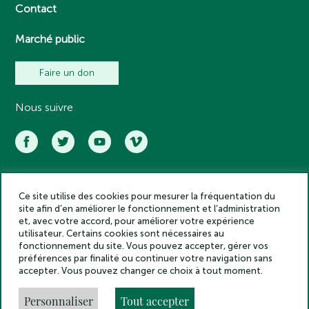
Contact
Marché public
Faire un don
Nous suivre
Ce site utilise des cookies pour mesurer la fréquentation du
Académie des inscriptions et belles lettres – Tous droits réservés
site afin d’en améliorer le fonctionnement et l’administration
2025
et, avec votre accord, pour améliorer votre expérience
Politique de confidentialité
utilisateur. Certains cookies sont nécessaires au
Mentions légales
fonctionnement du site. Vous pouvez accepter, gérer vos
préférences par finalité ou continuer votre navigation sans
Crédits
accepter. Vous pouvez changer ce choix à tout moment.
Gestion des cookies
Made by
Personnaliser
Tout accepter