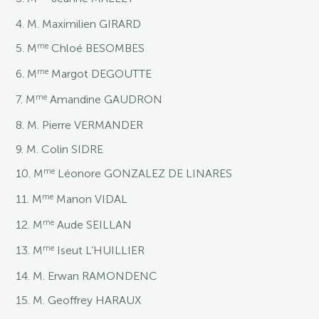
4. M. Maximilien GIRARD
me
5. M
Chloé BESOMBES
me
6. M
Margot DEGOUTTE
me
7. M
Amandine GAUDRON
8. M. Pierre VERMANDER
9. M. Colin SIDRE
me
10. M
Léonore GONZALEZ DE LINARES
me
11. M
Manon VIDAL
me
12. M
Aude SEILLAN
me
13. M
Iseut L’HUILLIER
14. M. Erwan RAMONDENC
15. M. Geoffrey HARAUX