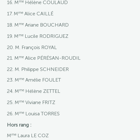
me
16. M
Hélène COULAUD
me
17. M
Alice CAILLÉ
me
18. M
Ariane BOUCHARD
me
19. M
Lucile RODRIGUEZ
20. M. François ROYAL
me
21. M
Alice PÉRÉSAN-ROUDIL
22. M. Philippe SCHNEIDER
me
23. M
Amélie FOULET
me
24. M
Hélène ZETTEL
me
25. M
Viviane FRITZ
me
26. M
Louisa TORRES
Hors rang :
me
M
Laura LE COZ