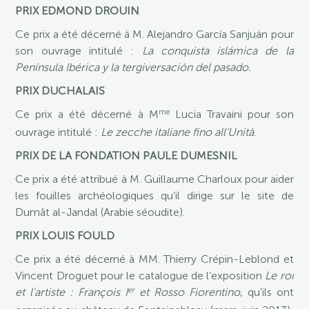
PRIX EDMOND DROUIN
Ce prix a été décerné à M. Alejandro García Sanjuán pour
son ouvrage intitulé :
La conquista islámica de la
Península Ibérica y la tergiversación del pasado.
PRIX DUCHALAIS
me
Ce prix a été décerné à M
Lucia Travaini pour son
ouvrage intitulé :
Le zecche italiane fino all’Unità
.
PRIX DE LA FONDATION PAULE DUMESNIL
Ce prix a été attribué à M. Guillaume Charloux pour aider
les fouilles archéologiques qu’il dirige sur le site de
Dumât al-Jandal (Arabie séoudite).
PRIX LOUIS FOULD
Ce prix a été décerné à MM. Thierry Crépin-Leblond et
Vincent Droguet pour le catalogue de l’exposition
Le roi
er
et l’artiste : François I
et Rosso Fiorentino
, qu’ils ont