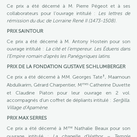
Ce prix a été décerné à M. Pierre Pégeot et à ses
collaborateurs pour l’ouvrage intitulé :
Les lettres de
rémission du duc de Lorraine René II (1473-1508).
PRIX SAINTOUR
Ce prix a été décerné à M. Antony Hostein pour son
ouvrage intitulé :
La cité et l’empereur. Les Éduens dans
l’Empire romain d’après les Panégyriques latins
.
PRIX DE LA FONDATION GUSTAVE SCHLUMBERGER
†
Ce prix a été décerné à MM. Georges Tate
, Maamoun
mes
Abdulkarim, Gérard Charpentier, M
Catherine Duvette
et Claudine Piaton pour leur ouvrage en 2 vol.
accompagnés d’un coffret de dépliants intitulé :
Serğilla.
Village d’Apamène
.
PRIX MAX SERRES
me
Ce prix a été décerné à M
Nathalie Beaux pour son
ouvrage intitulé :
La chapelle d’Hathor – Temple