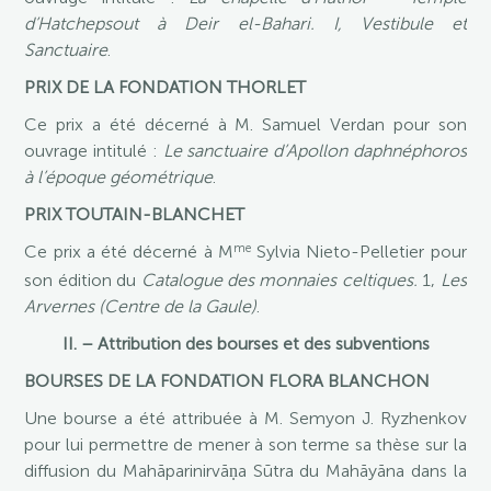
d’Hatchepsout à Deir el-Bahari. I, Vestibule et
Sanctuaire
.
PRIX DE LA FONDATION THORLET
Ce prix a été décerné à M. Samuel Verdan pour son
ouvrage intitulé :
Le sanctuaire d’Apollon daphnéphoros
à l’époque géométrique
.
PRIX TOUTAIN-BLANCHET
me
Ce prix a été décerné à M
Sylvia Nieto-Pelletier pour
son édition du
Catalogue des monnaies celtiques.
1,
Les
Arvernes (Centre de la Gaule)
.
II. – Attribution des bourses et des subventions
BOURSES DE LA FONDATION FLORA BLANCHON
Une bourse a été attribuée à M. Semyon J. Ryzhenkov
pour lui permettre de mener à son terme sa thèse sur la
diffusion du Mahāparinirvāṇa S
ūtra
du Mahāyāna dans la