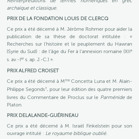
Réinterprétations de termes homériques en grec
archaïque et classique.
PRIX DE LA FONDATION LOUIS DE CLERCQ
Ce prix a été décerné à M. Jérôme Rohmer pour aider la
publication de sa thèse de doctorat intitulée : «
Recherches sur l’histoire et le peuplement du Hawran
e
(Syrie du Sud) : de l’âge du Fer à l’annexion romaine (XII
er
s. av.-I
s. ap. J.-C.) ».
PRIX ALFRED CROISET
me
Ce prix a été décerné à M
Concetta Luna et M. Alain-
†
Philippe Segonds
, pour leur édition des quatre premiers
livres du Commentaire de Proclus sur le
Parménide
de
Platon.
PRIX DELALANDE-GUÉRINEAU
Ce prix a été décerné à M. Israël Finkelstein pour son
ouvrage intitulé :
Le royaume biblique oublié.