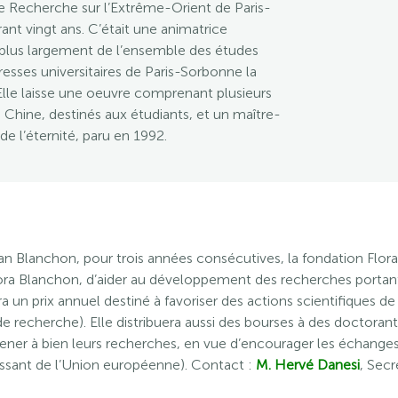
 de Recherche sur l’Extrême-Orient de Paris-
ant vingt ans. C’était une animatrice
t plus largement de l’ensemble des études
resses universitaires de Paris-Sorbonne la
. Elle laisse une oeuvre comprenant plusieurs
 la Chine, destinés aux étudiants, et un maître-
de l’éternité, paru en 1992.
ian Blanchon, pour trois années consécutives, la fondation Flora
lora Blanchon, d’aider au développement des recherches porta
ra un prix annuel destiné à favoriser des actions scientifiques de 
de recherche). Elle distribuera aussi des bourses à des doctoran
ner à bien leurs recherches, en vue d’encourager les échange
issant de l’Union européenne). Contact :
M. Hervé Danesi
, Secr