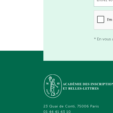
* En vous 
23 Quai de Conti, 75006 Paris
01 44 41 43 10