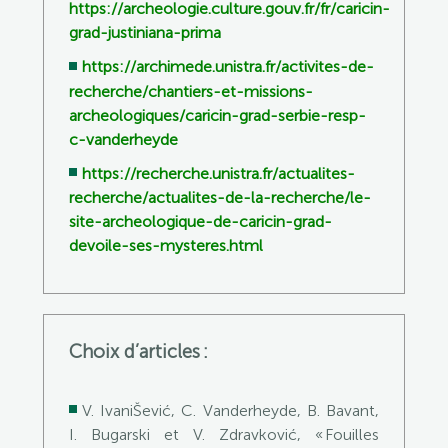
https://archeologie.culture.gouv.fr/fr/caricin-
grad-justiniana-prima
https://archimede.unistra.fr/activites-de-
recherche/chantiers-et-missions-
archeologiques/caricin-grad-serbie-resp-
c-vanderheyde
https://recherche.unistra.fr/actualites-
recherche/actualites-de-la-recherche/le-
site-archeologique-de-caricin-grad-
devoile-ses-mysteres.html
Choix d’articles :
V
.
IvaniŠevi
ć
, C.
Vanderheyde
,
B.
Bavant
,
I.
Bugarski
et V.
Zdravkovi
ć
, « Fouilles