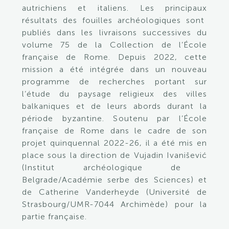
autrichiens
et italiens
. Le
s
principaux
résultats
des fouilles archéologiques
sont
publiés dans les livraisons successives du
volume 75 de la Collection de
l’École
française de Rome. Depuis 2022,
cette
mission a été intégrée dans un nouveau
programme
de recherches
portant
sur
l’étude du paysage religieux des villes
balkaniques et de leurs abords durant la
période byzantine
. S
outenu par l’École
française de Rome dans le cadre de son
projet quinquennal 2022-26,
il a été mis en
place sou
s la direction de
Vujadin
Ivani
š
evi
ć
(Institut archéologique de
Belgrade/Académie serb
e des Sciences) et
de Catherine
Vanderheyde
(Université de
Strasbourg/UMR-7044 Archimède) pour la
partie française
.