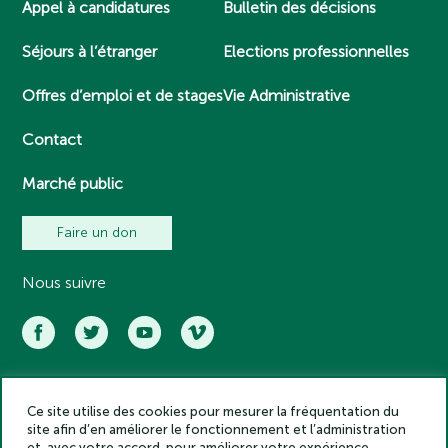
Appel à candidatures
Bulletin des décisions
Séjours à l’étranger
Elections professionnelles
Offres d’emploi et de stages
Vie Administrative
Contact
Marché public
Faire un don
Nous suivre
Ce site utilise des cookies pour mesurer la fréquentation du
Académie des inscriptions et belles lettres – Tous droits réservés
site afin d’en améliorer le fonctionnement et l’administration
2025
et, avec votre accord, pour améliorer votre expérience