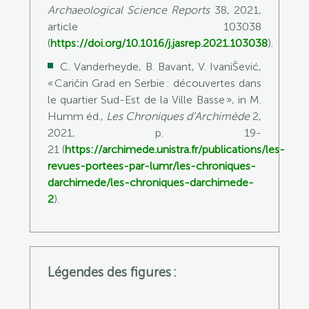
Archaeological Science Reports
38, 2021,
article 103038
(
https://doi.org/10.1016/j.jasrep.2021.103038
).
C.
Vanderheyde
,
B.
Bavant
, V.
IvaniŠevi
ć
,
«
Caričin
Grad
en Serbie : découvertes dans
le quartier Sud-Est de la Ville Basse », in
M
.
Humm
éd.,
Les Chroniques d’Archimède
2,
2021, p. 19-
21
(
https://archimede.unistra.fr/publications/les-
revues-portees-par-lumr/les-chroniques-
darchimede/les-chroniques-darchimede-
2
).
Légendes des figures :