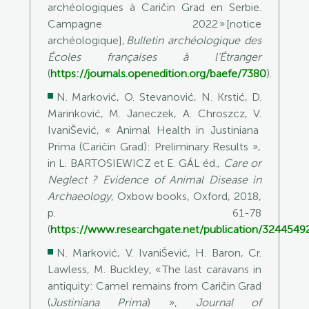
archéologiques à
Caričin
Grad
en Serbie.
Campagne 2022 » [notice
archéologique],
Bulletin archéologique des
Écoles françaises à l’Étranger
(
https://journals.openedition.org/baefe/7380
).
N.
Markovi
ć
, O.
Stevanovi
ć
, N.
Krsti
ć
, D.
Marinkovi
ć
, M.
Janeczek
, A.
Chroszcz
, V.
IvaniŠevi
ć
, « Animal
Health
in
Justiniana
Prima
(
Caričin
Grad
):
Preliminary
Results
»,
in L. BARTOSIEWICZ et E. GÁL éd.
,
Care or
Neglect
?
Evidence of Animal Disease in
Archaeology
, Oxbow books, Oxford, 2018,
p. 61-78
(
https://www.researchgate.net/publication/3244549
N. Markovi
ć
, V. IvaniŠevi
ć
, H. Baron, Cr.
Lawless, M. Buckley
, « The last caravans in
antiquity: Camel remains from Caričin Grad
(
Justiniana Prima
) »,
Journal of