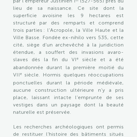
par l’empereur Justinien Iᵉʳ
(527-565) près du
lieu de sa naissance. Ce site dont la
superficie avoisine les 9 hectares est
structuré par des remparts et comprend
trois parties : l’Acropole, la Ville Haute et la
Ville Basse. Fondée ex-nihilo vers 535, cette
cité, siège d’un archevêché à la juridiction
étendue, a souffert des invasions avaro-
e
slaves dès la fin du VI
siècle et a été
abandonnée durant la première moitié du
e
VII
siècle. Hormis quelques réoccupations
ponctuelles durant la période médiévale,
aucune construction ultérieure n’y a pris
place, laissant intacte l’emprunte de ses
vestiges dans un paysage dont la beauté
naturelle est préservée.
Les recherches archéologiques ont permis
de restituer l’histoire des bâtiments situés