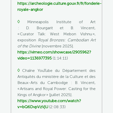
https://archeologie.culture.gouv.fr/fr/fonderie-
royale-angkor
◊
Minneapolis Institute of Art
: D. Bourgarit et B. Vincent,
« Curator Talk: West Mebon Vishnu »,
exposition
Royal Bronzes: Cambodian Art
of the Divine
[novembre 2025].
https://vimeo.com/showcase/2905962?
video=1136977395
(1:14:11)
◊
Chaîne YouTube du Département des
Antiquités du
ministère de la Culture et des
Beaux-Arts du Cambodge : B. Vincent,
« Artisans and Royal Power: Casting for the
Kings of Angkor » [juillet 2025].
https://www.youtube.com/watch?
v=bQ6DvpVzVjU
(2:08:33)