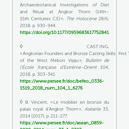
Archaeobotanical Investigations of Diet
and Ritual at Angkor Thom (14
th
–
15
th
Centuries CE) »,
The Holocene
28/6,
2018, p. 930-944.
https://doi.org/10.1177/0959683617752841
◊
CAST:ING
,
« Angkorian Founders and Bronze Casting Skills: First 
of the West Mebon Viṣṇu »,
Bulletin de
l’École française d’Extrême-Orient
104,
2018, p. 303-341.
https://www.persee.fr/doc/befeo_0336-
1519_2018_num_104_1_6276
◊
B. Vincent, « Le mobilier en bronze du
palais royal d’Angkor Thom »,
Aséanie
33,
2014 (2017), p. 211-277.
https://www.persee.fr/doc/asean_0859-