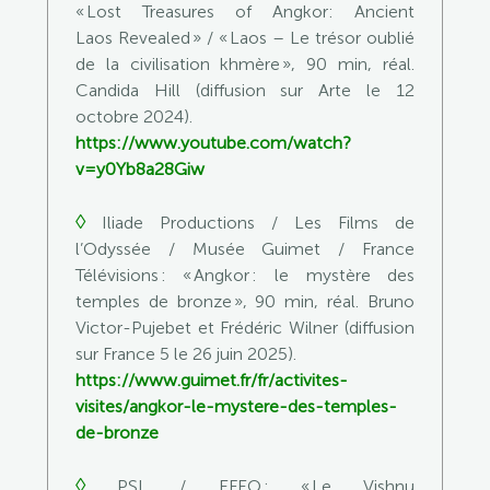
« Lost Treasures of Angkor: Ancient
Laos Revealed » / « Laos – Le trésor oublié
de la civilisation khmère », 90 min, réal.
Candida Hill (diffusion sur Arte le 12
octobre 2024).
https://www.youtube.com/watch?
v=y0Yb8a28Giw
◊
Iliade Productions / Les Films de
l’Odyssée / Musée Guimet / France
Télévisions
: « Angkor : le mystère des
temples de bronze », 90 min, réal. Bruno
Victor-Pujebet et Frédéric Wilner (
diffusion
sur France 5 le 26 juin 2025
).
https://www.guimet.fr/fr/activites-
visites/angkor-le-mystere-des-temples-
de-bronze
◊
PSL / EFEO
: « Le Vishnu