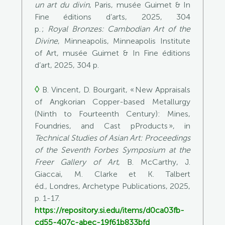
un art du divin
, Paris, musée Guimet & In
Fine éditions d’arts, 2025, 304
p.
;
Royal Bronzes: Cambodian Art of the
Divine
, Minneapolis, Minneapolis Institute
of Art, musée Guimet & In Fine éditions
d’art, 2025, 304 p.
◊
B. Vincent, D. Bourgarit, «
New Appraisals
of Angkorian Copper-based Metallurgy
(Ninth to Fourteenth Century): Mines,
Foundries, and Cast pProducts
», in
Technical Studies of Asian Art: Proceedings
of the Seventh Forbes Symposium at the
Freer Gallery of Art
, B. McCarthy, J.
Giaccai, M. Clarke et K. Talbert
éd.,
Londres, Archetype Publications, 2025,
p. 1-17.
https://repository.si.edu/items/d0ca03fb-
cd55-407c-abec-19f61b833bfd