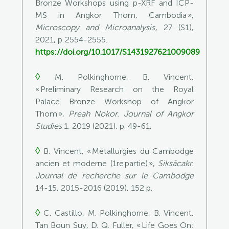
Bronze Workshops using p-XRF and ICP-
MS in Angkor Thom, Cambodia »,
Microscopy and Microanalysis
, 27 (S1),
2021, p. 2554-2555.
https://doi.org/10.1017/S1431927621009089
◊
M. Polkinghorne, B. V
incent
,
« Preliminary Research on the Royal
Palace Bronze Workshop of Angkor
Thom »,
Preah Nokor. Journal of Angkor
Studies
1, 2019 (2021), p. 49-61.
◊
B. Vincent
, « Métallurgies du Cambodge
ancien et moderne (1
re
partie) »,
Siksācakr.
Journal de recherche sur le Cambodge
14-15, 2015-2016 (2019), 152 p.
◊
C. Castillo, M. Polkinghorne, B. Vincent,
Tan Boun Suy, D. Q. Fuller, « Life Goes On: