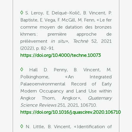
◊
S. Leroy, E. Delqué-Količ, B. Vincent, P.
Baptiste, E. Vega, F. McGill, M. Fenn, « Le fer
comme moyen de datation des bronzes
khmers : première approche de
prélèvement
in situ
»,
Technè
52, 2021
(2022), p. 82-91.
https://doi.org/10.4000/techne.10073
◊
Hall D. Penny, B. Vincent, M.
Polkinghorne, « An Integrated
Palaeoenvironmental Record of Early
Modern Occupancy and Land Use within
Angkor Thom, Angkor »,
Quaternary
Science Reviews
251, 2021, 106710.
https://doi.org/10.1016/j.quascirev.2020.106710
◊
N. Little, B. Vincent, « Identification of