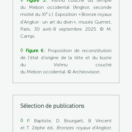
Figure 5
:
Vishnu couché du temple
du Mebon occidental
(Angkor, seconde
e
moitié du XI
s.)
.
Exposition « Bronze royaux
d’Angkor : un art du divin », musée Guimet,
Paris, 30 avril-8 septembre 2025
. © M.
Campi.
◊
Figure 6
:
Proposition de reconstitution
de l’état d’origine de la tête et du buste
du
Vishnu couché
du Mebon occidental.
©
Archéovision
.
Sélection de publications
◊
P. Baptiste,
D.
Bourgarit,
B.
Vincent
et T. Z
é
phir éd.,
Bronzes royaux d’Angkor,