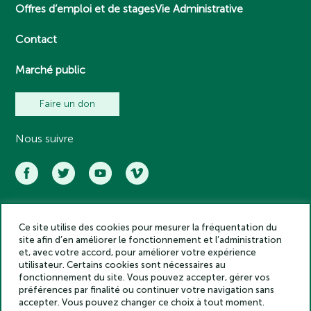
Offres d’emploi et de stages
Vie Administrative
Contact
Marché public
Faire un don
Nous suivre
Ce site utilise des cookies pour mesurer la fréquentation du
Académie des inscriptions et belles lettres – Tous droits réservés
site afin d’en améliorer le fonctionnement et l’administration
2025
et, avec votre accord, pour améliorer votre expérience
Politique de confidentialité
utilisateur. Certains cookies sont nécessaires au
Mentions légales
fonctionnement du site. Vous pouvez accepter, gérer vos
préférences par finalité ou continuer votre navigation sans
Crédits
accepter. Vous pouvez changer ce choix à tout moment.
Gestion des cookies