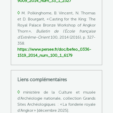
9009_2014_num_33_1_2327
◊
M. Polkinghorne, B. Vincent, N. Thomas
et D. Bourgarit, « Casting for the King: The
Royal Palace Bronze Workshop of Angkor
Thom »,
Bulletin de l’École française
d’Extrême-Orient
100, 2014 (2016), p. 327-
358.
https://www.persee.fr/doc/befeo_0336-
1519_2014_num_100_1_6179
Liens complémentaires
◊
ministère de la Culture et musée
d’Archéologie nationale,
collection Grands
Sites Archéologiques : « La fonderie royale
d’Angkor »
[décembre 2025].