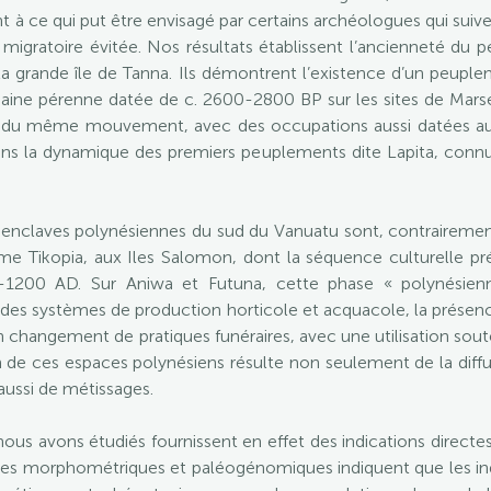
t à ce qui put être envisagé par certains archéologues qui suive
migratoire évitée. Nos résultats établissent l’ancienneté du
 la grande île de Tanna. Ils démontrent l’existence d’un peupl
maine pérenne datée de c. 2600-2800 BP sur les sites de Marse
nt du même mouvement, avec des occupations aussi datées 
dans la dynamique des premiers peuplements dite Lapita, connu
s enclaves polynésiennes du sud du Vanuatu sont, contrairemen
 Tikopia, aux Iles Salomon, dont la séquence culturelle prés
-1200 AD. Sur Aniwa et Futuna, cette phase « polynésienn
 des systèmes de production horticole et acquacole, la prése
changement de pratiques funéraires, avec une utilisation soute
e ces espaces polynésiens résulte non seulement de la diffus
aussi de métissages.
nous avons étudiés fournissent en effet des indications direct
lyses morphométriques et paléogénomiques indiquent que les in