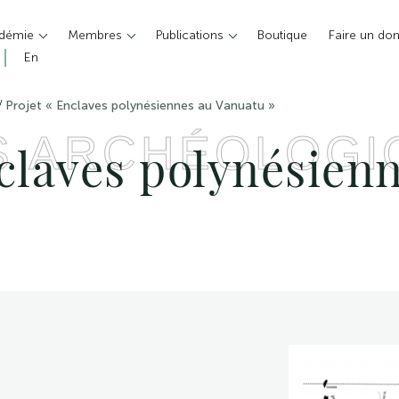
adémie
Membres
Publications
Boutique
Faire un do
En
/
Projet « Enclaves polynésiennes au Vanuatu »
S ARCHÉOLOGI
nclaves polynésien