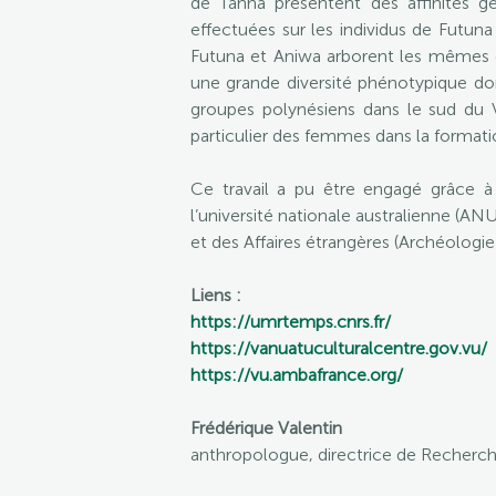
de Tanna présentent des affinités 
effectuées sur les individus de Futun
Futuna et Aniwa arborent les mêmes car
une grande diversité phénotypique do
groupes polynésiens dans le sud du Va
particulier des femmes dans la format
Ce travail a pu être engagé grâce à
l’université nationale australienne (ANU
et des Affaires étrangères (Archéologi
Liens :
https://umrtemps.cnrs.fr/
https://vanuatuculturalcentre.gov.vu/
https://vu.ambafrance.org/
Frédérique Valentin
anthropologue, directrice de Recherc