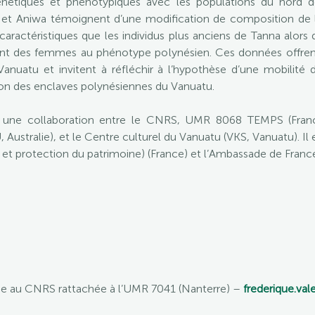
génétiques et phénotypiques avec les populations du nord 
a et Aniwa témoignent d’une modification de composition de l
actéristiques que les individus plus anciens de Tanna alors q
nt des femmes au phénotype polynésien. Ces données offrent
nuatu et invitent à réfléchir à l’hypothèse d’une mobilité di
ion des enclaves polynésiennes du Vanuatu.
 une collaboration entre le CNRS, UMR 8068 TEMPS (France),
, Australie), et le Centre culturel du Vanuatu (VKS, Vanuatu). Il
e et protection du patrimoine) (France) et l’Ambassade de Franc
he au CNRS rattachée à l’UMR 7041 (Nanterre) –
frederique.val