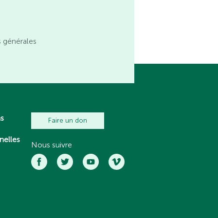
s générales
ns
Faire un don
nelles
Nous suivre