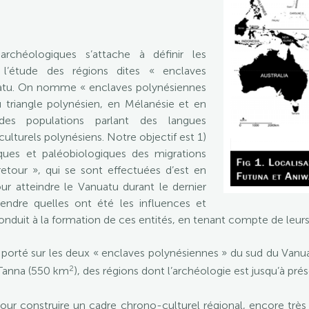
chéologiques s’attache à définir les
 l’étude des régions dites « enclaves
uatu. On nomme « enclaves polynésiennes
du triangle polynésien, en Mélanésie et en
 des populations parlant des langues
culturels polynésiens. Notre objectif est 1)
giques et paléobiologiques des migrations
retour », qui se sont effectuées d’est en
ur atteindre le Vanuatu durant le dernier
endre quelles ont été les influences et
onduit à la formation de ces entités, en tenant compte de leur
porté sur les deux « enclaves polynésiennes » du sud du Vanuat
2
e Tanna (550 km
), des régions dont l’archéologie est jusqu’à pr
our construire un cadre chrono-culturel régional, encore très