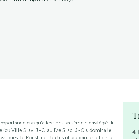
T
’importance puisqu’elles sont un témoin privilégié du
(du VIIIe S. av. J.-C. au IVe S. ap. J.-C.), domina le
4.
lassiques, le Koush des textes pharaoniques et de la