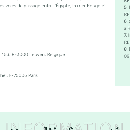
RE
les voies de passage entre l’Égypte, la mer Rouge et
5. 
RE
6. 
à 
7.
RE
8.
153, B-3000 Leuven, Belgique
08
hel, F-75006 Paris
INFORMATION