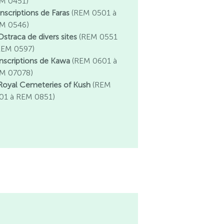
M 0451)
Inscriptions de Faras
(REM 0501 à
M 0546)
Ostraca de divers sites
(REM 0551
REM 0597)
 Inscriptions de Kawa
(REM 0601 à
M 07078)
 Royal Cemeteries of Kush
(REM
01 à REM 0851)