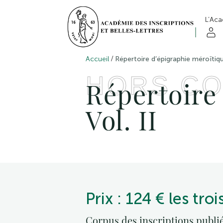
L’Ac
/
Accueil
Répertoire d’épigraphie méroïtiqu
HORS CO
Répertoire
Vol. II
Prix : 124 € les tro
Corpus des inscriptions publi