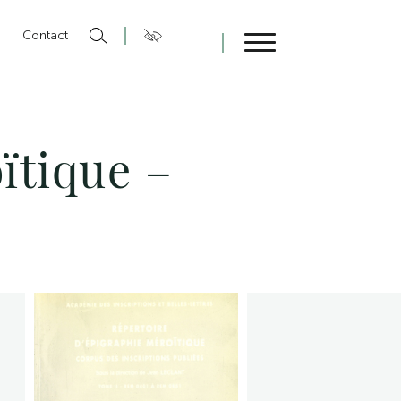
n
Contact
Fermer
ïtique –