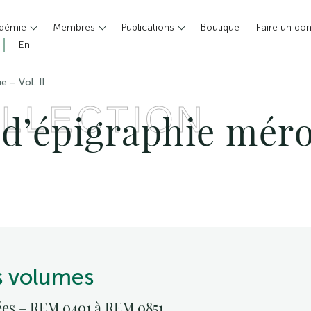
adémie
Membres
Publications
Boutique
Faire un do
En
e – Vol. II
LLECTION
 d’épigraphie méro
is volumes
ées – REM 0401 à REM 0851