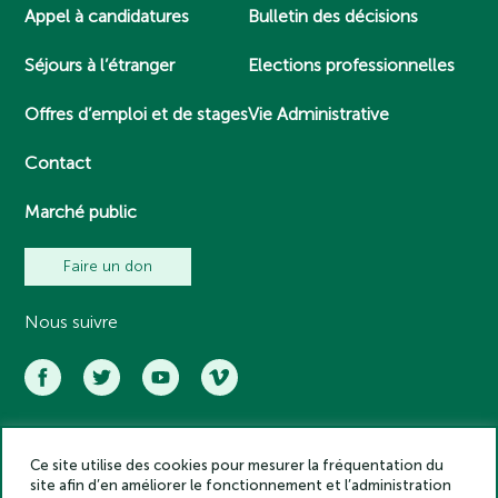
Appel à candidatures
Bulletin des décisions
Séjours à l’étranger
Elections professionnelles
Offres d’emploi et de stages
Vie Administrative
Contact
Marché public
Faire un don
Nous suivre
Ce site utilise des cookies pour mesurer la fréquentation du
Académie des inscriptions et belles lettres – Tous droits réservés
site afin d’en améliorer le fonctionnement et l’administration
2025