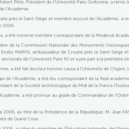
obert Pitte, Président de l’Université Paris-Sorbonne, a remis
de l’Académie.
e près le Saint-Siège et membre associé de l’Académie, a reçu
r 2006.
ie, a été nommé membre correspondant de la Medieval Acade
 de la Commission Nationale des Monuments Historiques p
 Emilio MARIN, ambassadeur de Croatie près le Saint-Siège e
orale de l’Université Paris XII et a pris part à la première réun
 a été fait docteur honoris causa à l’Université de Chypre, le
r de l’Académie, a été élu correspondant de la Real academia de
ant de la Société archéologique du Midi de la France (Toulou
cadémie, a été promue au grade de Commandeur de l’Ordre d
ai 2006, au titre de la Présidence de la République, M. Jean FA
nité de Grand Croix.
i 2006, au titre du ministère de l’Éducation nationale, de l’En