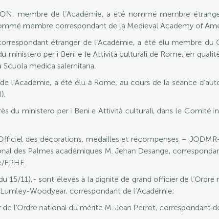
ON, membre de l’Académie, a été nommé membre étranger 
nommé membre correspondant de la Medieval Academy of Ame
respondant étranger de l’Académie, a été élu membre du Con
 ministero per i Beni e le Attività culturali de Rome, en qualit
la Scuola medica salernitana.
de l’Académie, a été élu à Rome, au cours de la séance d’a
).
s du ministero per i Beni e Attività culturali, dans le Comité in
al Officiel des décorations, médailles et récompenses – JODM
nal des Palmes académiques M. Jehan Desange, correspondant 
e/EPHE.
15/11),- sont élevés à la dignité de grand officier de l’Ordr
 Lumley-Woodyear, correspondant de l’Académie;
e l’Ordre national du mérite M. Jean Perrot, correspondant d