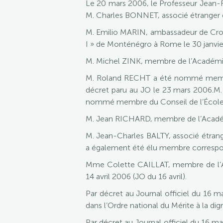
Le 20 mars 2006, le Professeur Jean-R
M. Charles BONNET, associé étranger 
M. Emilio MARIN, ambassadeur de Croati
I » de Monténégro à Rome le 30 janvie
M. Michel ZINK, membre de l’Académ
M. Roland RECHT a été nommé membre
décret paru au JO le 23 mars 2006.M.
nommé membre du Conseil de l’École doct
M. Jean RICHARD, membre de l’Académie,
M. Jean-Charles BALTY, associé étrange
a également été élu membre correspond
Mme Colette CAILLAT, membre de l’A
14 avril 2006 (JO du 16 avril).
Par décret au Journal officiel du 16 m
dans l’Ordre national du Mérite à la dig
Par décret au Journal officiel du 16 ma