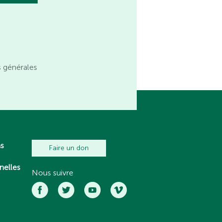
s générales
ns
Faire un don
nelles
Nous suivre