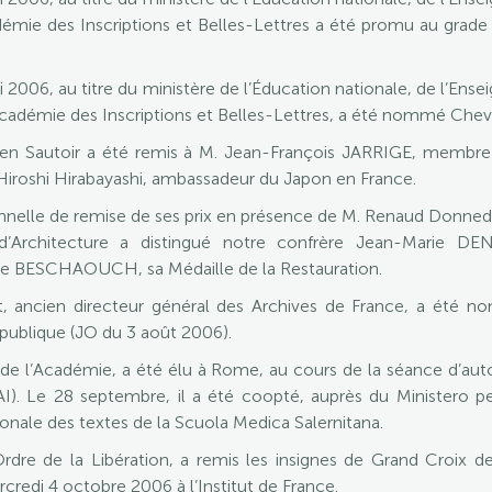
mie des Inscriptions et Belles-Lettres a été promu au grad
i 2006, au titre du ministère de l’Éducation nationale, de l’En
démie des Inscriptions et Belles-Lettres, a été nommé Chevali
r en Sautoir a été remis à M. Jean-François JARRIGE, membre
 Hiroshi Hirabayashi, ambassadeur du Japon en France.
lennelle de remise de ses prix en présence de M. Renaud Donnedi
’Architecture a distingué notre confrère Jean-Marie DEN
ine BESCHAOUCH, sa Médaille de la Restauration.
ut, ancien directeur général des Archives de France, a ét
épublique (JO du 3 août 2006).
de l’Académie, a été élu à Rome, au cours de la séance d’a
). Le 28 septembre, il a été coopté, auprès du Ministero per 
ionale des textes de la Scuola Medica Salernitana.
rdre de la Libération, a remis les insignes de Grand Croix de
redi 4 octobre 2006 à l’Institut de France.