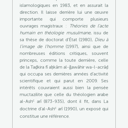
islamologiques en 1983, et en assurait la
direction. Il laisse derrière lui une œuvre
importante qui comporte plusieurs
ouvrages magistraux :
Théories de l’acte
humain en théologie musulmane
, issu de
sa thèse de doctorat d’État (1980),
Dieu à
l’image de l’homme
(1997), ainsi que de
nombreuses éditions critiques, souvent
princeps, comme la toute dernière, celle
de la Taḏkira fī aḥkām al-ǧawāhir wa-l-acrāḍ
qui occupa ses dernières années d’activité
scientifique et qui parut en 2009. Ses
intérêts couvraient aussi bien la pensée
muctazilite que celle du théologien arabe
c
al-Ash
arī (873-935), dont il fit, dans La
c
doctrine d’al-Ash
arī (1990), un exposé qui
constitue une référence.