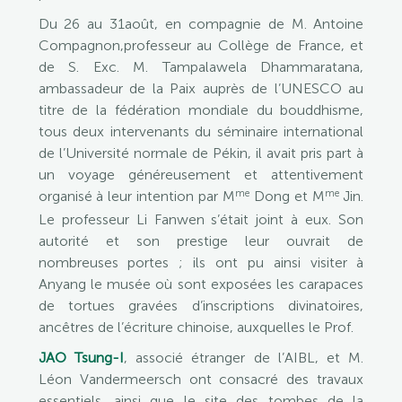
Du 26 au 31août, en compagnie de M. Antoine
Compagnon,professeur au Collège de France, et
de S. Exc. M. Tampalawela Dhammaratana,
ambassadeur de la Paix auprès de l’UNESCO au
titre de la fédération mondiale du bouddhisme,
tous deux intervenants du séminaire international
de l’Université normale de Pékin, il avait pris part à
un voyage généreusement et attentivement
me
me
organisé à leur intention par M
Dong et M
Jin.
Le professeur Li Fanwen s’était joint à eux. Son
autorité et son prestige leur ouvrait de
nombreuses portes ; ils ont pu ainsi visiter à
Anyang le musée où sont exposées les carapaces
de tortues gravées d’inscriptions divinatoires,
ancêtres de l’écriture chinoise, auxquelles le Prof.
JAO Tsung-I
, associé étranger de l’AIBL, et M.
Léon Vandermeersch ont consacré des travaux
essentiels, ainsi que le site des tombes de la