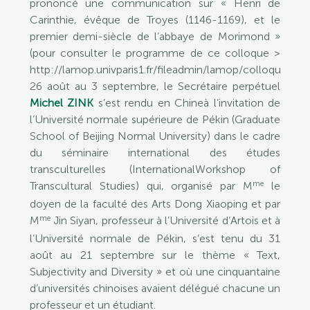
prononcé une communication sur « Henri de
Carinthie, évêque de Troyes (1146-1169), et le
premier demi-siècle de l’abbaye de Morimond »
(pour consulter le programme de ce colloque >
http://lamop.univparis1.fr/fileadmin/lamop/colloque20
26 août au 3 septembre, le Secrétaire perpétuel
Michel ZINK
s’est rendu en Chineà l’invitation de
l’Université normale supérieure de Pékin (Graduate
School of Beijing Normal University) dans le cadre
du séminaire international des études
transculturelles (InternationalWorkshop of
me
Transcultural Studies) qui, organisé par M
le
doyen de la faculté des Arts Dong Xiaoping et par
me
M
Jin Siyan, professeur à l’Université d’Artois et à
l’Université normale de Pékin, s’est tenu du 31
août au 21 septembre sur le thème « Text,
Subjectivity and Diversity » et où une cinquantaine
d’universités chinoises avaient délégué chacune un
professeur et un étudiant.