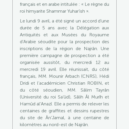
français et en arabe intitulée : « Le règne du
roi himyarite Shammar Yuhar’ish ».
Le lundi 9 avril, a été signé un accord d’une
durée de 5 ans avec la Délégation aux
Antiquités et aux Musées du Royaume
d’Arabie séoudite pour la prospection des
inscriptions de la région de Najrân. Une
première campagne de prospection a été
organisée aussitôt, du mercredi 12 au
mercredi 19 avril. Elle réunissait, du côté
français, MM. Mounir Arbach (CNRS), Hédi
Dridi et l’académicien Christian ROBIN, et
du côté séoudien, MM. Sâlim Tayrân
(Université du roi Sa’ûd), Sâlih Âl Murîh et
Hamûd al’Anazî. Elle a permis de relever les
centaines de graffites et dessins rupestres
du site de Ân’Jamal, à une centaine de
kilomètres au nord-est de Najrân.