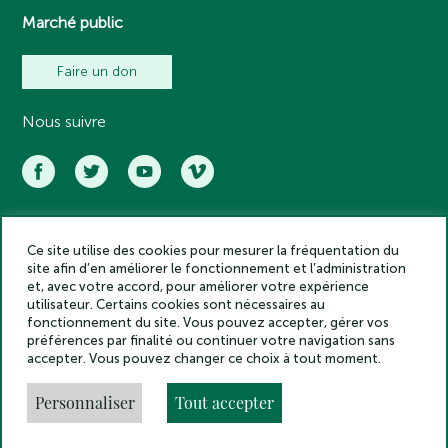
Marché public
Faire un don
Nous suivre
Ce site utilise des cookies pour mesurer la fréquentation du
Académie des inscriptions et belles lettres – Tous droits réservés
site afin d’en améliorer le fonctionnement et l’administration
2025
et, avec votre accord, pour améliorer votre expérience
Politique de confidentialité
utilisateur. Certains cookies sont nécessaires au
Mentions légales
fonctionnement du site. Vous pouvez accepter, gérer vos
préférences par finalité ou continuer votre navigation sans
Crédits
accepter. Vous pouvez changer ce choix à tout moment.
Gestion des cookies
Made by
Personnaliser
Tout accepter