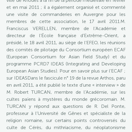
ville de Rhodes à la fin de la période médiévale en février
et en mai 2011 ; il a également organisé et commenté
une visite de commanderies en Auvergne pour les
membres de cette association, le 17 avril 2011.M.
Franciscus VERELLEN, membre de l’Académie et
directeur de l’École française d’Extrême-Orient, a
présidé, le 18 avril 2011, au siège de l’EFEO, les réunions
des comités de pilotage du Consortium européen ECAF
(European Consortium for Asian Field Study) et du
programme PCRD7 IDEAS (Integrating and Developing
European Asian Studies). Pour en savoir plus sur l’ECAF ;
sur IDEASDans le fascicule n° 19 de la revue Arthos, paru
en avril 2011, a été publié le texte d’une « interview » de
M. Robert TURCAN, membre de l’Académie, sur les
cultes païens à mystères du monde grécoromain. M.
TURCAN y répond aux questions de R. Del Ponte,
professeur à l’Université de Gênes et spécialiste de la
religion romaine, sur certains points controversés du
culte de Cérès, du mithriacisme, du néoplatonisme