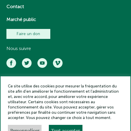
Contact
Marché public
Faire un don
Nous suivre
Ce site utilise des cookies pour mesurer la fréquentation du
Académie des inscriptions et belles lettres – Tous droits réservés
site afin d’en améliorer le fonctionnement et l’administration
2025
et, avec votre accord, pour améliorer votre expérience
Politique de confidentialité
utilisateur. Certains cookies sont nécessaires au
Mentions légales
fonctionnement du site. Vous pouvez accepter, gérer vos
préférences par finalité ou continuer votre navigation sans
Crédits
accepter. Vous pouvez changer ce choix à tout moment.
Gestion des cookies
Made by
Personnaliser
Tout accepter