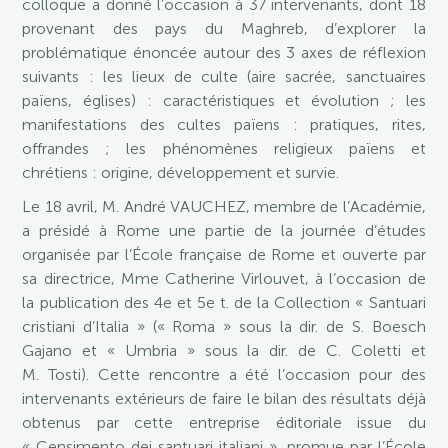
colloque a donné l’occasion à 37 intervenants, dont 18
provenant des pays du Maghreb, d’explorer la
problématique énoncée autour des 3 axes de réflexion
suivants : les lieux de culte (aire sacrée, sanctuaires
païens, églises) : caractéristiques et évolution ; les
manifestations des cultes païens : pratiques, rites,
offrandes ; les phénomènes religieux païens et
chrétiens : origine, développement et survie.
Le 18 avril, M. André VAUCHEZ, membre de l’Académie,
a présidé à Rome une partie de la journée d’études
organisée par l’École française de Rome et ouverte par
sa directrice, Mme Catherine Virlouvet, à l’occasion de
la publication des 4e et 5e t. de la Collection « Santuari
cristiani d’Italia » (« Roma » sous la dir. de S. Boesch
Gajano et « Umbria » sous la dir. de C. Coletti et
M. Tosti). Cette rencontre a été l’occasion pour des
intervenants extérieurs de faire le bilan des résultats déjà
obtenus par cette entreprise éditoriale issue du
« Censimento dei santuari italiani », promue par l’École