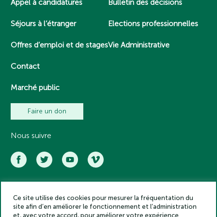
Appel à candidatures
Bulletin des décisions
Séjours à l’étranger
Elections professionnelles
Offres d’emploi et de stages
Vie Administrative
Contact
Marché public
Faire un don
Nous suivre
Ce site utilise des cookies pour mesurer la fréquentation du
Académie des inscriptions et belles lettres – Tous droits réservés
site afin d’en améliorer le fonctionnement et l’administration
2025
et, avec votre accord, pour améliorer votre expérience