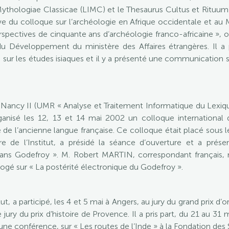
thologiae Classicae (LIMC) et le Thesaurus Cultus et Rituum 
ive du colloque sur l’archéologie en Afrique occidentale et a
spectives de cinquante ans d’archéologie franco-africaine », o
du Développement du ministère des Affaires étrangères. Il a p
sur les études isiaques et il y a présenté une communication su
 Nancy II (UMR « Analyse et Traitement Informatique du Lexique
anisé les 12, 13 et 14 mai 2002 un colloque international 
e de l’ancienne langue française. Ce colloque était placé sous 
de l’Institut, a présidé la séance d’ouverture et a prés
re dans Godefroy ». M. Robert MARTIN, correspondant français
rogé sur « La postérité électronique du Godefroy ».
t, a participé, les 4 et 5 mai à Angers, au jury du grand prix d
le jury du prix d’histoire de Provence. Il a pris part, du 21 au 3
ne conférence, sur « Les routes de l’Inde » à la Fondation des 