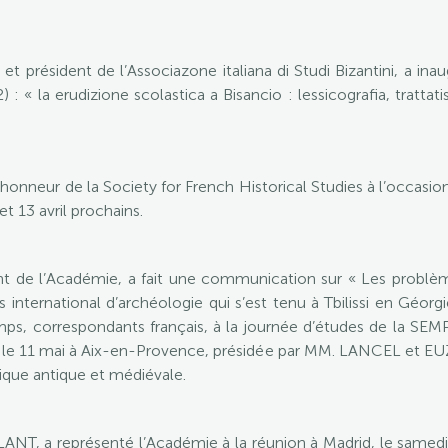
 président de l’Associazone italiana di Studi Bizantini, a inaugu
) : « la erudizione scolastica a Bisancio : lessicografia, trattat
’honneur de la Society for French Historical Studies à l’occasi
t 13 avril prochains.
de l’Académie, a fait une communication sur « Les problèmes 
nternational d’archéologie qui s’est tenu à Tbilissi en Géorgie 
s, correspondants français, à la journée d’études de la SE
l) le 11 mai à Aix-en-Provence, présidée par MM. LANCEL et EU
rique antique et médiévale.
ANT, a représenté l’Académie à la réunion à Madrid, le samedi