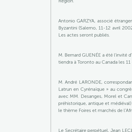
Region.
Antonio GARZYA, associé étranger et
Byzantini (Salerno, 11-12 avril 2002
Les actes seront publiés.
M. Bernard GUENÉE a été l’invité d
tiendra à Toronto au Canada les 11 e
M. André LARONDE, correspondant 
Latrun en Cyrénaïque » au congrès i
avec MM. Desanges, Morel et Camp
préhistorique, antique et médiéva
le thème Foires et marchés de l’Af
Le Secrétaire perpétuel, Jean LECL