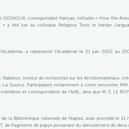
 GIGNOUX, correspondant français, intitulée « How the Ave
ts » a été lue au colloque Religious Texts in Iranian Langua
’Académie, a représenté l’Académie le 21 juin 2002 au 250e
Babelon, Institut de recherches sur les Archéomatériaux, créé 
ns-La Source. Participaient notamment à cette rencontre MM.
 membres et correspondants de l’AIBL, ainsi que M. E. LE R
 la Bibliothèque nationale de Naples, avait procédé le 11 ma
, de fragments de papyri provenant du déroulement de deux r