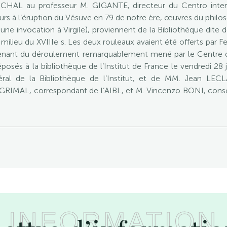
CHAL au professeur M. GIGANTE, directeur du Centro interna
eurs à l’éruption du Vésuve en 79 de notre ère, œuvres du phil
une invocation à Virgile), proviennent de la Bibliothèque dite d
ilieu du XVIIIe s. Les deux rouleaux avaient été offerts par F
enant du déroulement remarquablement mené par le Centre d’
 déposés à la bibliothèque de l’Institut de France le vendredi
l de la Bibliothèque de l’Institut, et de MM. Jean LECLAN
RIMAL, correspondant de l’AIBL, et M. Vincenzo BONI, conser
INFORMATION