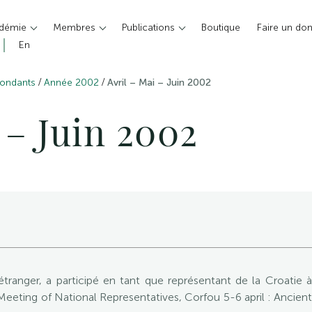
adémie
Membres
Publications
Boutique
Faire un do
En
/
/
pondants
Année 2002
Avril – Mai – Juin 2002
 – Juin 2002
ranger, a participé en tant que représentant de la Croatie à
d Meeting of National Representatives, Corfou 5-6 april : Ancien