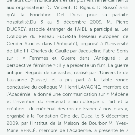
de leurs communications et ses plus vifs remerciements
aux organisateurs (C. Vincent, D. Rigaux, D. Russo) ainsi
qu’à la Fondation Del Duca pour sa parfaite
hospitalité.Du 3 au 5 décembre 2009, M. Pierre
DUCREY, associé étranger de l’AIBL a participé au 1er
Colloque du Réseau EuGeSta (Réseau européen de
Gender Studies dans l’Antiquité), organisé à l’Université
de Lille III-Charles de Gaulle par Jacqueline Fabre-Serris
sur : « Femmes et Guerre dans l’Antiquité : la
perspective féminine » ; il y a présenté un film, La guerre
antique. Regards de cinéastes, réalisé par l’Université de
Lausanne (Suisse), et a pris part à la table ronde
conclusive du colloque.M. Henri LAVAGNE, membre de
l’Académie, a donné une communication sur « Mécène
et l’invention du mécénat » au colloque « L’art et la
création : du mécénat des rois de France à nos jours »,
organisé à la Fondation Cino del Duca, le 5 décembre
2009, par l’Institut de la Maison de Bourbon.M. Yves-
Marie BERCÉ, membre de l’Académie, a présenté le 7