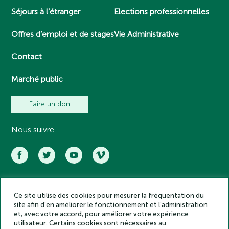
Séjours à l’étranger
Elections professionnelles
Offres d’emploi et de stages
Vie Administrative
Contact
Marché public
Faire un don
Nous suivre
Ce site utilise des cookies pour mesurer la fréquentation du
Académie des inscriptions et belles lettres – Tous droits réservés
site afin d’en améliorer le fonctionnement et l’administration
2025
et, avec votre accord, pour améliorer votre expérience
Politique de confidentialité
utilisateur. Certains cookies sont nécessaires au