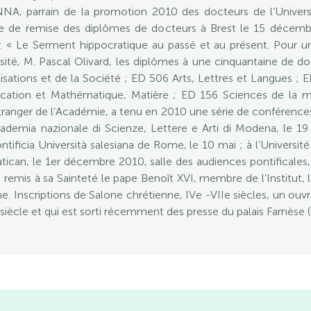
NNA, parrain de la promotion 2010 des docteurs de l’Univer
le de remise des diplômes de docteurs à Brest le 15 décemb
 : « Le Serment hippocratique au passé et au présent. Pour u
rsité, M. Pascal Olivard, les diplômes à une cinquantaine de d
ations et de la Société ; ED 506 Arts, Lettres et Langues ; E
ation et Mathématique, Matière ; ED 156 Sciences de la 
étranger de l’Académie, a tenu en 2010 une série de conférences
emia nazionale di Scienze, Lettere e Arti di Modena, le 19 avri
ificia Università salesiana de Rome, le 10 mai ; à l’Université 
ican, le 1er décembre 2010, salle des audiences pontificales
a remis à sa Sainteté le pape Benoît XVI, membre de l’Institut
. Inscriptions de Salone chrétienne, IVe -VIIe siècles, un ouvr
iècle et qui est sorti récemment des presse du palais Farnèse (