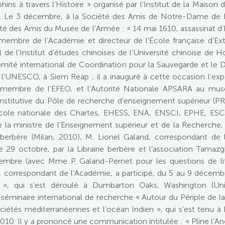
ns à travers l’Histoire » organisé par l’Institut de la Maiso
i ». Le 3 décembre, à la Société des Amis de Notre-Dame de 
té des Amis du Musée de l’Armée : « 14 mai 1610, assassinat d’He
mbre de l’Académie et directeur de l’École française d’Extr
l de l’Institut d’études chinoises de l’Université chinoise 
Comité international de Coordination pour la Sauvegarde et le
e l’UNESCO, à Siem Reap ; il a inauguré à cette occasion l’exp
r, membre de l’EFEO, et l’Autorité Nationale APSARA au mu
onstitutive du Pôle de recherche d’enseignement supérieur (
École nationale des Chartes, EHESS, ENA, ENSCI, EPHE, ESCP
la ministre de l’Enseignement supérieur et de la Recherche, 
 berbère (Milan, 2010), M. Lionel Galand, correspondant de l’
e 29 octobre, par la Librairie berbère et l’association Tamaz
cembre (avec Mme P. Galand-Pernet pour les questions de litt
, correspondant de l’Académie, a participé, du 5 au 9 déce
 », qui s’est déroulé à Dumbarton Oaks, Washington (Uni
u séminaire international de recherche « Autour du Périple de l
és méditerranéennes et l’océan Indien », qui s’est tenu à Ly
10. Il y a prononcé une communication intitulée : « Pline l’A