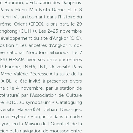
n de Bourbon, « Éducation des Dauphins.
Paris « Henri IV à NotreDame. Et le 8
nri IV : un tournant dans l’histoire du
ême-Orient (EFEO), a pris part, le 29
de Hongkong (CUHK). Les 2425 novembre
 Développement du site d’Angkor (CIC),
osition « Les ancêtres d’Angkor », co-
sée national Norodom Sihanouk. Le 7
PRES) HESAM avec ses onze partenaires
 Europe, INHA, INP, Université Paris
Mme Valérie Pécresse.A la suite de la
AIBL, a été invité à présenter divers
gha ; le 4 novembre, par la station de
érature) par l’Association de Culture
mbre 2010, au symposium « Cataloguing
versité Harvard).M. Jehan Desanges,
a mer Érythrée » organisé dans le cadre
on, en la Maison de l’Orient et de la
ncien et la navigation de mousson entre