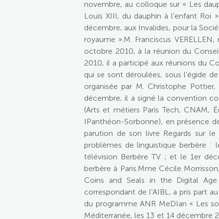
novembre, au colloque sur « Les dauphi
Louis XIII, du dauphin à l’enfant Ro
décembre, aux Invalides, pour la Socié
royaume ».M. Franciscus VERELLEN, me
octobre 2010, à la réunion du Consei
2010, il a participé aux réunions du 
qui se sont déroulées, sous l’égide d
organisée par M. Christophe Pottie
décembre, il a signé la convention c
(Arts et métiers Paris Tech, CNAM, 
IPanthéon-Sorbonne), en présence de 
parution de son livre Regards sur le
problèmes de linguistique berbère : l
télévision Berbère TV ; et le 1er dé
berbère à Paris.Mme Cécile Morrisson
Coins and Seals in the Digital Age
correspondant de l’AIBL, a pris part a
du programme ANR MeDIan « Les sociét
Méditerranée, les 13 et 14 décembre 20