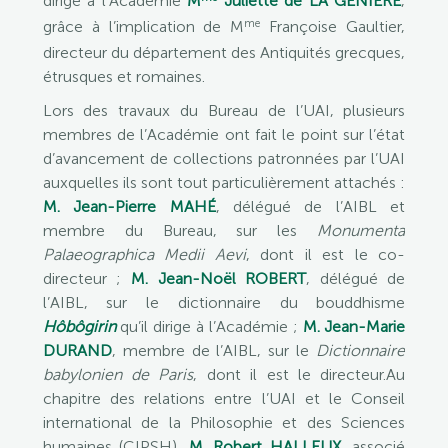
dirige à l’Académie
M
Juliette de LA GENIÈRE
,
me
grâce à l’implication de M
Françoise Gaultier,
directeur du département des Antiquités grecques,
étrusques et romaines.
Lors des travaux du Bureau de l’UAI, plusieurs
membres de l’Académie ont fait le point sur l’état
d’avancement de collections patronnées par l’UAI
auxquelles ils sont tout particulièrement attachés :
M. Jean-Pierre MAHÉ
, délégué de l’AIBL et
membre du Bureau, sur les
Monumenta
Palaeographica Medii Aevi
, dont il est le co-
directeur ;
M. Jean-Noël ROBERT
, délégué de
l’AIBL, sur le dictionnaire du bouddhisme
Hôbôgirin
qu’il dirige à l’Académie ;
M. Jean-Marie
DURAND
, membre de l’AIBL, sur le
Dictionnaire
babylonien de Paris
, dont il est le directeur.Au
chapitre des relations entre l’UAI et le Conseil
international de la Philosophie et des Sciences
humaines (CIPSH),
M. Robert HALLEUX
, associé