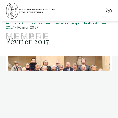
/
/
Accueil
Activités des membres et correspondants
Année
/
2017
Février 2017
MEMBRE
Février 2017
M.
Agostino
PARAVICINI
BAGLIANI
,
associé