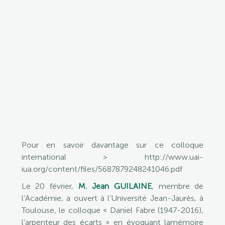
l’AIBL
(«
Longévité
et
immortalités
animales
dans
les
bestiaires
médiévaux
»).
Pour en savoir davantage sur ce colloque
international > http://www.uai-
iua.org/content/files/5687879248241046.pdf
Le 20 février,
M. Jean GUILAINE
, membre de
l’Académie, a ouvert à l’Université Jean-Jaurès, à
Toulouse, le colloque « Daniel Fabre (1947-2016),
l’arpenteur des écarts » en évoquant lamémoire