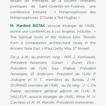
devant les membres de la société Itinéraires
poétiques de Saint-Quentin-en-Yvelines, une
conférence intitulée : « Métamorphoses des
Métamorphoses. D’Ovide à Ted Hughes ».
M. Manfred BIETAK
, associé étranger de l’AIBL,
donné une conférences à Los Angeles, intitulée : «
The Spiritual roots of the Hyksos-Elite: Results
from a comparative architectural study in the
er
Ancient Near East » (Paul Getty Villa, 1
février).
De g. à dr., au premier rang : MM. J. Kozłowski,
Président honoraire, Guitart i Duran, Vice-
Président de l’UAI, Saul Shaked, Président
honoraire, Ø. Andersen, Président de l’UAI, P.
Jodogne et Yi T., membres du Bureau, J.-M.
DURAND, membre de l’AIBL ; au 2e rang : J.-L. De
Paepe, secrétaire général adjoint de l’UAI, R.
HALLEUX, associé étranger de l’AIBL, Mme M. H.
Caviness et M. M. Maroth, Présidents honoraires ;