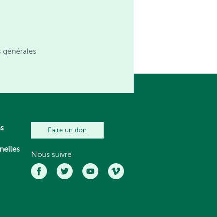
s générales
ns
Faire un don
nelles
Nous suivre