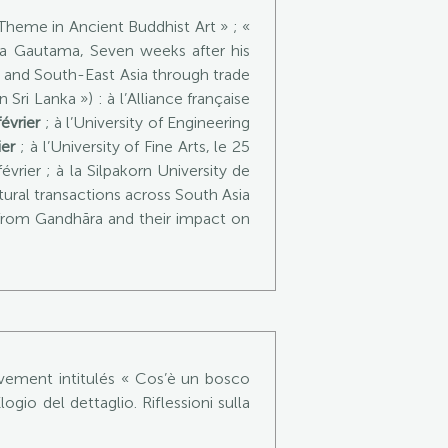
Theme in Ancient Buddhist Art » ; «
tva Gautama, Seven weeks after his
h and South-East Asia through trade
ri Lanka ») : à l’Alliance française
février
; à l’University of Engineering
ier
; à l’University of Fine Arts, le 25
évrier ; à la Silpakorn University de
ltural transactions across South Asia
 from Gandhāra and their impact on
vement intitulés « Cos’è un bosco
ogio del dettaglio. Riflessioni sulla