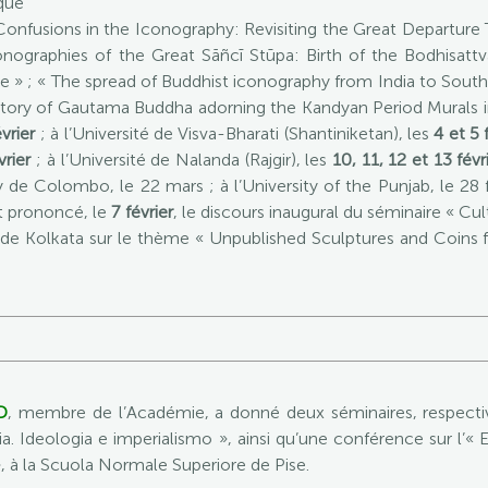
ique
 Confusions in the Iconography: Revisiting the Great Departure 
onographies of the Great Sāñcī Stūpa: Birth of the Bodhisat
 » ; « The spread of Buddhist iconography from India to Sout
Story of Gautama Buddha adorning the Kandyan Period Murals in S
vrier
; à l’Université de Visva-Bharati (Shantiniketan), les
4 et 5 
vrier
; à l’Université de Nalanda (Rajgir), les
10, 11, 12 et 13 févr
ty de Colombo, le 22 mars ; à l’University of the Punjab, le 28 f
nt prononcé, le
7 février
, le discours inaugural du séminaire « Cu
ty de Kolkata sur le thème « Unpublished Sculptures and Coins
D
, membre de l’Académie, a donné deux séminaires, respecti
. Ideologia e imperialismo », ainsi qu’une conférence sur l’« El
 », à la Scuola Normale Superiore de Pise.