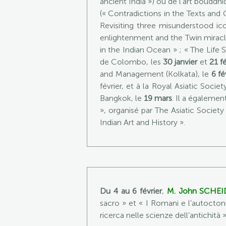
ancient India ») ou de l’art bouddh
(« Contradictions in the Texts and
Revisiting three misunderstood ic
enlightenment and the Twin miracle
in the Indian Ocean » ; « The Life 
de Colombo, les
30 janvier
et
21 fé
and Management (Kolkata), le
6 fé
février, et à la Royal Asiatic Socie
Bangkok, le
19 mars
. Il a égaleme
», organisé par The Asiatic Socie
Indian Art and History ».
Du 4 au 6 février
,
M. John SCHEI
sacro » et « I Romani e l’autoctonia
ricerca nelle scienze dell’antichità