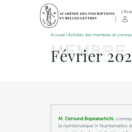
L’Ac
/
Accueil
Activités des membres et corres
MEMBRE
Février 202
M. Osmund Bopearachchi
, corres
la numismatique (« Numismatics as