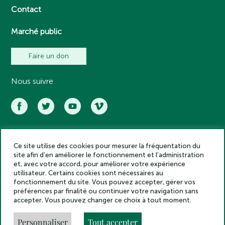
Contact
Marché public
Faire un don
Nous suivre
Ce site utilise des cookies pour mesurer la fréquentation du
Académie des inscriptions et belles lettres – Tous droits réservés
site afin d’en améliorer le fonctionnement et l’administration
2025
et, avec votre accord, pour améliorer votre expérience
Politique de confidentialité
utilisateur. Certains cookies sont nécessaires au
Mentions légales
fonctionnement du site. Vous pouvez accepter, gérer vos
préférences par finalité ou continuer votre navigation sans
Crédits
accepter. Vous pouvez changer ce choix à tout moment.
Gestion des cookies
Made by
Personnaliser
Tout accepter