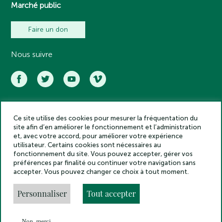
Marché public
Faire un don
Nous suivre
Ce site utilise des cookies pour mesurer la fréquentation du
Académie des inscriptions et belles lettres – Tous droits réservés
site afin d’en améliorer le fonctionnement et l’administration
2025
et, avec votre accord, pour améliorer votre expérience
Politique de confidentialité
utilisateur. Certains cookies sont nécessaires au
Mentions légales
fonctionnement du site. Vous pouvez accepter, gérer vos
préférences par finalité ou continuer votre navigation sans
Crédits
accepter. Vous pouvez changer ce choix à tout moment.
Gestion des cookies
Made by
Personnaliser
Tout accepter
Non, merci