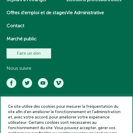
Offres d’emploi et de stages
Vie Administrative
Contact
Marché public
Faire un don
Nous suivre
Ce site utilise des cookies pour mesurer la fréquentation du
Académie des inscriptions et belles lettres – Tous droits réservés
site afin d’en améliorer le fonctionnement et l’administration
2025
et, avec votre accord, pour améliorer votre expérience
Politique de confidentialité
utilisateur. Certains cookies sont nécessaires au
Mentions légales
fonctionnement du site. Vous pouvez accepter, gérer vos