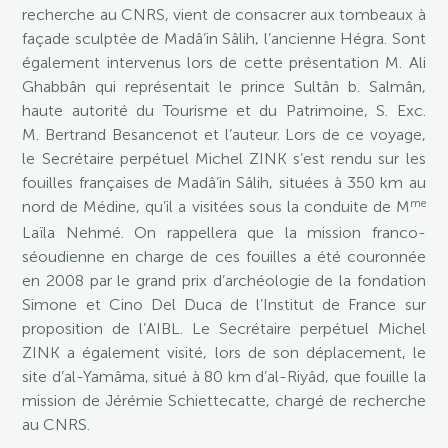
recherche au CNRS, vient de consacrer aux tombeaux à
façade sculptée de Madâ’in Sâlih, l’ancienne Hégra. Sont
également intervenus lors de cette présentation M. Ali
Ghabbân qui représentait le prince Sultân b. Salmân,
haute autorité du Tourisme et du Patrimoine, S. Exc.
M. Bertrand Besancenot et l’auteur. Lors de ce voyage,
le Secrétaire perpétuel Michel ZINK s’est rendu sur les
fouilles françaises de Madâ’in Sâlih, situées à 350 km au
me
nord de Médine, qu’il a visitées sous la conduite de M
Laïla Nehmé. On rappellera que la mission franco-
séoudienne en charge de ces fouilles a été couronnée
en 2008 par le grand prix d’archéologie de la fondation
Simone et Cino Del Duca de l’Institut de France sur
proposition de l’AIBL. Le Secrétaire perpétuel Michel
ZINK a également visité, lors de son déplacement, le
site d’al-Yamâma, situé à 80 km d’al-Riyâd, que fouille la
mission de Jérémie Schiettecatte, chargé de recherche
au CNRS.