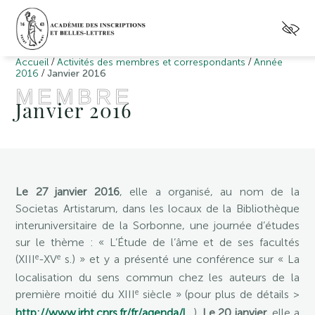
/
/
Accueil
Activités des membres et correspondants
Année
/
2016
Janvier 2016
MEMBRE
Janvier 2016
Le 27 janvier 2016
, elle a organisé, au nom de la
Societas Artistarum, dans les locaux de la Bibliothèque
interuniversitaire de la Sorbonne, une journée d’études
sur le thème : « L’Étude de l’âme et de ses facultés
e
e
(XIII
-XV
s.) » et y a présenté une conférence sur « La
localisation du sens commun chez les auteurs de la
e
première moitié du XIII
siècle » (pour plus de détails >
http://www.irht.cnrs.fr/fr/agenda/l…
).
Le 20 janvier
, elle a