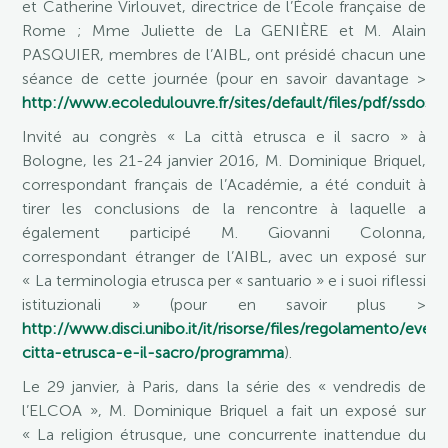
et Catherine Virlouvet, directrice de l’École française de
Rome ; Mme Juliette de La GENIÈRE et M. Alain
PASQUIER, membres de l’AIBL, ont présidé chacun une
séance de cette journée (pour en savoir davantage >
http://www.ecoledulouvre.fr/sites/default/files/pdf/ssdossie
Invité au congrès « La città etrusca e il sacro » à
Bologne, les 21-24 janvier 2016, M. Dominique Briquel,
correspondant français de l’Académie, a été conduit à
tirer les conclusions de la rencontre à laquelle a
également participé M. Giovanni Colonna,
correspondant étranger de l’AIBL, avec un exposé sur
« La terminologia etrusca per « santuario » e i suoi riflessi
istituzionali » (pour en savoir plus >
http://www.disci.unibo.it/it/risorse/files/regolamento/eventi
citta-etrusca-e-il-sacro/programma
).
Le 29 janvier, à Paris, dans la série des « vendredis de
l’ELCOA », M. Dominique Briquel a fait un exposé sur
« La religion étrusque, une concurrente inattendue du