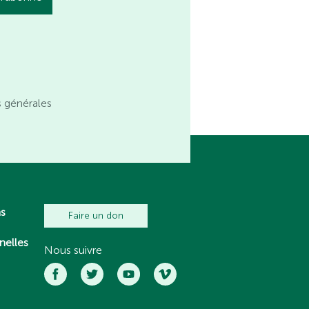
s générales
ns
Faire un don
nelles
Nous suivre