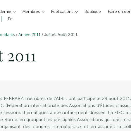
adémie
Membres
Publications
Boutique
Faire un do
En
/
/
pondants
Année 2011
Juillet-Août 2011
t 2011
ERRARY, membres de l’AIBL, ont participé le 29 août 2011, à
EC (Fédération internationale des Associations d’Études class
 de sessions thématiques a été notamment dressée. La FIEC a po
t de Rome, en groupant les principales Associations qui, dans 
rganisant des congrès internationaux et en assurant la coll