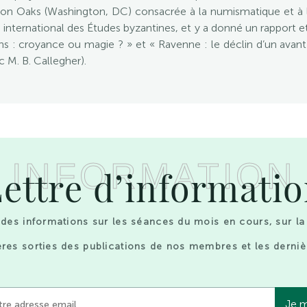
on Oaks (Washington, DC) consacrée à la numismatique et à la s
ès international des Études byzantines, et y a donné un rappor
ns : croyance ou magie ? » et « Ravenne : le déclin d’un avan
 M. B. Callegher).
INFORMATION
ettre d’informati
des informations sur les séances du mois en cours, sur la
res sorties des publications de nos membres et les derniè