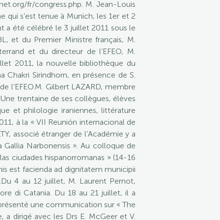
cnet.org/fr/congress.php. M. Jean-Louis
 qui s’est tenue à Munich, les 1er et 2
a été célébré le 3 juillet 2011 sous le
 et du Premier Ministre français, M.
terrand et du directeur de l’EFEO, M.
let 2011, la nouvelle bibliothèque du
a Chakri Sirindhorn, en présence de S.
r de l’EFEO.M. Gilbert LAZARD, membre
. Une trentaine de ses collègues, élèves
 et philologie iraniennes, littérature
 2011, à la « VII Reunión internacional de
Y, associé étranger de l’Académie y a
a Gallia Narbonensis ». Au colloque de
n las ciudades hispanorromanas » (14-16
is est facienda ad dignitatem municipii
.Du 4 au 12 juillet, M. Laurent Pernot,
e di Catania. Du 18 au 21 juillet, il a
et présenté une communication sur « The
 a dirigé avec les Drs E. McGeer et V.