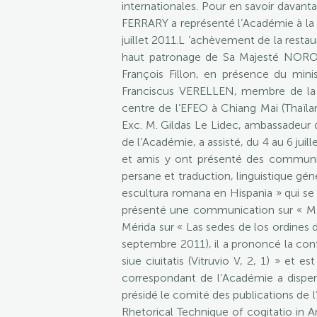
internationales. Pour en savoir davant
FERRARY a représenté l’Académie à la r
juillet 2011.L ’achèvement de la resta
haut patronage de Sa Majesté NORODO
François Fillon, en présence du mini
Franciscus VERELLEN, membre de la dé
centre de l’EFEO à Chiang Mai (Thaïla
Exc. M. Gildas Le Lidec, ambassadeur
de l’Académie, a assisté, du 4 au 6 jui
et amis y ont présenté des communicat
persane et traduction, linguistique génér
escultura romana en Hispania » qui s
présenté une communication sur « Mart
Mérida sur « Las sedes de los ordines 
septembre 2011), il a prononcé la conf
siue ciuitatis (Vitruvio V, 2, 1) » et
correspondant de l’Académie a dispensé
présidé le comité des publications de 
Rhetorical Technique of cogitatio in 