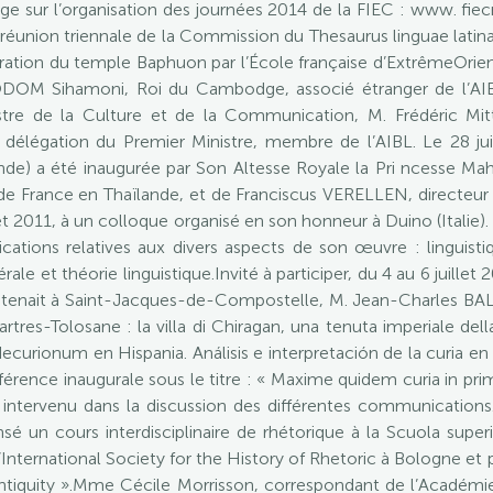
age sur l’organisation des journées 2014 de la FIEC : www. fie
éunion triennale de la Commission du Thesaurus linguae latinae
uration du temple Baphuon par l’École française d’ExtrêmeOrient 
M Sihamoni, Roi du Cambodge, associé étranger de l’AIBL,
stre de la Culture et de la Communication, M. Frédéric Mit
légation du Premier Ministre, membre de l’AIBL. Le 28 juil
nde) a été inaugurée par Son Altesse Royale la Pri ncesse Mah
 de France en Thaïlande, et de Franciscus VERELLEN, directeu
llet 2011, à un colloque organisé en son honneur à Duino (Italie)
ions relatives aux divers aspects de son œuvre : linguistique
ale et théorie linguistique.Invité à participer, du 4 au 6 juillet
e tenait à Saint-Jacques-de-Compostelle, M. Jean-Charles BALT
res-Tolosane : la villa di Chiragan, una tenuta imperiale dell
decurionum en Hispania. Análisis e interpretación de la curia e
érence inaugurale sous le titre : « Maxime quidem curia in prim
 est intervenu dans la discussion des différentes communications
 un cours interdisciplinaire de rhétorique à la Scuola superior
l’International Society for the History of Rhetoric à Bologne 
Antiquity ».Mme Cécile Morrisson, correspondant de l’Académie,