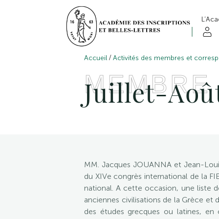
L’Ac
/
Accueil
Activités des membres et corres
MEMBRE
Juillet-Aoû
MM. Jacques JOUANNA et Jean-Louis F
du XIVe congrès international de la FI
national. A cette occasion, une liste
anciennes civilisations de la Grèce e
des études grecques ou latines, en o