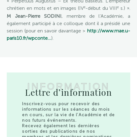
« Perpetuus Augustus – Ek theou basileus. L’empereur
e
e
chrétien en mots et en images (IV
-début du VIII
s.) ».
M Jean-Pierre SODINI
, membre de l’Académie, a
également participé à ce colloque dont il a présidé une
session (pour en savoir davantage >
http://www.mae.u-
paris10.fr/wpconte…
).
INFORMATION
Lettre d’information
Inscrivez-vous pour recevoir des
informations sur les séances du mois
en cours, sur la vie de l’Académie et de
nos futurs événements.
Recevez également les dernières
sorties des publications de nos
membres et les dernières nominations.