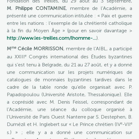
Fondation des Treilles, du 29 août au 3 septembre,
M. Philippe CONTAMINE
, membre de l’Académie, a
présenté une communication intitulée : « Paix et guerre
entre les nations : l’exemple de la chrétienté catholique
à la fin du Moyen Âge » (pour en savoir davantage >
http://www.les-treilles.com/lhomme-…
).
me
M
Cécile MORRISSON
, membre de l’AIBL, a participé
e
au XXIII
Congrès international des Études byzantines
qui s’est tenu à Belgrade, du 21 au 27 août, et y a donné
une communication sur les projets numériques de
catalogues de monnaies byzantines tardives dans le
cadre de la table ronde qu’elle organisait avec P.
Papadopoulou (Université Aristote, Thessalonique). Elle
a coprésidé avec M. Denis Feissel, correspondant de
l’Académie, une séance du colloque organisé à
l’Université de Paris Ouest Nanterre par S. Destephen, B.
e
e
Dumézil et H. Inglebert sur « Le Prince chrétien (IV
-VII
s.) » ; elle y a a donné une communication sur