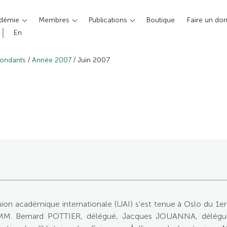
adémie
Membres
Publications
Boutique
Faire un do
En
/
/
pondants
Année 2007
Juin 2007
ion académique internationale (UAI) s’est tenue à Oslo du 1er
: MM. Bernard POTTIER, délégué, Jacques JOUANNA, délég