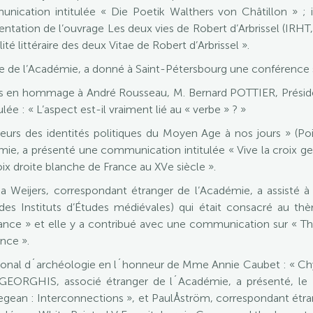
nication intitulée « Die Poetik Walthers von Châtillon » ; il
entation de l’ouvrage Les deux vies de Robert d’Arbrissel (IRHT,
alité littéraire des deux Vitae de Robert d’Arbrissel ».
e de l’Académie, a donné à Saint-Pétersbourg une conférence
es en hommage à André Rousseau, M. Bernard POTTIER, Préside
e : « L’aspect est-il vraiment lié au « verbe » ? »
urs des identités politiques du Moyen Age à nos jours » (Poit
 a présenté une communication intitulée « Vive la croix gen
roix droite blanche de France au XVe siècle ».
 Weijers, correspondant étranger de l’Académie, a assisté à
des Instituts d’Études médiévales) qui était consacré au th
nce » et elle y a contribué avec une communication sur « T
nce ».
ional d´archéologie en l´honneur de Mme Annie Caubet : « Chy
RAGEORGHIS, associé étranger de l´Académie, a présenté, le
Aegean : Interconnections », et PaulÅström, correspondant étr