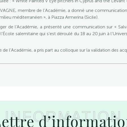
lée : « White Painted V Eye pitchers in Cyprus and the Levant 
 LAVAGNE, membre de l’Académie, a donné une communication au
lieu méditerranéen », à Piazza Armerina (Sicile).
er de l’Académie, a présenté une communication sur « Salvato
 l’École salernitaine qui s’est déroulé du 18 au 20 juin à l’Univer
de l’Académie, a pris part au colloque sur la validation des acq
INFORMATION
ettre d’informati