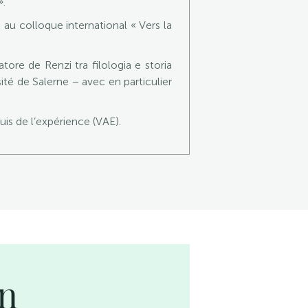
».
 colloque international « Vers la
re de Renzi tra filologia e storia
sité de Salerne − avec en particulier
uis de l’expérience (VAE).
on