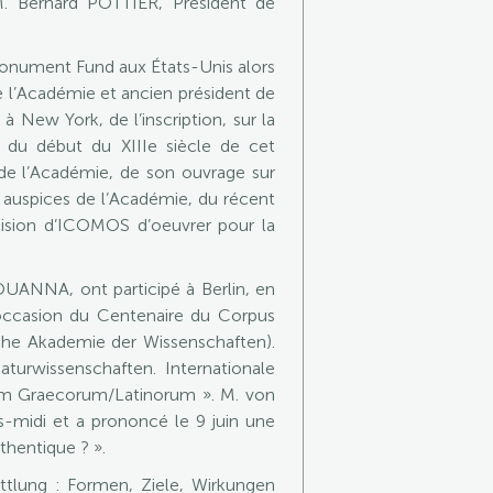
 M. Bernard POTTIER, Président de
Monument Fund aux États-Unis alors
e l’Académie et ancien président de
à New York, de l’inscription, sur la
 du début du XIIIe siècle de cet
es de l’Académie, de son ouvrage sur
s auspices de l’Académie, du récent
écision d’ICOMOS d’oeuvrer pour la
ANNA, ont participé à Berlin, en
l’occasion du Centenaire du Corpus
che Akademie der Wissenschaften).
turwissenschaften. Internationale
um Graecorum/Latinorum ». M. von
-midi et a prononcé le 9 juin une
uthentique ? ».
ittlung : Formen, Ziele, Wirkungen