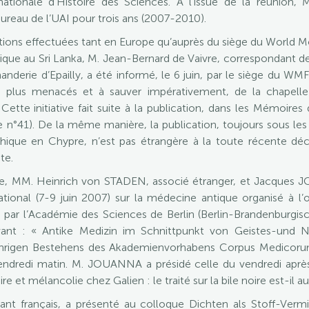
nationale d’Histoire des Sciences. À l’issue de la réunion,
reau de l’UAI pour trois ans (2007-2010).
ntions effectuées tant en Europe qu’auprès du siège du World 
atique au Sri Lanka, M. Jean-Bernard de Vaivre, correspondant d
derie d’Epailly, a été informé, le 6 juin, par le siège du WMF 
es plus menacés et à sauver impérativement, de la chapelle
 Cette initiative fait suite à la publication, dans les Mémoir
re n°41). De la même manière, la publication, toujours sous le
othique en Chypre, n’est pas étrangère à la toute récente d
te.
 MM. Heinrich von STADEN, associé étranger, et Jacques JOU
rnational (7-9 juin 2007) sur la médecine antique organisé à 
r l’Académie des Sciences de Berlin (Berlin-Brandenburgis
ivant : « Antike Medizin im Schnittpunkt von Geistes-und Na
ährigen Bestehens des Akademienvorhabens Corpus Medicor
ndredi matin. M. JOUANNA a présidé celle du vendredi après
e et mélancolie chez Galien : le traité sur la bile noire est-il a
dant français, a présenté au colloque Dichten als Stoff-Verm