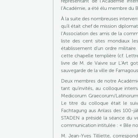
représentant de l’Académie inter
l’Académie, a été élu membre du Bu
À la suite des nombreuses interve
qu’il était chef de mission diplom
l’Association des amis de la comman
liste des cent sites mondiaux l
établissement d’un ordre militaire.
cette chapelle templière (cf. Lett
livre de M. de Vaivre sur L’Art g
sauvegarde de la ville de Famagous
Deux membres de notre Académie,
tant qu’invités, au colloque inte
Medicorum Graecorum/Latinorum pa
Le titre du colloque était le su
Fachtagung aus Anlass des 100-j
STADEN a présidé la séance du ve
communication intitulée : « Bile noir
M. Jean-Yves Tilliette, correspon