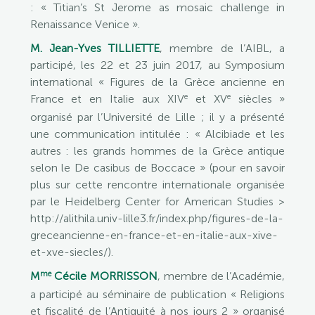
: « Titian’s St Jerome as mosaic challenge in
Renaissance Venice ».
M. Jean-Yves TILLIETTE
, membre de l’AIBL, a
participé, les 22 et 23 juin 2017, au Symposium
international « Figures de la Grèce ancienne en
e
e
France et en Italie aux XIV
et XV
siècles »
organisé par l’Université de Lille ; il y a présenté
une communication intitulée : « Alcibiade et les
autres : les grands hommes de la Grèce antique
selon le De casibus de Boccace » (pour en savoir
plus sur cette rencontre internationale organisée
par le Heidelberg Center for American Studies >
http://alithila.univ-lille3.fr/index.php/figures-de-la-
greceancienne-en-france-et-en-italie-aux-xive-
et-xve-siecles/).
me
M
Cécile MORRISSON
, membre de l’Académie,
a participé au séminaire de publication « Religions
et fiscalité de l’Antiquité à nos jours 2 » organisé