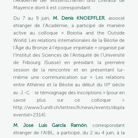
l’Akademie der Wissenschaften und Literatur de
Mayence dont il est correspondant.
Du 7 au 9 juin,
M. Denis KNOEPFLER
, associé
étranger de l’Académie, a participé de manière
active au colloque « Boiotia and the Outside
World. Les relations internationales de la Béotie de
l’Âge du Bronze à l’époque impériale » organisé par
l’Institut des Sciences de l’Antiquité de l’Université
de Fribourg (Suisse) en présidant la première
session de la rencontre et en présentant lui-
même une communication sur « Les relations
e
entre Athènes et la Béotie au début du III
siècle
av. J.-C. : le témoignage des inscriptions » (pour en
savoir plus sur ce colloque >
http://www3.unifr.ch/lettres/fr/news/events/display.htm
eventid=2314).
M. Jose Luis García Ramón
, correspondant
étranger de l’AIBL, a participé, du 2 au 4 juin, à la