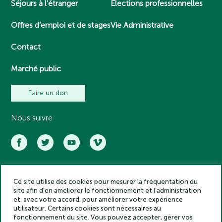
Séjours à l’étranger
Elections professionnelles
Offres d’emploi et de stages
Vie Administrative
Contact
Marché public
Faire un don
Nous suivre
Ce site utilise des cookies pour mesurer la fréquentation du
Académie des inscriptions et belles lettres – Tous droits réservés
site afin d’en améliorer le fonctionnement et l’administration
2025
et, avec votre accord, pour améliorer votre expérience
Politique de confidentialité
utilisateur. Certains cookies sont nécessaires au
Mentions légales
fonctionnement du site. Vous pouvez accepter, gérer vos