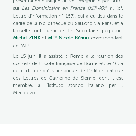
présentation publique du volume[publié par l’AIBL
e
e
sur
Les Dominicains en France (XIII
-XX
s.)
(cf.
Lettre d’information n° 157), qui a eu lieu dans le
cadre de la bibliothèque du Saulchoir, à Paris, et à
laquelle ont participé le Secrétaire perpétuel
me
Michel ZINK
et
M
Nicole Bériou
, correspondant
de l’AIBL.
Le 15 juin, il a assisté à Rome à la réunion des
conseils de l’École française de Rome et, le 16, à
celle du comité scientifique de l’édition critique
des Lettres de Catherine de Sienne, dont il est
membre, à l’Istituto storico italiano per il
Medioevo.