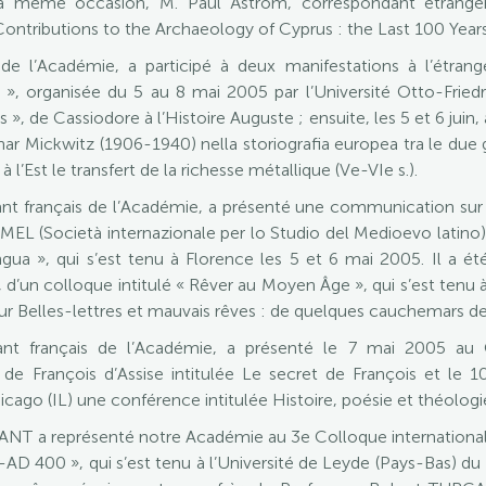
la même occasion, M. Paul Åström, correspondant étrange
ontributions to the Archaeology of Cyprus : the Last 100 Years
l’Académie, a participé à deux manifestations à l’étranger
 », organisée du 5 au 8 mai 2005 par l’Université Otto-Fried
 », de Cassiodore à l’Histoire Auguste ; ensuite, les 5 et 6 juin
r Mickwitz (1906-1940) nella storiografia europea tra le due gue
 l’Est le transfert de la richesse métallique (Ve-VIe s.).
ant français de l’Académie, a présenté une communication sur I
EL (Società internazionale per lo Studio del Medioevo latino), «
ngua », qui s’est tenu à Florence les 5 et 6 mai 2005. Il a ét
, d’un colloque intitulé « Rêver au Moyen Âge », qui s’est tenu
 Belles-lettres et mauvais rêves : de quelques cauchemars des
ant français de l’Académie, a présenté le 7 mai 2005 a
de François d’Assise intitulée Le secret de François et le 1
ago (IL) une conférence intitulée Histoire, poésie et théologi
NT a représenté notre Académie au 3e Colloque international d’
 400 », qui s’est tenu à l’Université de Leyde (Pays-Bas) du 