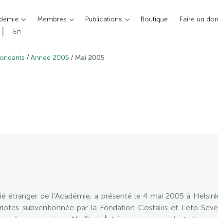
adémie
Membres
Publications
Boutique
Faire un do
En
/
/
pondants
Année 2005
Mai 2005
tranger de l’Académie, a présenté le 4 mai 2005 à Helsinki,
riotes subventionnée par la Fondation Costakis et Leto Seve