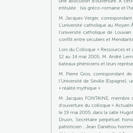
une allocution d’ouverture. À c
intitulée : Isis gréco-romaine et l
M. Jacques Verger, correspondant f
L’université catholique au Moyen Â
l’université catholique de Louvai
conflit entre séculiers et Mendiants
Lors du Colloque « Ressources et ac
12 au 14 mai 2005, M. André Lema
bateaux phéniciens et leurs représen
M. Pierre Gros, correspondant de
l’Université de Séville (Espagne),
« réalité mythique ».
M. Jacques FONTAINE, membre de l
d’ouverture du colloque « Actualit
le 19 mai 2005, dans la salle Hugot
Druon, Secrétaire perpétuel hono
patristicien ; Jean Daniélou homme