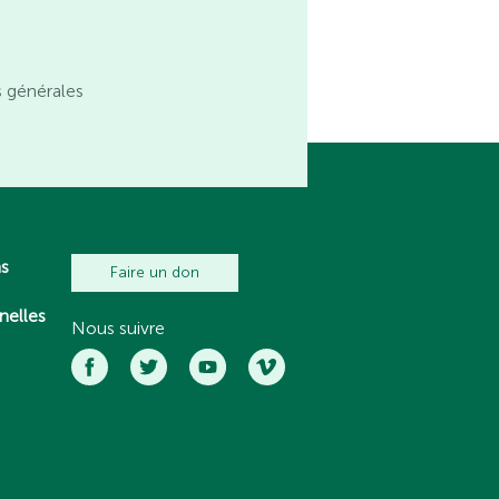
s générales
ns
Faire un don
nelles
Nous suivre