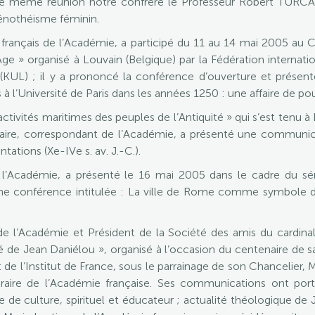
ette même réunion notre confrère le Professeur Robert TUR
’hénothéisme féminin.
rançais de l’Académie, a participé du 11 au 14 mai 2005 au Con
ge » organisé à Louvain (Belgique) par la Fédération internatio
n (KUL) ; il y a prononcé la conférence d’ouverture et prése
 à l’Université de Paris dans les années 1250 : une affaire de po
tivités maritimes des peuples de l’Antiquité » qui s’est tenu à 
ire, correspondant de l’Académie, a présenté une communicat
tations (Xe-IVe s. av. J.-C.).
 l’Académie, a présenté le 16 mai 2005 dans le cadre du sém
 une conférence intitulée : La ville de Rome comme symbole de
’Académie et Président de la Société des amis du cardinal 
é de Jean Daniélou », organisé à l’occasion du centenaire de s
 de l’Institut de France, sous le parrainage de son Chancelier,
raire de l’Académie française. Ses communications ont porté
 de culture, spirituel et éducateur ; actualité théologique de