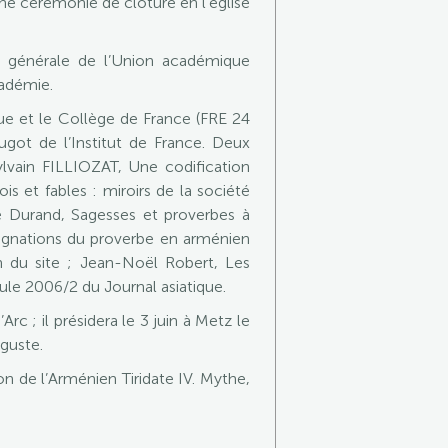
une cérémonie de clôture en l’église
ée générale de l’Union académique
cadémie.
ique et le Collège de France (FRE 24
ugot de l’Institut de France. Deux
vain FILLIOZAT, Une codification
is et fables : miroirs de la société
e Durand, Sagesses et proverbes à
signations du proverbe en arménien
on du site ; Jean-Noël Robert, Les
ule 2006/2 du Journal asiatique.
 ; il présidera le 3 juin à Metz le
uguste.
de l’Arménien Tiridate IV. Mythe,