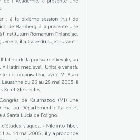
r de l´Académie, a présenté une
.
 : à la dixième session (n.s.) de
rich de Bamberg, il a présenté une
, à l’Institutum Romanum Finlandiae,
rre », il a traité du sujet suivant :
l latino della poesia medievale, au
 I latini medievali. Unità e varietà,
é le co-organisateur, avec M. Alain
 à Lausanne du 26 au 28 mai 2005, il
 Xe et XIe siècles.
u Congrès de Kalamazoo (MI) une
0 mai au Département d’Italien et
e à Santa Lucia de Foligno.
études isiaques, « Nile into Tiber,
11 au 14 mai 2005 ; il y a prononcé