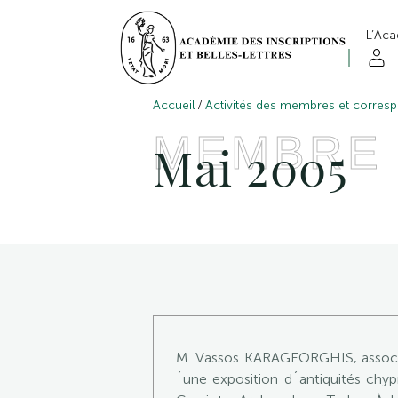
L’Ac
/
Accueil
Activités des membres et corres
MEMBRE
Mai 2005
M. Vassos KARAGEORGHIS, associé é
´une exposition d´antiquités chyp