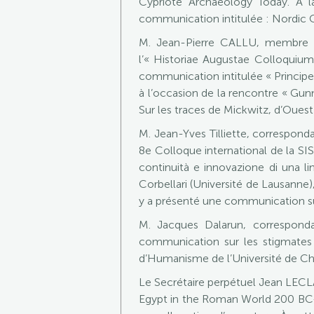
Cypriote Archaeology Today. À 
communication intitulée : Nordic C
M. Jean-Pierre CALLU, membre de 
l’« Historiae Augustae Colloquium
communication intitulée « Principes
à l’occasion de la rencontre « Gunna
Sur les traces de Mickwitz, d’Ouest à
M. Jean-Yves Tilliette, correspond
8e Colloque international de la SISM
continuità e innovazione di una li
Corbellari (Université de Lausanne)
y a présenté une communication sur
M. Jacques Dalarun, correspond
communication sur les stigmates 
d’Humanisme de l’Université de Chic
Le Secrétaire perpétuel Jean LECLA
Egypt in the Roman World 200 BC-AD