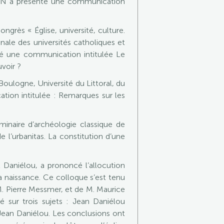
CAN a présenté une communication
grès « Église, université, culture.
nale des universités catholiques et
nté une communication intitulée Le
uvoir ?
Boulogne, Université du Littoral, du
ion intitulée : Remarques sur les
inaire d’archéologie classique de
 l’urbanitas. La constitution d’une
Daniélou, a prononcé l’allocution
a naissance. Ce colloque s’est tenu
 M. Pierre Messmer, et de M. Maurice
 sur trois sujets : Jean Daniélou
 Jean Daniélou. Les conclusions ont