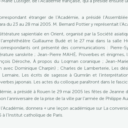
-Marie Lustiger, de l’Académie française, qui a présidé ensuite 
 correspondant étranger de l’Académie, a présidé l’Assembl
kara du 23 au 28 mai 2005. M. Bernard Pottier y représentait l’A
ttérature sapientiale en Orient, organisé par la Société asiat
 l’amphithéâtre Guillaume Budé et le 27 mai dans la salle H
orrespondants ont présenté des communications : Pierre-Syl
érature sanskrite ; Jean-Pierre MAHÉ, Proverbes et énigmes, lo
rançois Déroche, À propos du Loqman coranique ; Jean-Mari
on avec Dominique Charpin) ; Charles de Lamberterie, Les dé
é Lemaire, Les écrits de sagesse à Qumrân et l’interprétati
erbes japonais. Les actes du colloque paraîtront dans le fascic
ie, a présidé à Rouen le 29 mai 2005 les fêtes de Jeanne d’Arc
on l’anniversaire de la prise de la ville par l’armée de Philippe A
’Académie, donnera « une leçon académique sur La conversion 
 à l’Institut catholique de Paris.