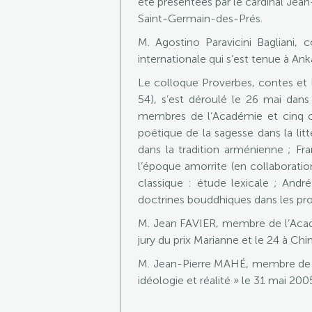
été présentées par le cardinal Jean
Saint-Germain-des-Prés.
M. Agostino Paravicini Bagliani,
internationale qui s’est tenue à An
Le colloque Proverbes, contes et li
54), s’est déroulé le 26 mai dans
membres de l’Académie et cinq c
poétique de la sagesse dans la litt
dans la tradition arménienne ; F
l’époque amorrite (en collaborati
classique : étude lexicale ; Andr
doctrines bouddhiques dans les prov
M. Jean FAVIER, membre de l’Académ
jury du prix Marianne et le 24 à Chin
M. Jean-Pierre MAHÉ, membre de l
idéologie et réalité » le 31 mai 2005