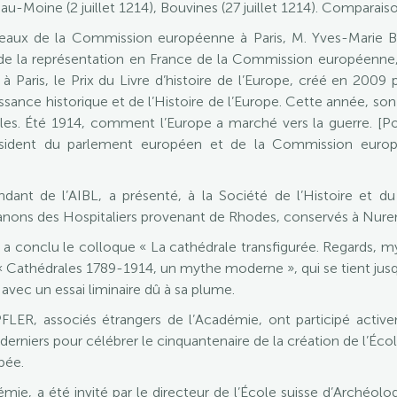
-Moine (2 juillet 1214), Bouvines (27 juillet 1214). Comparais
reaux de la Commission européenne à Paris, M. Yves-Marie 
 la représentation en France de la Commission européenne, e
Paris, le Prix du Livre d’histoire de l’Europe, créé en 2009 p
sance historique et de l’Histoire de l’Europe. Cette année, son
es. Été 1914, comment l’Europe a marché vers la guerre. [Pou
ésident du parlement européen et de la Commission europé
dant de l’AIBL, a présenté, à la Société de l’Histoire et d
anons des Hospitaliers provenant de Rhodes, conservés à Nure
a conclu le colloque « La cathédrale transfigurée. Regards, myt
n « Cathédrales 1789-1914, un mythe moderne », qui se tient j
avec un essai liminaire dû à sa plume.
R, associés étrangers de l’Académie, ont participé activ
derniers pour célébrer le cinquantenaire de la création de l’Éc
bée.
ie, a été invité par le directeur de l’École suisse d’Archéolo