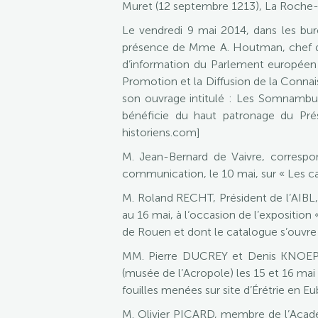
Muret (12 septembre 1213), La Roche-au
Le vendredi 9 mai 2014, dans les bu
présence de Mme A. Houtman, chef de
d’information du Parlement européen à 
Promotion et la Diffusion de la Connais
son ouvrage intitulé : Les Somnambul
bénéficie du haut patronage du Pr
historiens.com]
M. Jean-Bernard de Vaivre, correspon
communication, le 10 mai, sur « Les c
M. Roland RECHT, Président de l’AIBL, 
au 16 mai, à l‘occasion de l’expositio
de Rouen et dont le catalogue s’ouvre 
MM. Pierre DUCREY et Denis KNOEPFLE
(musée de l’Acropole) les 15 et 16 mai 
fouilles menées sur site d’Érétrie en Eu
M. Olivier PICARD, membre de l’Académ