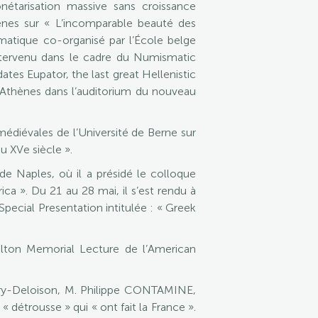
nétarisation massive sans croissance
ènes sur « L’incomparable beauté des
matique co-organisé par l’École belge
 intervenu dans le cadre du Numismatic
ates Eupator, the last great Hellenistic
à Athènes dans l’auditorium du nouveau
édiévales de l’Université de Berne sur
au XVe siècle ».
e Naples, où il a présidé le colloque
ca ». Du 21 au 28 mai, il s’est rendu à
Special Presentation intitulée : « Greek
lton Memorial Lecture de l’American
 Giry-Deloison, M. Philippe CONTAMINE,
détrousse » qui « ont fait la France ».