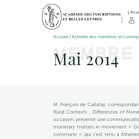
L’Ac
/
Accueil
Activités des membres et corres
MEMBRE
Mai 2014
M. François de Callataÿ, correspondant
Rural Contexts : Differences of Monet
occasion, présenté une communication 
monetary matters in movement ». Du 2
commune », qui s’est tenu à Athènes 