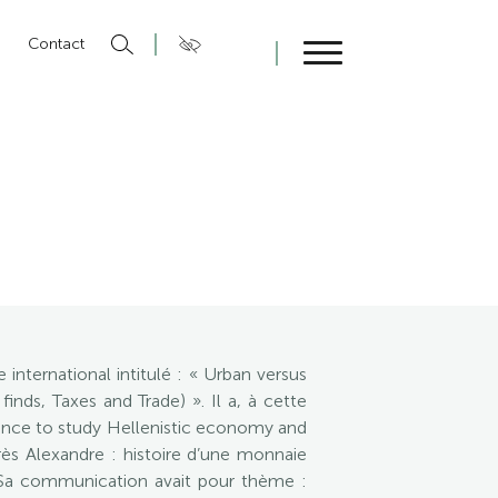
n
Contact
Fermer
international intitulé : « Urban versus
nds, Taxes and Trade) ». Il a, à cette
dence to study Hellenistic economy and
ès Alexandre : histoire d’une monnaie
. Sa communication avait pour thème :