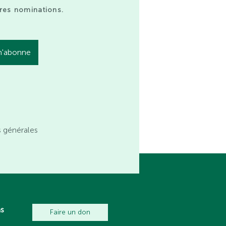
res nominations.
s générales
ns
Faire un don