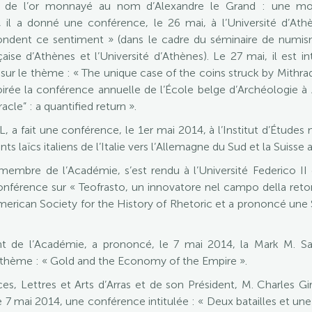
ition de l’or monnayé au nom d’Alexandre le Grand : une mo
 il a donné une conférence, le 26 mai, à l’Université d’Ath
ondent ce sentiment » (dans le cadre du séminaire de numis
çaise d’Athènes et l’Université d’Athènes). Le 27 mai, il est
sur le thème : « The unique case of the coins struck by Mithrad
oirée la conférence annuelle de l’École belge d’Archéologie 
cle” : a quantified return ».
 fait une conférence, le 1er mai 2014, à l’Institut d’Études m
s laïcs italiens de l’Italie vers l’Allemagne du Sud et la Suisse 
mbre de l’Académie, s’est rendu à l’Université Federico II d
nférence sur « Teofrasto, un innovatore nel campo della retori
’American Society for the History of Rhetoric et a prononcé une 
t de l’Académie, a prononcé, le 7 mai 2014, la Mark M. Sa
 thème : « Gold and the Economy of the Empire ».
nces, Lettres et Arts d’Arras et de son Président, M. Charles
 mai 2014, une conférence intitulée : « Deux batailles et une « 