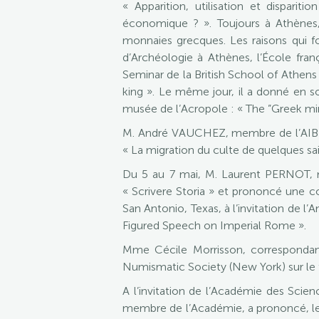
« Apparition, utilisation et dispar
économique ? ». Toujours à Athènes,
monnaies grecques. Les raisons qui f
d’Archéologie à Athènes, l’École fran
Seminar de la British School of Athens 
king ». Le même jour, il a donné en s
musée de l’Acropole : « The ”Greek mira
M. André VAUCHEZ, membre de l’AIBL, a
« La migration du culte de quelques saint
Du 5 au 7 mai, M. Laurent PERNOT, me
« Scrivere Storia » et prononcé une co
San Antonio, Texas, à l’invitation de l
Figured Speech on Imperial Rome ».
Mme Cécile Morrisson, correspondan
Numismatic Society (New York) sur le
A l’invitation de l’Académie des Scie
membre de l’Académie, a prononcé, le 7