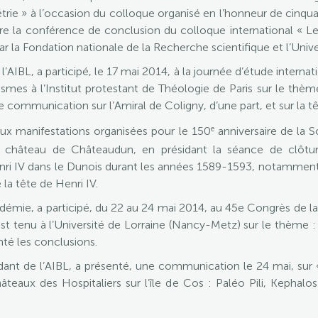
trie » à l’occasion du colloque organisé en l’honneur de cinquant
ire la conférence de conclusion du colloque international « Le
a Fondation nationale de la Recherche scientifique et l’Univer
BL, a participé, le 17 mai 2014, à la journée d’étude interna
smes à l’Institut protestant de Théologie de Paris sur le thèm
ne communication sur l’Amiral de Coligny, d’une part, et sur la tê
e
ux manifestations organisées pour le 150
anniversaire de la S
au château de Châteaudun, en présidant la séance de clôtu
i IV dans le Dunois durant les années 1589-1593, notamment à 
la tête de Henri IV.
mie, a participé, du 22 au 24 mai 2014, au 45e Congrès de la 
est tenu à l’Université de Lorraine (Nancy-Metz) sur le thème : 
té les conclusions.
dant de l’AIBL, a présenté, une communication le 24 mai, su
teaux des Hospitaliers sur l’île de Cos : Paléo Pili, Kephalos