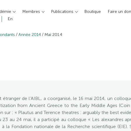
adémie
Membres
Publications
Boutique
Faire un do
En
/
/
pondants
Année 2014
Mai 2014
 étranger de l’AIBL, a coorganisé, le 16 mai 2014, un colloque 
ization from Ancient Greece to the Early Middle Ages (Coin fi
sur : « Plautus and Terence theatres : arguably the best evi
3 au 24 mai, il a participé au colloque « Les alexandres apr
à la Fondation nationale de la Recherche scientifique (EIE)