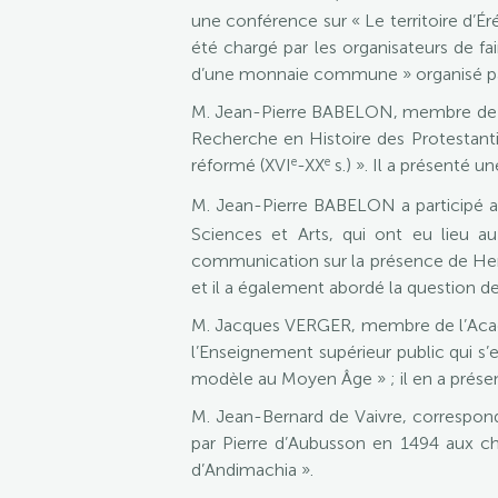
une conférence sur « Le territoire d’Éré
été chargé par les organisateurs de fa
d’une monnaie commune » organisé par l
M. Jean-Pierre BABELON, membre de l’AI
Recherche en Histoire des Protestanti
e
e
réformé (XVI
-XX
s.) ». Il a présenté u
M. Jean-Pierre BABELON a participé a
Sciences et Arts, qui ont eu lieu 
communication sur la présence de Henr
et il a également abordé la question de 
M. Jacques VERGER, membre de l’Acadé
l’Enseignement supérieur public qui s’
modèle au Moyen Âge » ; il en a présen
M. Jean-Bernard de Vaivre, correspon
par Pierre d’Aubusson en 1494 aux châ
d’Andimachia ».