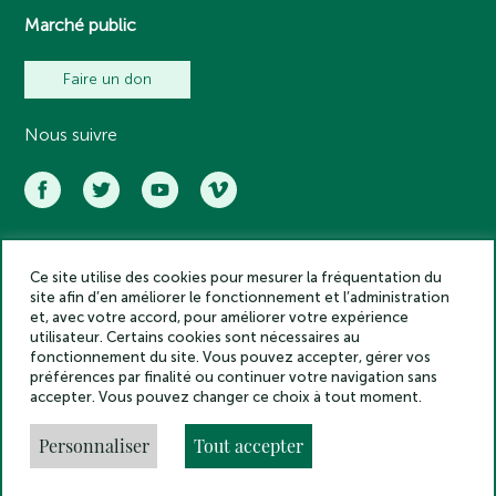
Marché public
Faire un don
Nous suivre
Ce site utilise des cookies pour mesurer la fréquentation du
Académie des inscriptions et belles lettres – Tous droits réservés
site afin d’en améliorer le fonctionnement et l’administration
2025
et, avec votre accord, pour améliorer votre expérience
Politique de confidentialité
utilisateur. Certains cookies sont nécessaires au
Mentions légales
fonctionnement du site. Vous pouvez accepter, gérer vos
préférences par finalité ou continuer votre navigation sans
Crédits
accepter. Vous pouvez changer ce choix à tout moment.
Gestion des cookies
Made by
Personnaliser
Tout accepter