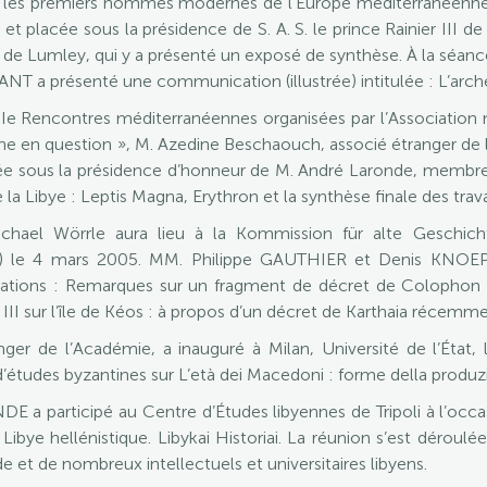
 les premiers hommes modernes de l’Europe méditerranéenne ».
t placée sous la présidence de S. A. S. le prince Rainier III 
de Lumley, qui y a présenté un exposé de synthèse. À la séan
NT a présenté une communication (illustrée) intitulée : L’arc
IIIe Rencontres méditerranéennes organisées par l’Associatio
oine en question », M. Azedine Beschaouch, associé étranger de 
acée sous la présidence d’honneur de M. André Laronde, membre
la Libye : Leptis Magna, Erythron et la synthèse finale des trav
chael Wörrle aura lieu à la Kommission für alte Geschich
ich) le 4 mars 2005. MM. Philippe GAUTHIER et Denis KNOE
ions : Remarques sur un fragment de décret de Colophon e
II sur l’île de Kéos : à propos d’un décret de Karthaia récemme
er de l’Académie, a inauguré à Milan, Université de l’État,
d’études byzantines sur L’età dei Macedoni : forme della produzio
a participé au Centre d’Études libyennes de Tripoli à l’occas
 Libye hellénistique. Libykai Historiai. La réunion s’est dérou
et de nombreux intellectuels et universitaires libyens.