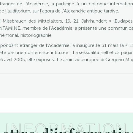
nger de l’Académie, a participé à un colloque internationa
e l’auditorium, sur l’agora de l’Alexandrie antique tardive.
Missbrauch des Mittelalters, 19.-21. Jahrhundert » (Budapest
CONTAMINE, membre de l’Académie, a présenté une communicati
émorial, historiographie.
ondant étranger de l’Académie, a inauguré le 31 mars la « LI
te par une conférence intitulée : La sessualità nell’etica pagano
6 avril 2005, elle exposera Le amicizie europee di Gregorio Ma
INFORMATION