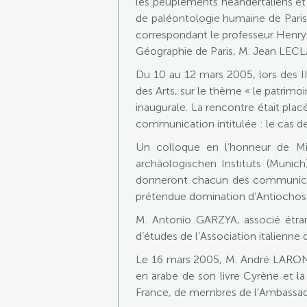
les peuplements néandertaliens et
de paléontologie humaine de Paris e
correspondant le professeur Henry 
Géographie de Paris, M. Jean LECLA
Du 10 au 12 mars 2005, lors des 
des Arts, sur le thème « le patrim
inaugurale. La rencontre était pl
communication intitulée : le cas de 
Un colloque en l’honneur de Mi
archäologischen Instituts (Mun
donneront chacun des communicat
prétendue domination d’Antiochos I
M. Antonio GARZYA, associé étrang
d’études de l’Association italienne 
Le 16 mars 2005, M. André LARONDE 
en arabe de son livre Cyrène et la
France, de membres de l’Ambassade 