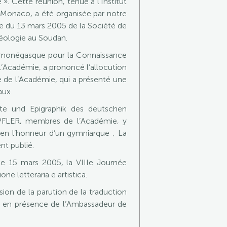
 Cette réunion, tenue à l’Institut
de Monaco, a été organisée par notre
ce du 13 mars 2005 de la Société de
héologie au Soudan.
n monégasque pour la Connaissance
l’Académie, a prononcé l’allocution
 de l’Académie, qui a présenté une
aux.
te und Epigraphik des deutschen
PFLER, membres de l’Académie, y
n l’honneur d’un gymniarque ; La
nt publié.
 le 15 mars 2005, la VIIIe Journée
ne letteraria e artistica.
ion de la parution de la traduction
lée en présence de l’Ambassadeur de