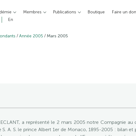
adémie
Membres
Publications
Boutique
Faire un do
En
/
/
pondants
Année 2005
Mars 2005
 LECLANT, a représenté le 2 mars 2005 notre Compagnie au col
e S. A. S. le prince Albert 1er de Monaco, 1895-2005 : bilan e