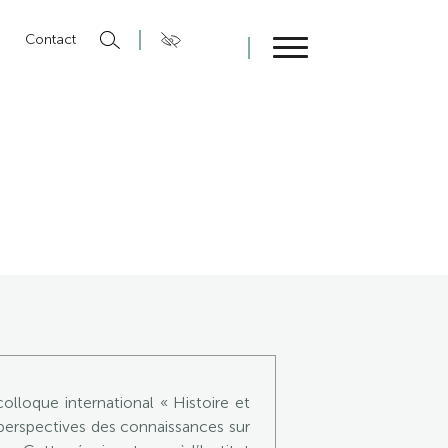
n
Contact
Fermer
loque international « Histoire et
t perspectives des connaissances sur