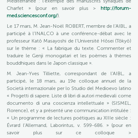
Méditerranée : l’exemple des manuscrits syriaques de
Charfet » (pour en savoir plus >
http://forum-
med.sciencesconf.org/
).
Le 17 mars, M. Jean-Noël ROBERT, membre de l’AIBL, a
participé à l’INALCO à une conférence-débat avec le
professeur Katô Masayoshi de l’Université Hôsei (Tôkyô)
sur le thème : « La fabrique du texte. Commenter et
traduire le Genji monogatari et les poèmes à thèmes
bouddhiques dans le Japon classique ».
M. Jean-Yves Tilliette, correspondant de l’AIBL, a
participé, le 18 mars, au 19e colloque annuel de la
Società internazionale per lo Studio del Medioevo latino
« Progetti di sapere. Liste di libri di autori medievali come
documento di una coscienza intellettuale » (SISMEL,
Florence), et y a présenté une communication intitulée :
« Un programme de lectures poétiques au XIIIe siècle :
Évrard l’Allemand, Laborintus, v. 599-686. » (pour en
savoir plus sur ce colloque >