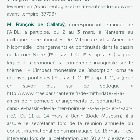
levenement/e/archeologie-et-materialites-du-pouvoir-
avant-lempire-37793/
M. François de Callataÿ,
correspondant étranger de
l’AIBL, a participé, du 2 au 3 mars, à Nanterre au
colloque international « De Mithridate VI à Arrien de
Nicomédie : changements et continuités dans le bassin
er
er
de la mer Noire (I
s. av. J.-C.-I
s. ap. J.-C.) » pour
lequel il a prononcé la conférence inaugurale sur le
thème : « L’impact monétaire de l’absorption romaine
er
er
des rives pontiques (I
s. av. J.-C.-I
s. ap. J.-C.) » (pour
en savoir plus sur ce colloque >
http://www.mae.parisnanterre.fr/de-mithridate-vi-a-
arrien-de-nicomedie-changements-et-continuites-
dans-le-bassin-de-la-mer-noire-ier-s-av-j-c-ier-s-apr-
j-c/). Du 11 au 14 mars, à Berlin (Bode Museum), il a
assuré le secrétariat lors de la réunion annuelle du
conseil international de numismatique. Le 16 mars, il est
intervenu lors de la célébration des 30 ans d’existence