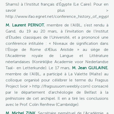
Shams) à l’Institut français d’Égypte (Le Caire). Pour en
savoir plus >
http://www.ifao.egnet.net/conference_history_of_egypti
M. Laurent PERNOT
, membre de l’AIBL, s’est rendu à
Gand, du 19 au 20 mars, à l’invitation de l’Institut
d’Études classiques de l’Université, et a prononcé une
conférence intitulée : « Niveaux de signification dans
l’Éloge de Rome d’Ælius Aristide » au siège de
l’Académie royale de Langue et Littérature
néerlandaises (Koninklijke Academie voor Nederlandse
Taal- en Letterkunde). Le 17 mars,
M. Jean GUILAINE
,
membre de l’AIBL, a participé à La Valette (Malte) au
colloque organisé pour célébrer le terme du Fragsus
Project (voir > http://fragsusuom.weebly.com) consacré
par le département d’archéologie de Belfast à la
préhistoire de cet archipel. Il en a tiré les conclusions
avec le Prof. Colin Renfrew (Cambridge).
M. Michel ZINK
, Secrétaire perpétuel de l’Académie, a