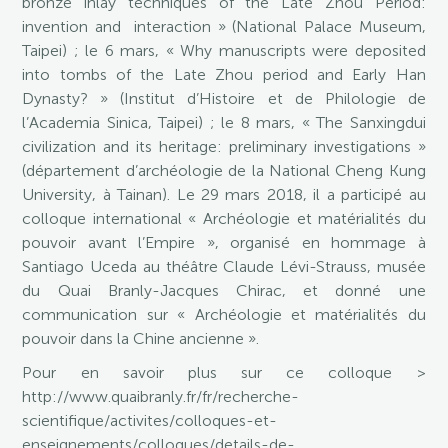
bronze inlay techniques of the Late Zhou Period:
invention and interaction » (National Palace Museum,
Taipei) ; le 6 mars, « Why manuscripts were deposited
into tombs of the Late Zhou period and Early Han
Dynasty? » (Institut d’Histoire et de Philologie de
l’Academia Sinica, Taipei) ; le 8 mars, « The Sanxingdui
civilization and its heritage: preliminary investigations »
(département d’archéologie de la National Cheng Kung
University, à Tainan). Le 29 mars 2018, il a participé au
colloque international « Archéologie et matérialités du
pouvoir avant l’Empire », organisé en hommage à
Santiago Uceda au théâtre Claude Lévi-Strauss, musée
du Quai Branly-Jacques Chirac, et donné une
communication sur « Archéologie et matérialités du
pouvoir dans la Chine ancienne ».
Pour en savoir plus sur ce colloque >
http://www.quaibranly.fr/fr/recherche-
scientifique/activites/colloques-et-
enseignements/colloques/details-de-