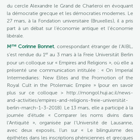
du cercle Alexandre le Grand de Charleroi en évoquant
la démocratie grecque et les démocraties modernes. Le
27 mars, à la Fondation universitaire (Bruxelles), il a pris
part à un débat sur l’économie antique et l’économie
libérale.
me
M
Corinne Bonnet
, correspondant étranger de l’AIBL,
er
s’est rendue du 1
au 3 mars à la Freie Universität Berlin
pour un colloque sur « Empires and Religions », où elle a
présenté une communication intitulée : « On Imperial
Intermediaries: New Elites and the Promotion of the
Royal Cult in the Ptolemaic Empire » (pour en savoir
plus sur ce colloque > http://mongol.huji.ac.il/news-
and-activities/empires-and-religions-freie-universität-
berlin-march-1-3-2018). Le 13 mars, elle a participé à la
journée d’étude « Comparer les noms divins dans
l’Antiquité », organisée par l’Université de Lausanne,
avec deux exposés, l’un sur « Le bilinguisme des
épithètes dans les inscriptions phéniciennes et grecques