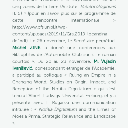
cinq zones de la Terre (Aristote,
Météorologiques
II, 5) » (pour en savoir plus sur le programme de
cette rencontre internationale >
http://www.cfs.unipi.it/wp-
content/uploads/2019/11/Gral2019-locandina-
def.pdf). Le 26 novembre, le Secrétaire perpétuel
Michel ZINK
a donné une conférences aux
Bibliophiles de l’Automobile Club sur « Le roman
courtois ». Du 20 au 23 novembre,
M. Vujadin
Ivanišević
, correspondant étranger de l’Académie,
a participé au colloque « Ruling an Empire in a
Changing World. Studies on Origin, Impact, and
Reception of the Notitia Dignitatum » qui s’est
tenu à l’Albert-Ludwigs-Universität Freiburg, et y a
présenté avec I. Bugarski une communication
intitulée : «
Notitia Dignitatum
and the Limes of
Moesia Prima. Strategic Relevance and Landscape
».