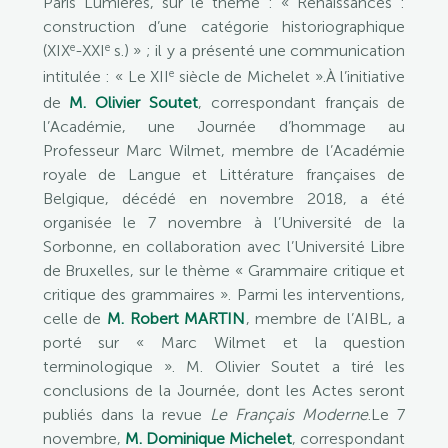
Paris Lumières, sur le thème : « Renaissances :
construction d’une catégorie historiographique
e
e
(XIX
-XXI
s.) » ; il y a présenté une communication
e
intitulée : « Le XII
siècle de Michelet ».À l’initiative
de
M. Olivier Soutet
, correspondant français de
l’Académie, une Journée d’hommage au
Professeur Marc Wilmet, membre de l’Académie
royale de Langue et Littérature françaises de
Belgique, décédé en novembre 2018, a été
organisée le 7 novembre à l’Université de la
Sorbonne, en collaboration avec l’Université Libre
de Bruxelles, sur le thème « Grammaire critique et
critique des grammaires ». Parmi les interventions,
celle de
M. Robert MARTIN
, membre de l’AIBL, a
porté sur « Marc Wilmet et la question
terminologique ». M. Olivier Soutet a tiré les
conclusions de la Journée, dont les Actes seront
publiés dans la revue
Le Français Moderne
.Le 7
novembre,
M. Dominique Michelet
, correspondant