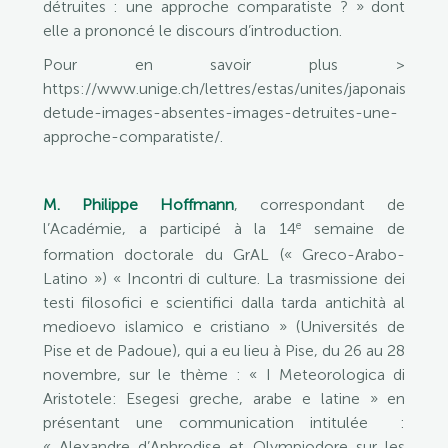
détruites : une approche comparatiste ? » dont
elle a prononcé le discours d’introduction.
Pour en savoir plus >
https://www.unige.ch/lettres/estas/unites/japonais/actua
detude-images-absentes-images-detruites-une-
approche-comparatiste/.
M. Philippe Hoffmann
, correspondant de
e
l’Académie, a participé à la 14
semaine de
formation doctorale du GrAL (« Greco-Arabo-
Latino ») « Incontri di culture. La trasmissione dei
testi filosofici e scientifici dalla tarda antichità al
medioevo islamico e cristiano » (Universités de
Pise et de Padoue), qui a eu lieu à Pise, du 26 au 28
novembre, sur le thème : « I Meteorologica di
Aristotele: Esegesi greche, arabe e latine » en
présentant une communication intitulée :
« Alexandre d’Aphrodise et Olympiodore sur les