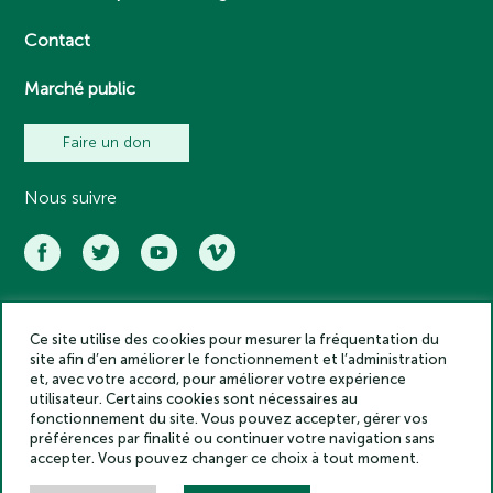
Contact
Marché public
Faire un don
Nous suivre
Ce site utilise des cookies pour mesurer la fréquentation du
Académie des inscriptions et belles lettres – Tous droits réservés
site afin d’en améliorer le fonctionnement et l’administration
2025
et, avec votre accord, pour améliorer votre expérience
Politique de confidentialité
utilisateur. Certains cookies sont nécessaires au
Mentions légales
fonctionnement du site. Vous pouvez accepter, gérer vos
préférences par finalité ou continuer votre navigation sans
Crédits
accepter. Vous pouvez changer ce choix à tout moment.
Gestion des cookies