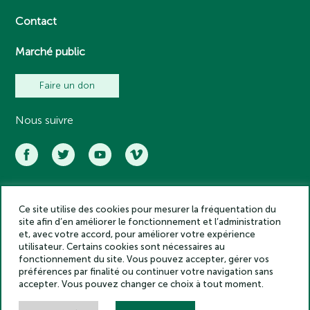
Contact
Marché public
Faire un don
Nous suivre
Ce site utilise des cookies pour mesurer la fréquentation du
Académie des inscriptions et belles lettres – Tous droits réservés
site afin d’en améliorer le fonctionnement et l’administration
2025
et, avec votre accord, pour améliorer votre expérience
Politique de confidentialité
utilisateur. Certains cookies sont nécessaires au
Mentions légales
fonctionnement du site. Vous pouvez accepter, gérer vos
préférences par finalité ou continuer votre navigation sans
Crédits
accepter. Vous pouvez changer ce choix à tout moment.
Gestion des cookies
Made by