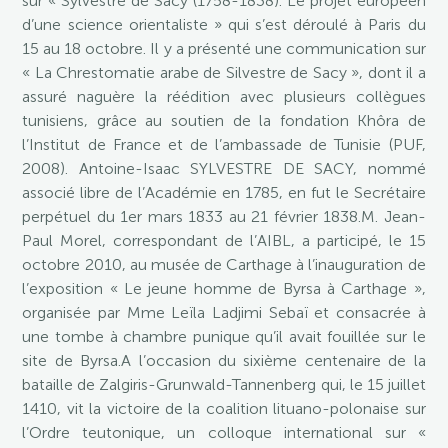
sur « Sylvestre de Sacy (1758-1838). Le projet européen
d’une science orientaliste » qui s’est déroulé à Paris du
15 au 18 octobre. Il y a présenté une communication sur
« La Chrestomatie arabe de Silvestre de Sacy », dont il a
assuré naguère la réédition avec plusieurs collègues
tunisiens, grâce au soutien de la fondation Khôra de
l’Institut de France et de l’ambassade de Tunisie (PUF,
2008). Antoine-Isaac SYLVESTRE DE SACY, nommé
associé libre de l’Académie en 1785, en fut le Secrétaire
perpétuel du 1er mars 1833 au 21 février 1838.M. Jean-
Paul Morel, correspondant de l’AIBL, a participé, le 15
octobre 2010, au musée de Carthage à l’inauguration de
l’exposition « Le jeune homme de Byrsa à Carthage »,
organisée par Mme Leïla Ladjimi Sebaï et consacrée à
une tombe à chambre punique qu’il avait fouillée sur le
site de Byrsa.A l’occasion du sixième centenaire de la
bataille de Zalgiris-Grunwald-Tannenberg qui, le 15 juillet
1410, vit la victoire de la coalition lituano-polonaise sur
l’Ordre teutonique, un colloque international sur «