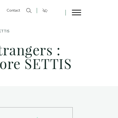
n
Contact
Fermer
SETTIS
trangers :
ore SETTIS