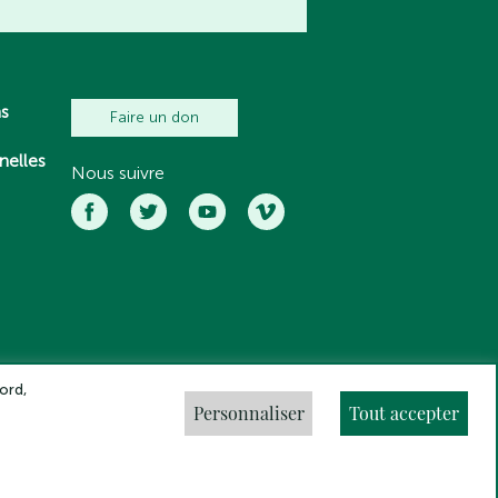
ns
Faire un don
nelles
Nous suivre
ord,
Personnaliser
Tout accepter
ns légales
Crédits
Gestion des cookies
Made by