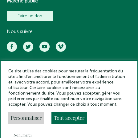
Marché public
Faire un don
Nous suivre
Ce site utilise des cookies pour mesurer la fréquentation du
Académie des inscriptions et belles lettres – Tous droits réservés
site afin d’en améliorer le fonctionnement et l’administration
2025
et, avec votre accord, pour améliorer votre expérience
Politique de confidentialité
utilisateur. Certains cookies sont nécessaires au
Mentions légales
fonctionnement du site. Vous pouvez accepter, gérer vos
préférences par finalité ou continuer votre navigation sans
Crédits
accepter. Vous pouvez changer ce choix à tout moment.
Gestion des cookies
Made by
Personnaliser
Tout accepter
Non, merci