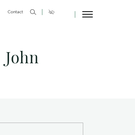
n
Contact
Fermer
: John